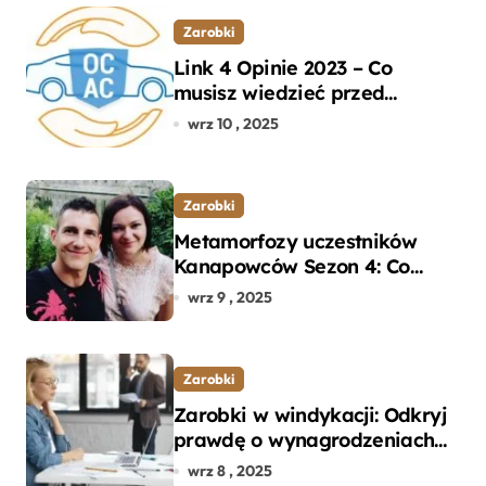
Zarobki
Link 4 Opinie 2023 – Co
musisz wiedzieć przed
wyborem ubezpieczenia OC i
wrz 10 , 2025
AC?
Zarobki
Metamorfozy uczestników
Kanapowców Sezon 4: Co
naprawdę zaskoczyło
wrz 9 , 2025
ekspertów?
Zarobki
Zarobki w windykacji: Odkryj
prawdę o wynagrodzeniach
specjalistów w branży
wrz 8 , 2025