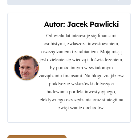
w
i
Autor:
Jacek Pawlicki
g
Od wielu lat interesuję się finansami
osobistymi, zwłaszcza inwestowaniem,
a
oszczędzaniem i zarabianiem. Moją misją
c
jest dzielenie się wiedzą i doświadczeniem,
by pomóc innym w świadomym
j
zarządzaniu finansami. Na blogu znajdziesz
a
praktyczne wskazówki dotyczące
budowania portfela inwestycyjnego,
w
efektywnego oszczędzania oraz strategii na
p
zwiększanie dochodów.
i
s