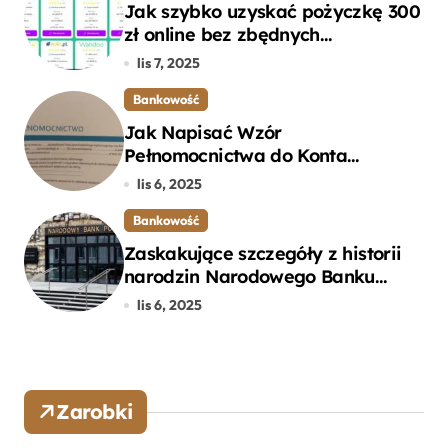
Jak szybko uzyskać pożyczkę 300
zł online bez zbędnych
formalności?
lis 7, 2025
Bankowość
Jak Napisać Wzór
Pełnomocnictwa do Konta
Bankowego – Praktyczny
lis 6, 2025
Przewodnik
Bankowość
Zaskakujące szczegóły z historii
narodzin Narodowego Banku
Polskiego, o których mogłeś nie
lis 6, 2025
wiedzieć
Zarobki