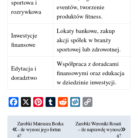
sportowa i
eventów, tworzenie
rozrywkowa
produktów fitness.
Lokaty bankowe, zakup
Inwestycje
akcji spółek w branży
finansowe
sportowej lub zdrowotnej.
Współpraca z doradcami
Edytacja i
finansowymi oraz edukacja
doradztwo
w dziedzinie inwestycji.
Facebook
X
Pinterest
Tumblr
Reddit
Wykop
Copy
Link
N
Zarobki Mateusza Borka
Zarobki Weroniki Rosati
– ile wynosi jego fortun
– ile naprawdę wynosz
a
a?
ą?