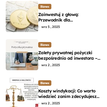
Biznes
Zainwestuj z głową:
Przewodnik dla
początkujących w zakupie
wrz 5 , 2025
kryptowalut bez wpadek
Biznes
Zalety prywatnej pożyczki
bezpośrednio od inwestora –
dlaczego warto?
wrz 2 , 2025
Biznes
Koszty windykacji: Co warto
wiedzieć zanim zdecydujesz
się na odzyskanie długu?
wrz 2 , 2025