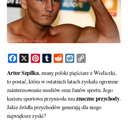
Facebook
X
Pinterest
Tumblr
Reddit
Wykop
Copy
Link
Artur Szpilka
, znany polski pięściarz z Wieliczki,
to postać, która w ostatnich latach zyskała ogromne
zainteresowanie mediów oraz fanów sportu. Jego
znaczne przychody
kariera sportowa przyniosła mu
.
Jakie źródła przychodów generują dla niego
największe zyski?