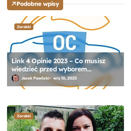
Podobne wpisy
u
Zarobki
Link 4 Opinie 2023 – Co musisz
wiedzieć przed wyborem
ubezpieczenia OC i AC?
Jacek Pawlicki
wrz 10, 2025
Zarobki