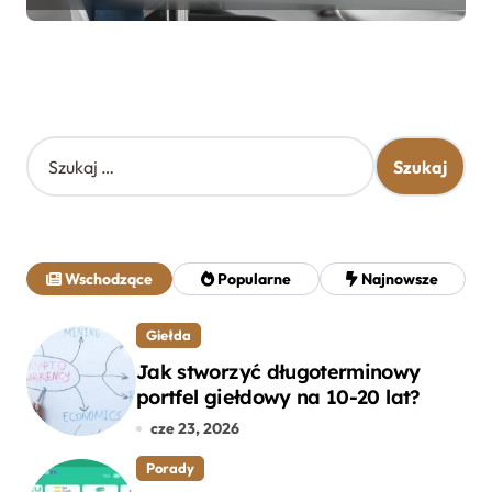
S
z
u
k
a
j
Wschodzące
Popularne
Najnowsze
:
Giełda
Jak stworzyć długoterminowy
portfel giełdowy na 10-20 lat?
cze 23, 2026
Porady