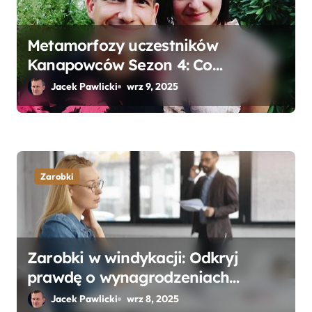
Metamorfozy uczestników
Kanapowców Sezon 4: Co
naprawdę zaskoczyło ekspertów?
Jacek Pawlicki
wrz 9, 2025
Zarobki
Zarobki w windykacji: Odkryj
prawdę o wynagrodzeniach
specjalistów w branży
Jacek Pawlicki
wrz 8, 2025