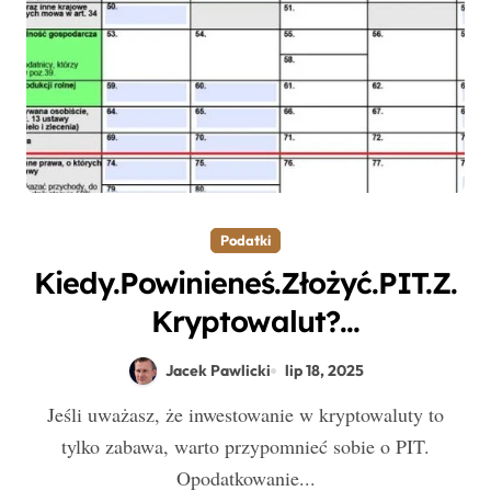
Podatki
Kiedy.Powinieneś.Złożyć.PIT.Z.
Kryptowalut?
Zaskakujący.Terminy!
Jacek Pawlicki
lip 18, 2025
Jeśli uważasz, że inwestowanie w kryptowaluty to
tylko zabawa, warto przypomnieć sobie o PIT.
Opodatkowanie...