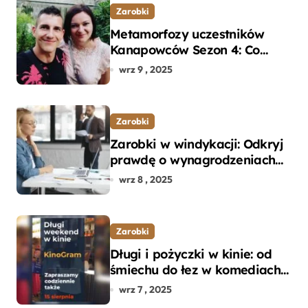
Zarobki
Metamorfozy uczestników
Kanapowców Sezon 4: Co
naprawdę zaskoczyło
wrz 9 , 2025
ekspertów?
Zarobki
Zarobki w windykacji: Odkryj
prawdę o wynagrodzeniach
specjalistów w branży
wrz 8 , 2025
Zarobki
Długi i pożyczki w kinie: od
śmiechu do łez w komediach i
dramatach
wrz 7 , 2025