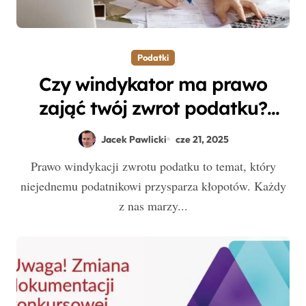
Podatki
Czy windykator ma prawo
zająć twój zwrot podatku?
Dowiedz się, jak się bronić!
Jacek Pawlicki
cze 21, 2025
Prawo windykacji zwrotu podatku to temat, który
niejednemu podatnikowi przysparza kłopotów. Każdy
z nas marzy...