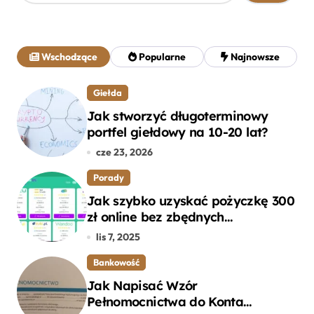
u
k
a
j
Wschodzące
Popularne
Najnowsze
:
Giełda
Jak stworzyć długoterminowy
portfel giełdowy na 10-20 lat?
cze 23, 2026
Porady
Jak szybko uzyskać pożyczkę 300
zł online bez zbędnych
formalności?
lis 7, 2025
Bankowość
Jak Napisać Wzór
Pełnomocnictwa do Konta