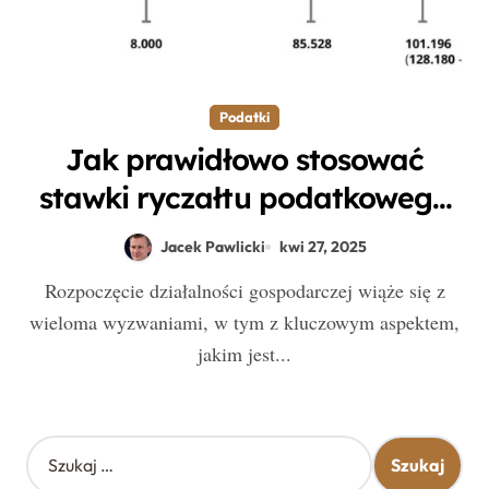
Podatki
Jak prawidłowo stosować
stawki ryczałtu podatkowego
według PKD i uniknąć błędów
Jacek Pawlicki
kwi 27, 2025
w rozliczeniach?
Rozpoczęcie działalności gospodarczej wiąże się z
wieloma wyzwaniami, w tym z kluczowym aspektem,
jakim jest...
S
z