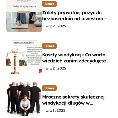
Biznes
Zalety prywatnej pożyczki
bezpośrednio od inwestora –
dlaczego warto?
wrz 2 , 2025
Biznes
Koszty windykacji: Co warto
wiedzieć zanim zdecydujesz
się na odzyskanie długu?
wrz 2 , 2025
Biznes
Mroczne sekrety skutecznej
windykacji długów w
departamencie windykacji
wrz 1 , 2025
terenowej