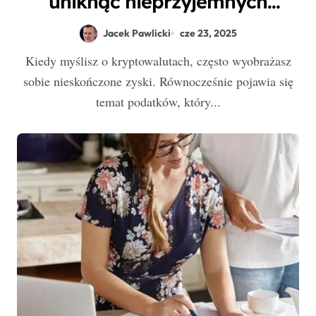
uniknąć nieprzyjemnych
niespodzianek w rozliczeniach?
Jacek Pawlicki
cze 23, 2025
Kiedy myślisz o kryptowalutach, często wyobrażasz
sobie nieskończone zyski. Równocześnie pojawia się
temat podatków, który...