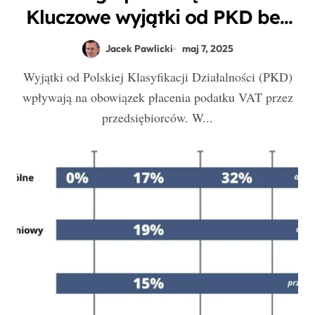
Kluczowe wyjątki od PKD bez
prawa do zwolnienia z VAT
Jacek Pawlicki
maj 7, 2025
Wyjątki od Polskiej Klasyfikacji Działalności (PKD)
wpływają na obowiązek płacenia podatku VAT przez
przedsiębiorców. W...