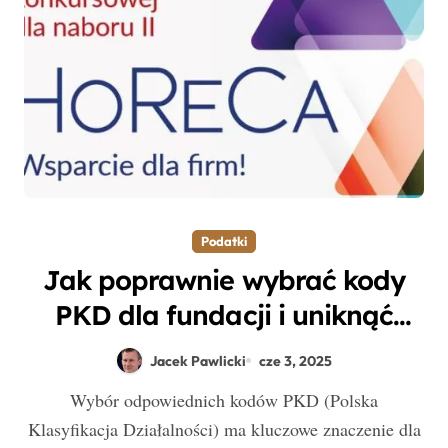
Podatki
Jak poprawnie wybrać kody
PKD dla fundacji i uniknąć
błędów w rozliczeniach
Jacek Pawlicki
cze 3, 2025
podatkowych?
Wybór odpowiednich kodów PKD (Polska
Klasyfikacja Działalności) ma kluczowe znaczenie dla