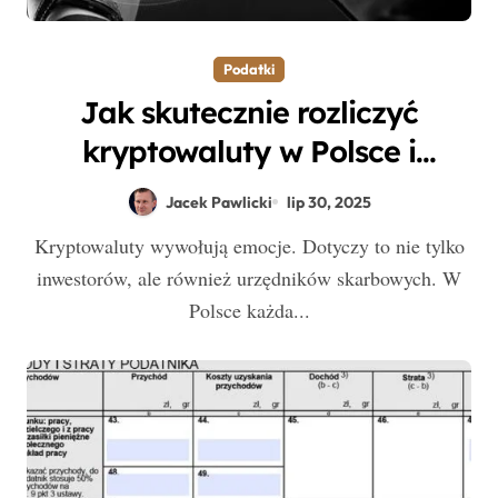
Podatki
Jak skutecznie rozliczyć
kryptowaluty w Polsce i
uniknąć błędów podatkowych?
Jacek Pawlicki
lip 30, 2025
Kryptowaluty wywołują emocje. Dotyczy to nie tylko
inwestorów, ale również urzędników skarbowych. W
Polsce każda...