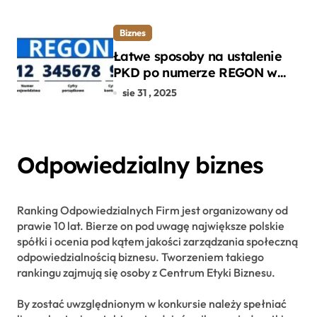
Biznes
Łatwe sposoby na ustalenie
PKD po numerze REGON w
kilku prostych krokach
sie 31 , 2025
Odpowiedzialny biznes
Ranking Odpowiedzialnych Firm jest organizowany od
prawie 10 lat. Bierze on pod uwagę największe polskie
spółki i ocenia pod kątem jakości zarządzania społeczną
odpowiedzialnością biznesu. Tworzeniem takiego
rankingu zajmują się osoby z Centrum Etyki Biznesu.
By zostać uwzględnionym w konkursie należy spełniać