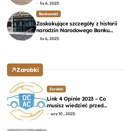
Bankowego – Praktyczny
lis 6, 2025
Przewodnik
Bankowość
Zaskakujące szczegóły z historii
narodzin Narodowego Banku
Polskiego, o których mogłeś nie
lis 6, 2025
wiedzieć
Zarobki
Zarobki
Link 4 Opinie 2023 – Co
musisz wiedzieć przed
wyborem ubezpieczenia OC i
wrz 10 , 2025
AC?