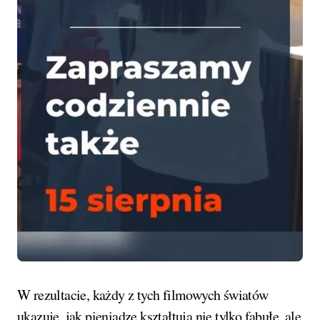
W rezultacie, każdy z tych filmowych światów
ukazuje, jak pieniądze kształtują nie tylko fabułę, ale