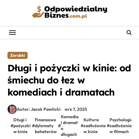
Skip
to
content
Zarobki
Długi i pożyczki w kinie: od
śmiechu do łez w
komediach i dramatach
Autor: Jacek Pawlicki
wrz 7, 2025
Komedia
Długi i
Finansowe
Kultura
Psychologia
i dramat
#
pożyczki
#
dylematy
#
#
zadłużenia
#
zadłużenia
o
w kinie
bohaterów
w kinie
w filmach
długach