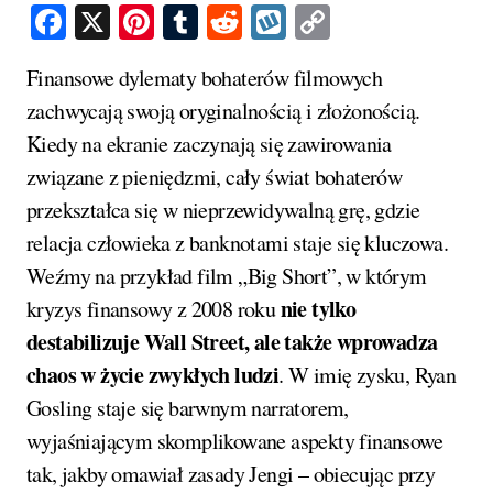
Facebook
X
Pinterest
Tumblr
Reddit
Wykop
Copy
Link
Finansowe dylematy bohaterów filmowych
zachwycają swoją oryginalnością i złożonością.
Kiedy na ekranie zaczynają się zawirowania
związane z pieniędzmi, cały świat bohaterów
przekształca się w nieprzewidywalną grę, gdzie
relacja człowieka z banknotami staje się kluczowa.
Weźmy na przykład film „Big Short”, w którym
nie tylko
kryzys finansowy z 2008 roku
destabilizuje Wall Street, ale także wprowadza
chaos w życie zwykłych ludzi
. W imię zysku, Ryan
Gosling staje się barwnym narratorem,
wyjaśniającym skomplikowane aspekty finansowe
tak, jakby omawiał zasady Jengi – obiecując przy