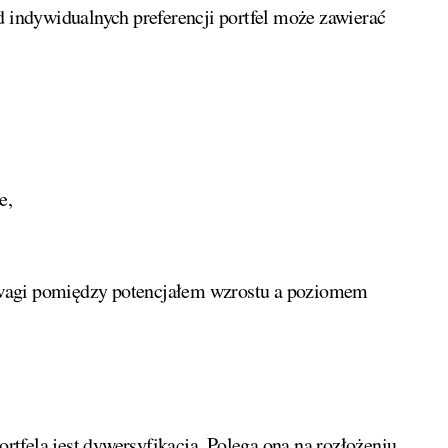
d indywidualnych preferencji portfel może zawierać
e,
owagi pomiędzy potencjałem wzrostu a poziomem
tfela jest dywersyfikacja. Polega ona na rozłożeniu