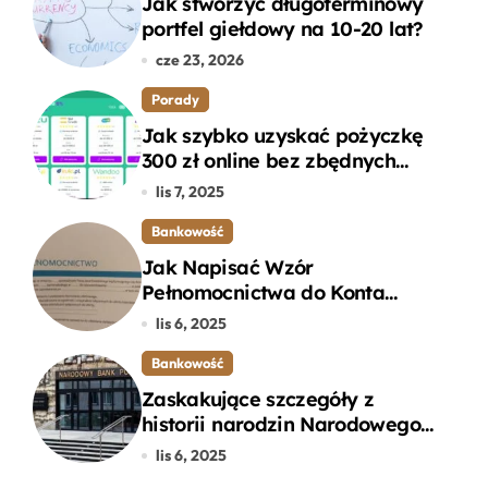
Jak stworzyć długoterminowy
portfel giełdowy na 10-20 lat?
cze 23, 2026
Porady
Jak szybko uzyskać pożyczkę
300 zł online bez zbędnych
formalności?
lis 7, 2025
Bankowość
Jak Napisać Wzór
Pełnomocnictwa do Konta
Bankowego – Praktyczny
lis 6, 2025
Przewodnik
Bankowość
Zaskakujące szczegóły z
historii narodzin Narodowego
Banku Polskiego, o których
lis 6, 2025
mogłeś nie wiedzieć