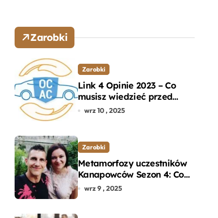
Zarobki
Zarobki
Link 4 Opinie 2023 – Co
musisz wiedzieć przed
wyborem ubezpieczenia
wrz 10 , 2025
OC i AC?
Zarobki
Metamorfozy uczestników
Kanapowców Sezon 4: Co
naprawdę zaskoczyło
wrz 9 , 2025
ekspertów?