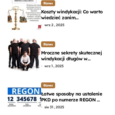
Biznes
Koszty windykacji: Co warto
wiedzieć zanim
zdecydujesz się na
wrz 2 , 2025
odzyskanie długu?
Biznes
Mroczne sekrety skutecznej
windykacji długów w
departamencie windykacji
wrz 1 , 2025
terenowej
Biznes
Łatwe sposoby na ustalenie
PKD po numerze REGON w
kilku prostych krokach
sie 31 , 2025