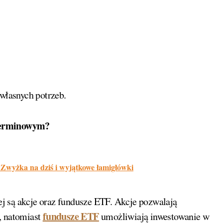
 własnych potrzeb.
oterminowym?
Zwyżka na dziś i wyjątkowe łamigłówki
j są akcje oraz fundusze ETF. Akcje pozwalają
fundusze ETF
, natomiast
umożliwiają inwestowanie w