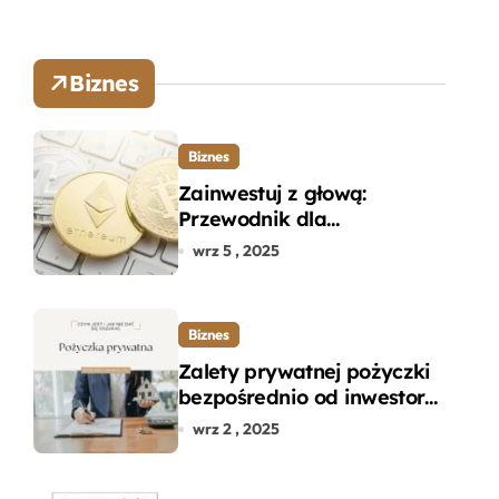
Biznes
Biznes
Zainwestuj z głową:
Przewodnik dla
początkujących w zakupie
wrz 5 , 2025
kryptowalut bez wpadek
Biznes
Zalety prywatnej pożyczki
bezpośrednio od inwestora
– dlaczego warto?
wrz 2 , 2025