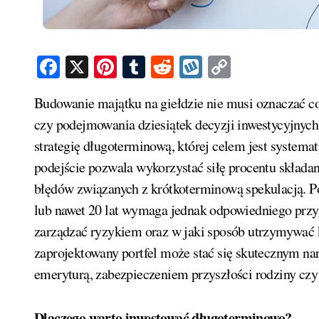
Facebook
X
Pinterest
Tumblr
Reddit
Wykop
Copy
Link
Budowanie majątku na giełdzie nie musi oznaczać codziennego śledzenia notowań, analizowania wykresów
czy podejmowania dziesiątek decyzji inwestycyjnyc
strategię długoterminową, której celem jest systemat
podejście pozwala wykorzystać siłę procentu składa
błędów związanych z krótkoterminową spekulacją. 
lub nawet 20 lat wymaga jednak odpowiedniego przyg
zarządzać ryzykiem oraz w jaki sposób utrzymywać 
zaprojektowany portfel może stać się skutecznym na
emeryturą, zabezpieczeniem przyszłości rodziny czy
Dlaczego warto inwestować długoterminowo?