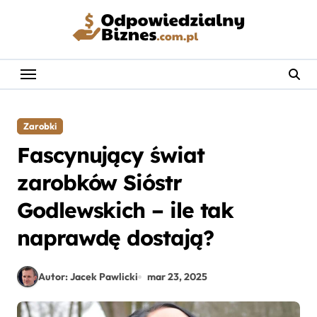
Skip
to
content
Zarobki
Fascynujący świat
zarobków Sióstr
Godlewskich – ile tak
naprawdę dostają?
Autor: Jacek Pawlicki
mar 23, 2025