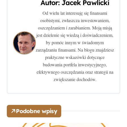
Autor:
Jacek Pawlicki
g
Od wielu lat interesuję się finansami
a
osobistymi, zwłaszcza inwestowaniem,
c
oszczędzaniem i zarabianiem. Moją misją
jest dzielenie się wiedzą i doświadczeniem,
j
by pomóc innym w świadomym
zarządzaniu finansami. Na blogu znajdziesz
a
praktyczne wskazówki dotyczące
w
budowania portfela inwestycyjnego,
efektywnego oszczędzania oraz strategii na
p
zwiększanie dochodów.
i
s
u
Podobne wpisy