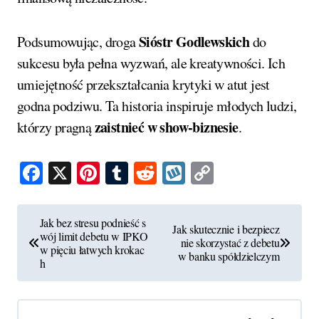
Sióstr Godlewskich
Podsumowując, droga
do
sukcesu była pełna wyzwań, ale kreatywności. Ich
umiejętność przekształcania krytyki w atut jest
godna podziwu. Ta historia inspiruje młodych ludzi,
zaistnieć w show-biznesie
którzy pragną
.
Facebook
X
Pinterest
Tumblr
Reddit
Wykop
Copy
Link
N
Jak bez stresu podnieść s
Jak skutecznie i bezpiecz
wój limit debetu w IPKO
a
nie skorzystać z debetu
w pięciu łatwych krokac
w banku spółdzielczym
h
w
i