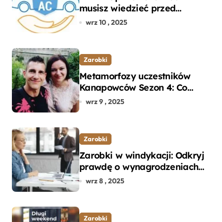
musisz wiedzieć przed
wyborem ubezpieczenia OC i
wrz 10 , 2025
AC?
Zarobki
Metamorfozy uczestników
Kanapowców Sezon 4: Co
naprawdę zaskoczyło
wrz 9 , 2025
ekspertów?
Zarobki
Zarobki w windykacji: Odkryj
prawdę o wynagrodzeniach
specjalistów w branży
wrz 8 , 2025
Zarobki