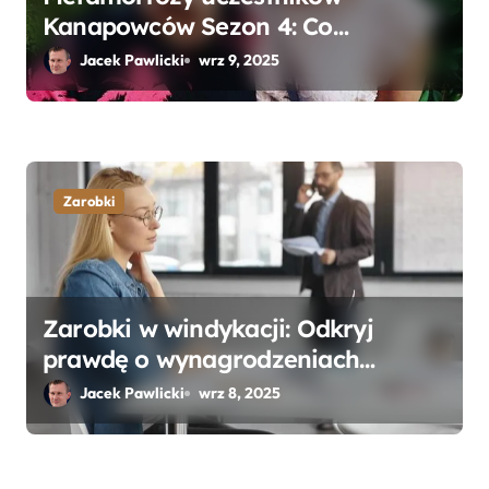
Kanapowców Sezon 4: Co
naprawdę zaskoczyło ekspertów?
Jacek Pawlicki
wrz 9, 2025
Zarobki
Zarobki w windykacji: Odkryj
prawdę o wynagrodzeniach
specjalistów w branży
Jacek Pawlicki
wrz 8, 2025