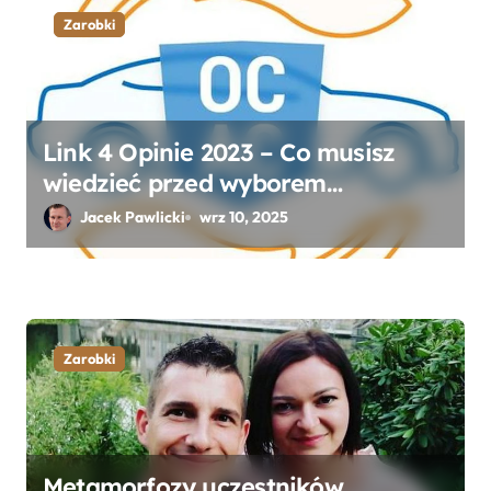
Zarobki
Link 4 Opinie 2023 – Co musisz
wiedzieć przed wyborem
ubezpieczenia OC i AC?
Jacek Pawlicki
wrz 10, 2025
Zarobki
Metamorfozy uczestników