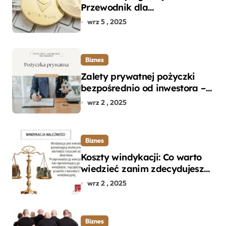
Przewodnik dla
początkujących w zakupie
wrz 5 , 2025
kryptowalut bez wpadek
Biznes
Zalety prywatnej pożyczki
bezpośrednio od inwestora –
dlaczego warto?
wrz 2 , 2025
Biznes
Koszty windykacji: Co warto
wiedzieć zanim zdecydujesz
się na odzyskanie długu?
wrz 2 , 2025
Biznes