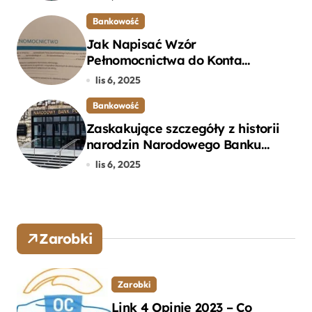
Bankowość
Jak Napisać Wzór
Pełnomocnictwa do Konta
Bankowego – Praktyczny
lis 6, 2025
Przewodnik
Bankowość
Zaskakujące szczegóły z historii
narodzin Narodowego Banku
Polskiego, o których mogłeś nie
lis 6, 2025
wiedzieć
Zarobki
Zarobki
Link 4 Opinie 2023 – Co