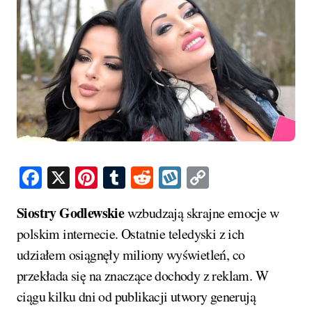
Facebook
X
Pinterest
Tumblr
Reddit
Wykop
Copy
Link
Siostry Godlewskie
wzbudzają skrajne emocje w
polskim internecie. Ostatnie teledyski z ich
udziałem osiągnęły miliony wyświetleń, co
przekłada się na znaczące dochody z reklam. W
ciągu kilku dni od publikacji utwory generują