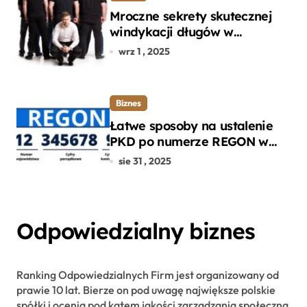
Mroczne sekrety skutecznej
windykacji długów w
departamencie windykacji
wrz 1 , 2025
terenowej
Biznes
Łatwe sposoby na ustalenie
PKD po numerze REGON w
kilku prostych krokach
sie 31 , 2025
Odpowiedzialny biznes
Ranking Odpowiedzialnych Firm jest organizowany od
prawie 10 lat. Bierze on pod uwagę największe polskie
spółki i ocenia pod kątem jakości zarządzania społeczną