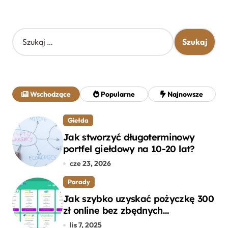
S
z
u
k
a
j
Wschodzące
Popularne
Najnowsze
:
Giełda
Jak stworzyć długoterminowy
portfel giełdowy na 10-20 lat?
cze 23, 2026
Porady
Jak szybko uzyskać pożyczkę 300
zł online bez zbędnych
formalności?
lis 7, 2025