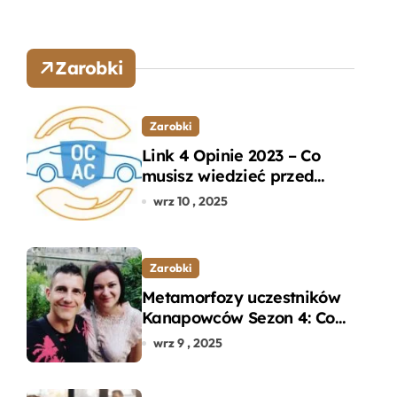
Zarobki
Zarobki
Link 4 Opinie 2023 – Co
musisz wiedzieć przed
wyborem ubezpieczenia
wrz 10 , 2025
OC i AC?
Zarobki
Metamorfozy uczestników
Kanapowców Sezon 4: Co
naprawdę zaskoczyło
wrz 9 , 2025
ekspertów?