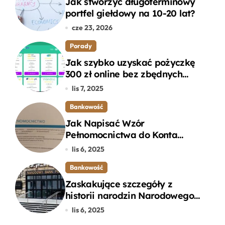
Jak stworzyć długoterminowy
portfel giełdowy na 10-20 lat?
cze 23, 2026
Porady
Jak szybko uzyskać pożyczkę
300 zł online bez zbędnych
formalności?
lis 7, 2025
Bankowość
Jak Napisać Wzór
Pełnomocnictwa do Konta
Bankowego – Praktyczny
lis 6, 2025
Przewodnik
Bankowość
Zaskakujące szczegóły z
historii narodzin Narodowego
Banku Polskiego, o których
lis 6, 2025
mogłeś nie wiedzieć