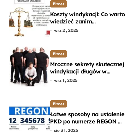
Biznes
Koszty windykacji: Co warto
wiedzieć zanim
zdecydujesz się na
wrz 2 , 2025
odzyskanie długu?
Biznes
Mroczne sekrety skutecznej
windykacji długów w
departamencie windykacji
wrz 1 , 2025
terenowej
Biznes
Łatwe sposoby na ustalenie
PKD po numerze REGON w
kilku prostych krokach
sie 31 , 2025