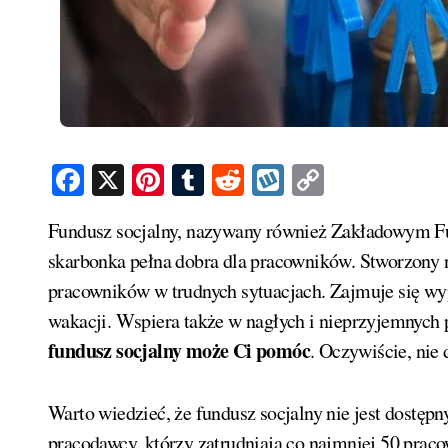
Facebook
X
Pinterest
Tumblr
Reddit
Wykop
Copy
Link
Fundusz socjalny, nazywany również Zakładowym Funduszem Świadczeń Socjalnych (ZFŚS), działa jak
skarbonka pełna dobra dla pracowników. Stworzony 
pracowników w trudnych sytuacjach. Zajmuje się wy
wakacji. Wspiera także w nagłych i nieprzyjemnych 
fundusz socjalny może Ci pomóc
. Oczywiście, nie 
Warto wiedzieć, że fundusz socjalny nie jest dostęp
pracodawcy, którzy zatrudniają co najmniej 50 prac