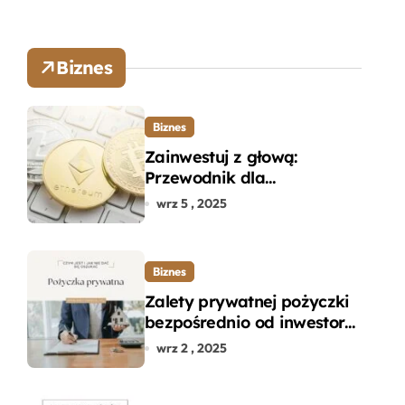
Biznes
Biznes
Zainwestuj z głową:
Przewodnik dla
początkujących w zakupie
wrz 5 , 2025
kryptowalut bez wpadek
Biznes
Zalety prywatnej pożyczki
bezpośrednio od inwestora
– dlaczego warto?
wrz 2 , 2025