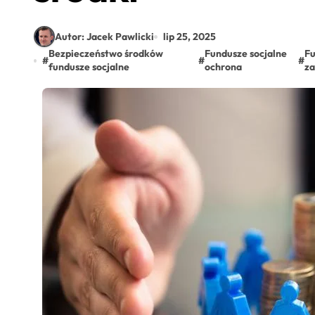
Autor: Jacek Pawlicki
lip 25, 2025
Bezpieczeństwo środków
Fundusze socjalne
Fu
#
#
#
fundusze socjalne
ochrona
za