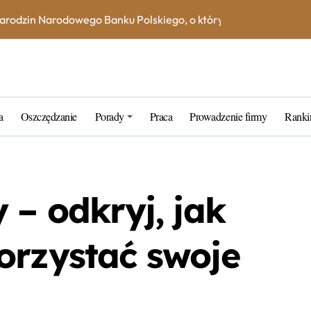
na książeczce mieszkaniowej w 2023 roku? Skorzystaj z kalkula
e – jak uniknąć dodatkowych kosztów i opłat?
ne blogerskie porady na 2023 rok
rtner w zarządzaniu kapitałem
a
Oszczędzanie
Porady
Praca
Prowadzenie firmy
Ranki
k wybrać najlepszą inwestycję dla siebie?
tarych funtów w NBP – co warto wiedzieć?
tfel giełdowy na 10-20 lat?
 – odkryj, jak
orzystać swoje