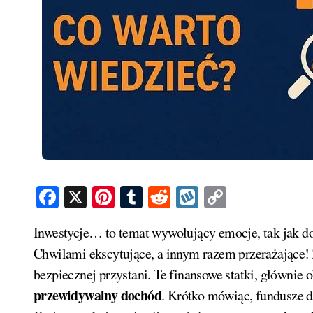
Facebook
X
Pinterest
Tumblr
Reddit
Wykop
Copy
Link
Inwestycje… to temat wywołujący emocje, tak jak dobrze przyrządzona potrawa na rodzinnej kolacji.
Chwilami ekscytujące, a innym razem przerażające! 
bezpiecznej przystani. Te finansowe statki, głównie 
przewidywalny dochód
. Krótko mówiąc, fundusze 