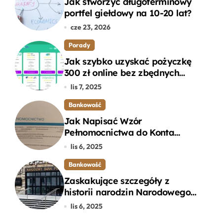
Jak stworzyć długoterminowy
portfel giełdowy na 10-20 lat?
cze 23, 2026
Porady
Jak szybko uzyskać pożyczkę
300 zł online bez zbędnych
formalności?
lis 7, 2025
Bankowość
Jak Napisać Wzór
Pełnomocnictwa do Konta
Bankowego – Praktyczny
lis 6, 2025
Przewodnik
Bankowość
Zaskakujące szczegóły z
historii narodzin Narodowego
Banku Polskiego, o których
lis 6, 2025
mogłeś nie wiedzieć