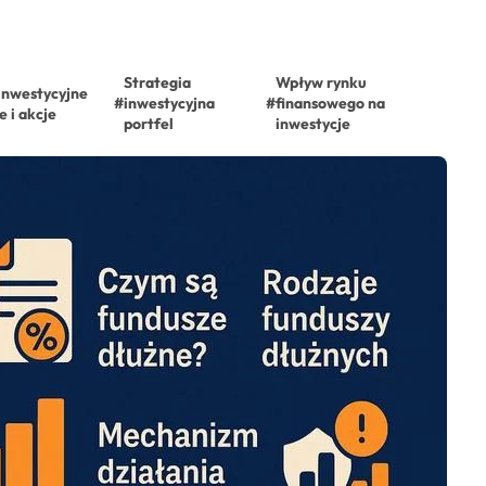
Strategia
Wpływ rynku
inwestycyjne
#
inwestycyjna
#
finansowego na
 i akcje
portfel
inwestycje