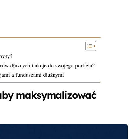
wroty?
erów dłużnych i akcje do swojego portfela?
cjami a funduszami dłużnymi
, aby maksymalizować