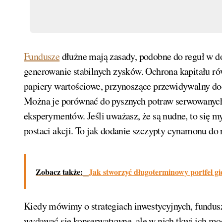
Fundusze
dłużne mają zasady, podobne do reguł w d
generowanie stabilnych zysków. Ochrona kapitału ró
papiery wartościowe, przynoszące przewidywalny doc
Można je porównać do pysznych potraw serwowanyc
eksperymentów. Jeśli uważasz, że są nudne, to się 
postaci akcji. To jak dodanie szczypty cynamonu do
Zobacz także:
Jak stworzyć długoterminowy portfel gi
Kiedy mówimy o strategiach inwestycyjnych, fundu
wydawać się konserwatywne, ale w nich tkwi ich mo