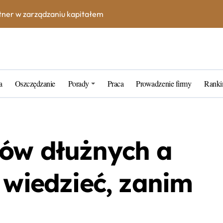
rtner w zarządzaniu kapitałem
k wybrać najlepszą inwestycję dla siebie?
tarych funtów w NBP – co warto wiedzieć?
tfel giełdowy na 10-20 lat?
a
Oszczędzanie
Porady
Praca
Prowadzenie firmy
Ranki
ów dłużnych a
 wiedzieć, zanim