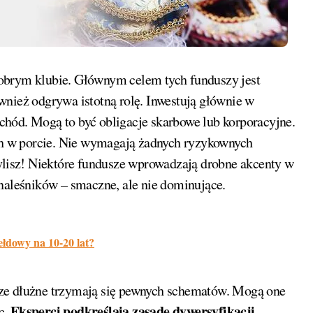
obrym klubie. Głównym celem tych funduszy jest
wnież odgrywa istotną rolę. Inwestują głównie w
hód. Mogą to być obligacje skarbowe lub korporacyjne.
h w porcie. Nie wymagają żadnych ryzykownych
mylisz! Niektóre fundusze wprowadzają drobne akcenty w
 naleśników – smaczne, ale nie dominujące.
ełdowy na 10-20 lat?
sze dłużne trzymają się pewnych schematów. Mogą one
Eksperci podkreślają zasadę dywersyfikacji.
c.