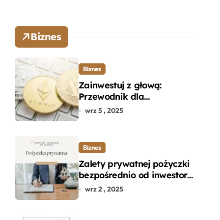
Biznes
Biznes
Zainwestuj z głową:
Przewodnik dla
początkujących w zakupie
wrz 5 , 2025
kryptowalut bez wpadek
Biznes
Zalety prywatnej pożyczki
bezpośrednio od inwestora
– dlaczego warto?
wrz 2 , 2025