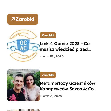
Zarobki
Zarobki
Link 4 Opinie 2023 – Co
musisz wiedzieć przed
wyborem ubezpieczenia
wrz 10 , 2025
OC i AC?
Zarobki
Metamorfozy uczestników
Kanapowców Sezon 4: Co
naprawdę zaskoczyło
wrz 9 , 2025
ekspertów?