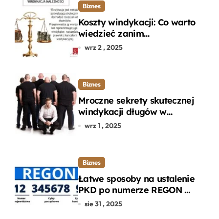
Biznes
Koszty windykacji: Co warto
wiedzieć zanim
zdecydujesz się na
wrz 2 , 2025
odzyskanie długu?
Biznes
Mroczne sekrety skutecznej
windykacji długów w
departamencie windykacji
wrz 1 , 2025
terenowej
Biznes
Łatwe sposoby na ustalenie
PKD po numerze REGON w
kilku prostych krokach
sie 31 , 2025