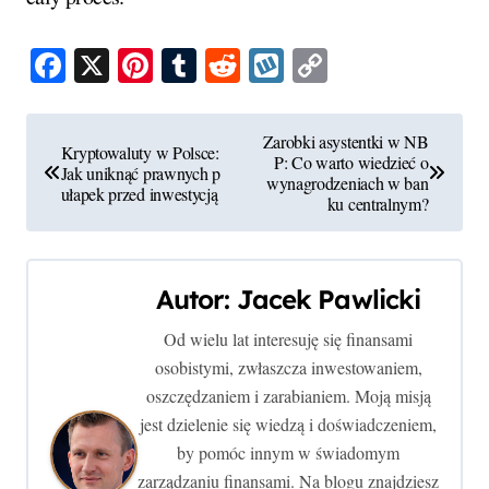
Facebook
X
Pinterest
Tumblr
Reddit
Wykop
Copy
Link
N
Zarobki asystentki w NB
Kryptowaluty w Polsce:
P: Co warto wiedzieć o
a
Jak uniknąć prawnych p
wynagrodzeniach w ban
ułapek przed inwestycją
ku centralnym?
w
i
Autor:
Jacek Pawlicki
g
Od wielu lat interesuję się finansami
a
osobistymi, zwłaszcza inwestowaniem,
c
oszczędzaniem i zarabianiem. Moją misją
jest dzielenie się wiedzą i doświadczeniem,
j
by pomóc innym w świadomym
zarządzaniu finansami. Na blogu znajdziesz