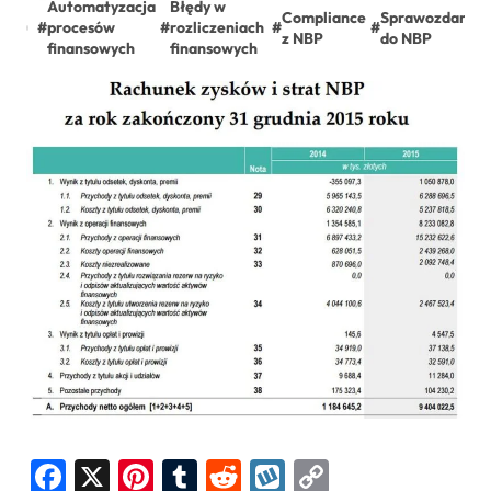
Automatyzacja
Błędy w
Compliance
Sprawozdania
#
procesów
#
rozliczeniach
#
#
z NBP
do NBP
finansowych
finansowych
Facebook
X
Pinterest
Tumblr
Reddit
Wykop
Copy