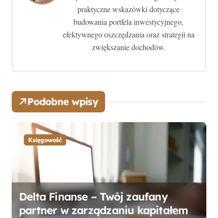
a
praktyczne wskazówki dotyczące
w
budowania portfela inwestycyjnego,
efektywnego oszczędzania oraz strategii na
p
zwiększanie dochodów.
i
s
u
Podobne wpisy
Księgowość
Delta Finanse – Twój zaufany
partner w zarządzaniu kapitałem