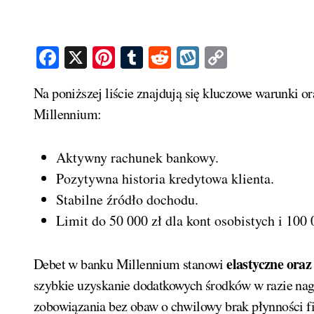
Facebook
X
Pinterest
Tumblr
Reddit
Wykop
Copy
Link
Na poniższej liście znajdują się kluczowe warunki oraz zasady związane z korzystaniem z debetu w banku
Millennium:
Aktywny rachunek bankowy.
Pozytywna historia kredytowa klienta.
Stabilne źródło dochodu.
Limit do 50 000 zł dla kont osobistych i 100 
elastyczne ora
Debet w banku Millennium stanowi
szybkie uzyskanie dodatkowych środków w razie na
zobowiązania bez obaw o chwilowy brak płynności f