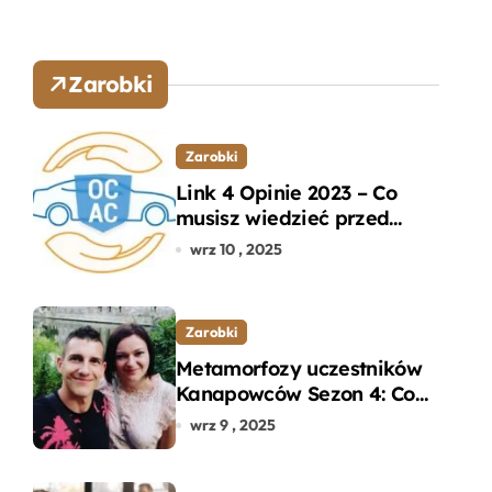
Zarobki
Zarobki
Link 4 Opinie 2023 – Co
musisz wiedzieć przed
wyborem ubezpieczenia
wrz 10 , 2025
OC i AC?
Zarobki
Metamorfozy uczestników
Kanapowców Sezon 4: Co
naprawdę zaskoczyło
wrz 9 , 2025
ekspertów?