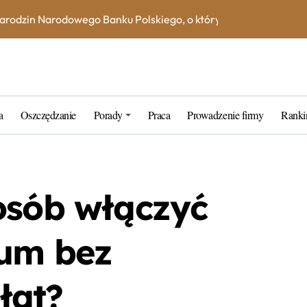
na książeczce mieszkaniowej w 2023 roku? Skorzystaj z kalkula
e – jak uniknąć dodatkowych kosztów i opłat?
ne blogerskie porady na 2023 rok
rtner w zarządzaniu kapitałem
a
Oszczędzanie
Porady
Praca
Prowadzenie firmy
Ranki
k wybrać najlepszą inwestycję dla siebie?
tarych funtów w NBP – co warto wiedzieć?
tfel giełdowy na 10-20 lat?
osób włączyć
ium bez
łat?