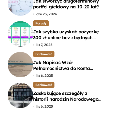
Jak stworzyć długoterminowy
portfel giełdowy na 10-20 lat?
cze 23, 2026
Porady
Jak szybko uzyskać pożyczkę
300 zł online bez zbędnych
formalności?
lis 7, 2025
Bankowość
Jak Napisać Wzór
Pełnomocnictwa do Konta
Bankowego – Praktyczny
lis 6, 2025
Przewodnik
Bankowość
Zaskakujące szczegóły z
historii narodzin Narodowego
Banku Polskiego, o których
lis 6, 2025
mogłeś nie wiedzieć