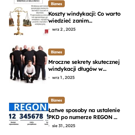
Biznes
Koszty windykacji: Co warto
wiedzieć zanim
zdecydujesz się na
wrz 2 , 2025
odzyskanie długu?
Biznes
Mroczne sekrety skutecznej
windykacji długów w
departamencie windykacji
wrz 1 , 2025
terenowej
Biznes
Łatwe sposoby na ustalenie
PKD po numerze REGON w
kilku prostych krokach
sie 31 , 2025