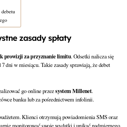
 debetu
wego
ystne zasady spłaty
k prowizji za przyznanie limitu
. Odsetki nalicza się
d 7 dni w miesiącu. Takie zasady sprawiają, że debet
system Millenet
realizować go online przez
.
cówce banku lub za pośrednictwem infolinii.
a budżetem. Klienci otrzymują powiadomienia SMS oraz
ularnie monitorować swoje wydatki i unikać nadmiernego