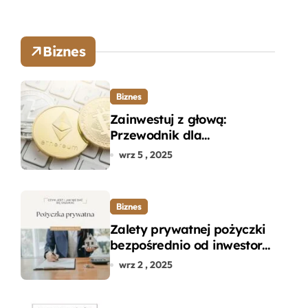
Biznes
Biznes
Zainwestuj z głową:
Przewodnik dla
początkujących w zakupie
wrz 5 , 2025
kryptowalut bez wpadek
Biznes
Zalety prywatnej pożyczki
bezpośrednio od inwestora
– dlaczego warto?
wrz 2 , 2025