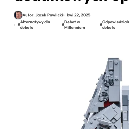
Autor: Jacek Pawlicki
kwi 22, 2025
Alternatywy dla
Debet w
Odpowiedzialn
#
#
#
debetu
Millennium
debetu