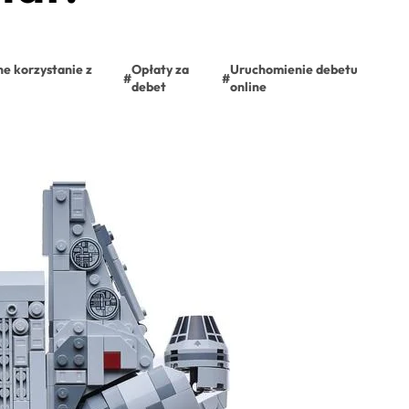
e korzystanie z
Opłaty za
Uruchomienie debetu
#
#
debet
online