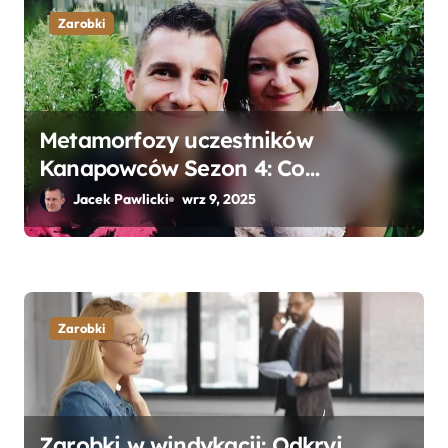
Zarobki
Metamorfozy uczestników
Kanapowców Sezon 4: Co
naprawdę zaskoczyło ekspertów?
Jacek Pawlicki
wrz 9, 2025
Zarobki
Zarobki w windykacji: Odkryj