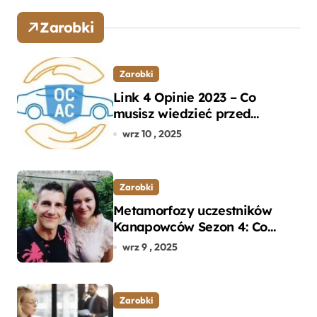
Zarobki
Zarobki
Link 4 Opinie 2023 – Co
musisz wiedzieć przed
wyborem ubezpieczenia OC i
wrz 10 , 2025
AC?
Zarobki
Metamorfozy uczestników
Kanapowców Sezon 4: Co
naprawdę zaskoczyło
wrz 9 , 2025
ekspertów?
Zarobki