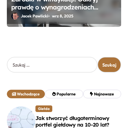
prawdę o wynagrodzeniach
specjalistów w branży
Jacek Pawlicki
wrz 8, 2025
S
z
u
k
a
j
Wschodzące
Popularne
Najnowsze
:
Giełda
Jak stworzyć długoterminowy
portfel giełdowy na 10-20 lat?