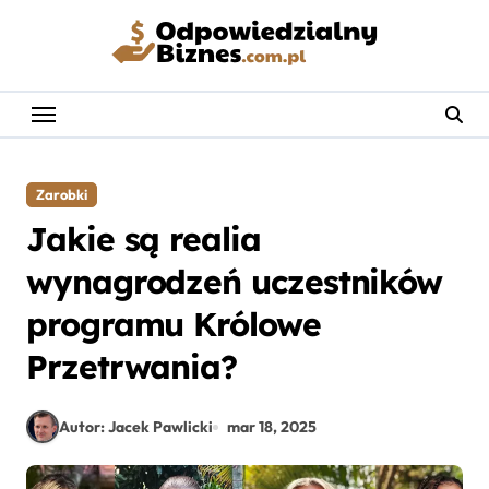
Skip
to
content
Zarobki
Jakie są realia
wynagrodzeń uczestników
programu Królowe
Przetrwania?
Autor: Jacek Pawlicki
mar 18, 2025