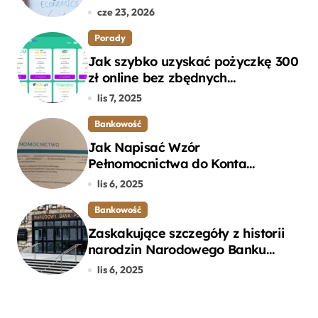
cze 23, 2026
Porady
Jak szybko uzyskać pożyczkę 300
zł online bez zbędnych
formalności?
lis 7, 2025
Bankowość
Jak Napisać Wzór
Pełnomocnictwa do Konta
Bankowego – Praktyczny
lis 6, 2025
Przewodnik
Bankowość
Zaskakujące szczegóły z historii
narodzin Narodowego Banku
Polskiego, o których mogłeś nie
lis 6, 2025
wiedzieć