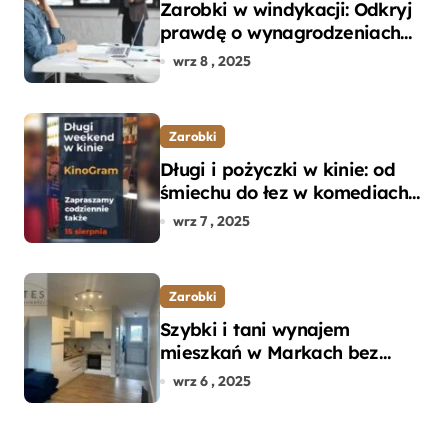
Zarobki w windykacji: Odkryj
prawdę o wynagrodzeniach
specjalistów w branży
wrz 8 , 2025
Zarobki
Długi i pożyczki w kinie: od
śmiechu do łez w komediach i
dramatach
wrz 7 , 2025
Zarobki
Szybki i tani wynajem
mieszkań w Markach bez
pośredników
wrz 6 , 2025