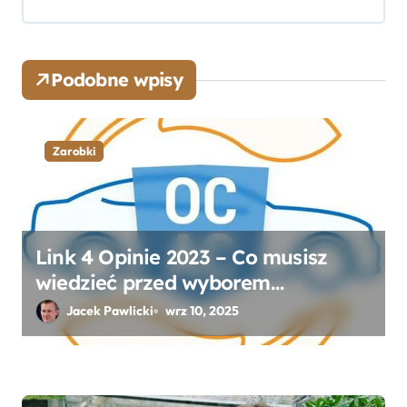
i
s
u
Podobne wpisy
Zarobki
Link 4 Opinie 2023 – Co musisz
wiedzieć przed wyborem
ubezpieczenia OC i AC?
Jacek Pawlicki
wrz 10, 2025