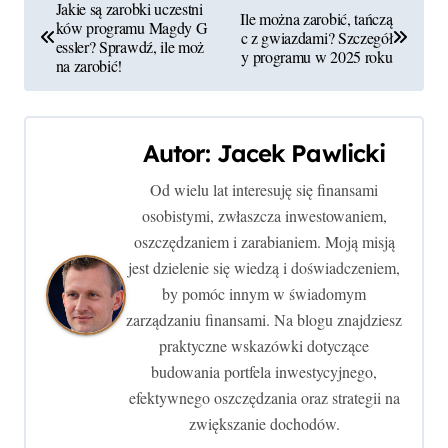
N
Jakie są zarobki uczestni
Ile można zarobić, tańczą
ków programu Magdy G
a
c z gwiazdami? Szczegół
essler? Sprawdź, ile moż
y programu w 2025 roku
na zarobić!
w
i
Autor:
Jacek Pawlicki
g
Od wielu lat interesuję się finansami
a
osobistymi, zwłaszcza inwestowaniem,
c
oszczędzaniem i zarabianiem. Moją misją
jest dzielenie się wiedzą i doświadczeniem,
j
by pomóc innym w świadomym
zarządzaniu finansami. Na blogu znajdziesz
a
praktyczne wskazówki dotyczące
w
budowania portfela inwestycyjnego,
efektywnego oszczędzania oraz strategii na
p
zwiększanie dochodów.