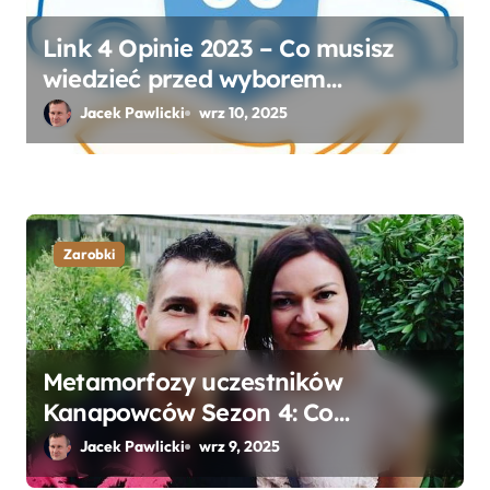
Link 4 Opinie 2023 – Co musisz
wiedzieć przed wyborem
ubezpieczenia OC i AC?
Jacek Pawlicki
wrz 10, 2025
Zarobki
Metamorfozy uczestników
Kanapowców Sezon 4: Co
naprawdę zaskoczyło ekspertów?
Jacek Pawlicki
wrz 9, 2025