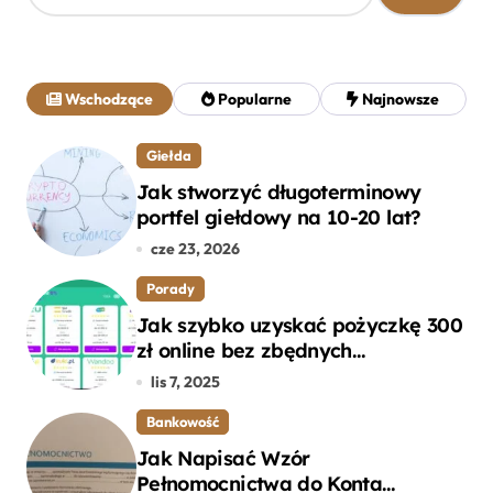
u
k
a
j
Wschodzące
Popularne
Najnowsze
:
Giełda
Jak stworzyć długoterminowy
portfel giełdowy na 10-20 lat?
cze 23, 2026
Porady
Jak szybko uzyskać pożyczkę 300
zł online bez zbędnych
formalności?
lis 7, 2025
Bankowość
Jak Napisać Wzór
Pełnomocnictwa do Konta