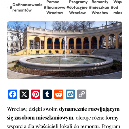
Pomoc
Programy
Remonty
Wsparci
Dofinansowanie
#
#
finansowa
#
dotacyjne
#
mieszkań
#
od
remontów
Wrocław
Wrocław
Wrocław
miasta
Facebook
X
Pinterest
Tumblr
Reddit
Wykop
Copy
Link
dynamcznie rozwijającym
Wrocław, dzięki swoim
się zasobom mieszkaniowym
, oferuje różne formy
wsparcia dla właścicieli lokali do remontu. Program