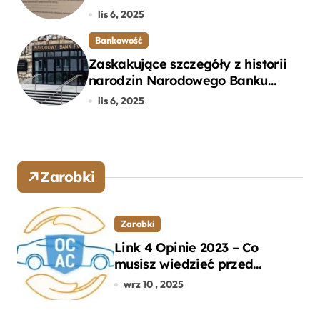
Bankowego – Praktyczny
lis 6, 2025
Przewodnik
Bankowość
Zaskakujące szczegóły z historii
narodzin Narodowego Banku
Polskiego, o których mogłeś nie
lis 6, 2025
wiedzieć
Zarobki
Zarobki
Link 4 Opinie 2023 – Co
musisz wiedzieć przed
wyborem ubezpieczenia OC i
wrz 10 , 2025
AC?