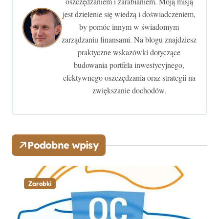
c
oszczędzaniem i zarabianiem. Moją misją
jest dzielenie się wiedzą i doświadczeniem,
j
by pomóc innym w świadomym
zarządzaniu finansami. Na blogu znajdziesz
a
praktyczne wskazówki dotyczące
w
budowania portfela inwestycyjnego,
efektywnego oszczędzania oraz strategii na
p
zwiększanie dochodów.
i
s
u
Podobne wpisy
Zarobki