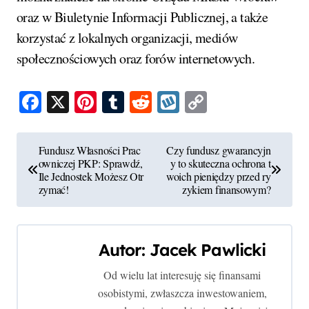
oraz w Biuletynie Informacji Publicznej, a także
korzystać z lokalnych organizacji, mediów
społecznościowych oraz forów internetowych.
Facebook
X
Pinterest
Tumblr
Reddit
Wykop
Copy
Link
N
Fundusz Własności Prac
Czy fundusz gwarancyjn
owniczej PKP: Sprawdź,
y to skuteczna ochrona t
a
Ile Jednostek Możesz Otr
woich pieniędzy przed ry
zymać!
zykiem finansowym?
w
i
Autor:
Jacek Pawlicki
g
Od wielu lat interesuję się finansami
a
osobistymi, zwłaszcza inwestowaniem,