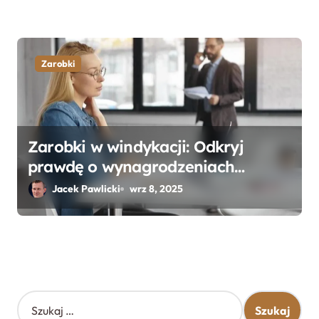
Zarobki
Zarobki w windykacji: Odkryj
prawdę o wynagrodzeniach
specjalistów w branży
Jacek Pawlicki
wrz 8, 2025
S
z