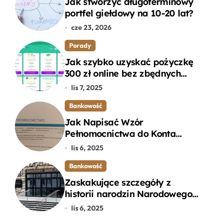
Jak stworzyć długoterminowy
portfel giełdowy na 10-20 lat?
cze 23, 2026
Porady
Jak szybko uzyskać pożyczkę
300 zł online bez zbędnych
formalności?
lis 7, 2025
Bankowość
Jak Napisać Wzór
Pełnomocnictwa do Konta
Bankowego – Praktyczny
lis 6, 2025
Przewodnik
Bankowość
Zaskakujące szczegóły z
historii narodzin Narodowego
Banku Polskiego, o których
lis 6, 2025
mogłeś nie wiedzieć