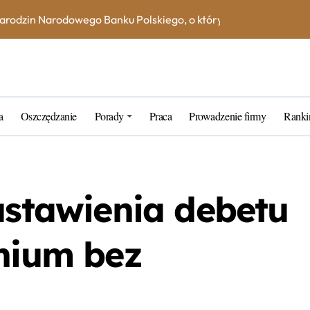
 narodzin Narodowego Banku Polskiego, o których mogłeś nie wi
na książeczce mieszkaniowej w 2023 roku? Skorzystaj z kalkula
e – jak uniknąć dodatkowych kosztów i opłat?
ne blogerskie porady na 2023 rok
rtner w zarządzaniu kapitałem
a
Oszczędzanie
Porady
Praca
Prowadzenie firmy
Ranki
k wybrać najlepszą inwestycję dla siebie?
tarych funtów w NBP – co warto wiedzieć?
ustawienia debetu
tfel giełdowy na 10-20 lat?
nnium bez