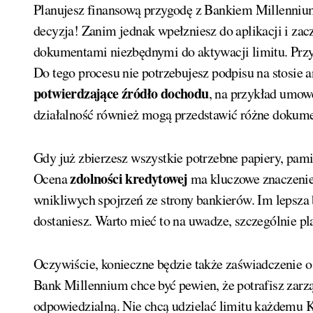
Planujesz finansową przygodę z Bankiem Millennium i chcesz ustawić debet na swoim koncie? To świetna
decyzja! Zanim jednak wpełzniesz do aplikacji i zacz
dokumentami niezbędnymi do aktywacji limitu. Przyg
Do tego procesu nie potrzebujesz podpisu na stosie 
potwierdzające źródło dochodu
, na przykład umowę
działalność również mogą przedstawić różne dokum
Gdy już zbierzesz wszystkie potrzebne papiery, pamięt
zdolności kredytowej
Ocena
ma kluczowe znaczenie 
wnikliwych spojrzeń ze strony bankierów. Im lepsza 
dostaniesz. Warto mieć to na uwadze, szczególnie p
Oczywiście, konieczne będzie także zaświadczenie o
Bank Millennium chce być pewien, że potrafisz zarzą
odpowiedzialną. Nie chcą udzielać limitu każdemu K