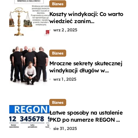
Biznes
Koszty windykacji: Co warto
wiedzieć zanim
zdecydujesz się na
wrz 2 , 2025
odzyskanie długu?
Biznes
Mroczne sekrety skutecznej
windykacji długów w
departamencie windykacji
wrz 1 , 2025
terenowej
Biznes
Łatwe sposoby na ustalenie
PKD po numerze REGON w
kilku prostych krokach
sie 31 , 2025