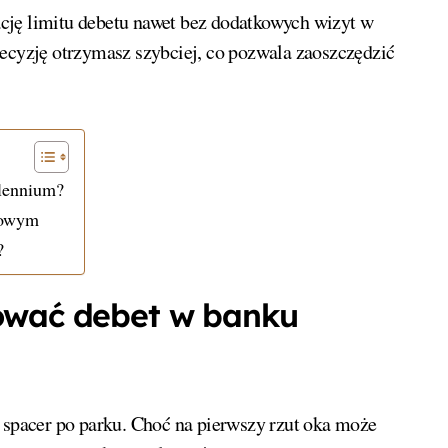
cję limitu debetu nawet bez dodatkowych wizyt w
decyzję otrzymasz szybciej, co pozwala zaoszczędzić
lennium?
kowym
?
ować debet w banku
pacer po parku. Choć na pierwszy rzut oka może