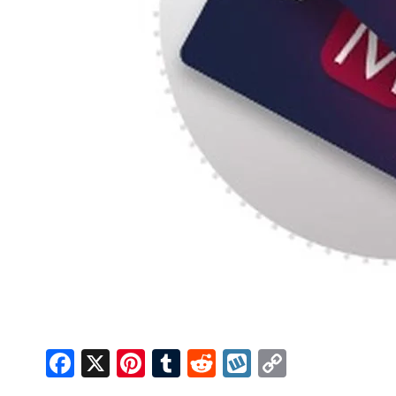
Facebook
X
Pinterest
Tumblr
Reddit
Wykop
Copy
Link