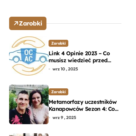
Zarobki
Zarobki
Link 4 Opinie 2023 – Co
musisz wiedzieć przed
wyborem ubezpieczenia
wrz 10 , 2025
OC i AC?
Zarobki
Metamorfozy uczestników
Kanapowców Sezon 4: Co
naprawdę zaskoczyło
wrz 9 , 2025
ekspertów?