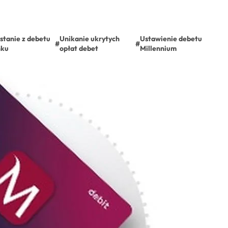
stanie z debetu
Unikanie ukrytych
Ustawienie debetu
#
#
nku
opłat debet
Millennium