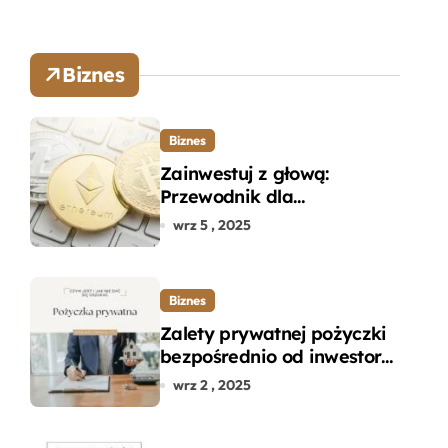
Biznes
Biznes
Zainwestuj z głową:
Przewodnik dla
początkujących w zakupie
wrz 5 , 2025
kryptowalut bez wpadek
Biznes
Zalety prywatnej pożyczki
bezpośrednio od inwestora
– dlaczego warto?
wrz 2 , 2025