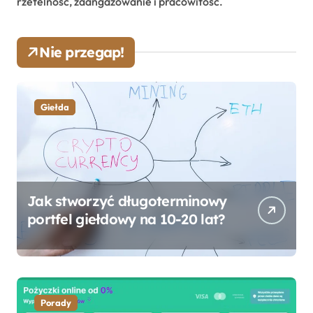
rzetelność, zaangażowanie i pracowitość.
Nie przegap!
Giełda
Jak stworzyć długoterminowy
portfel giełdowy na 10-20 lat?
Porady