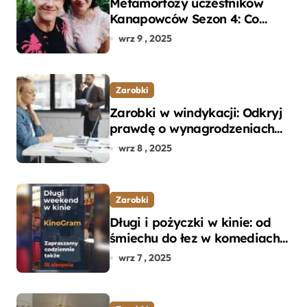
Metamorfozy uczestników
Kanapowców Sezon 4: Co
naprawdę zaskoczyło
wrz 9 , 2025
ekspertów?
Zarobki
Zarobki w windykacji: Odkryj
prawdę o wynagrodzeniach
specjalistów w branży
wrz 8 , 2025
Zarobki
Długi i pożyczki w kinie: od
śmiechu do łez w komediach i
dramatach
wrz 7 , 2025