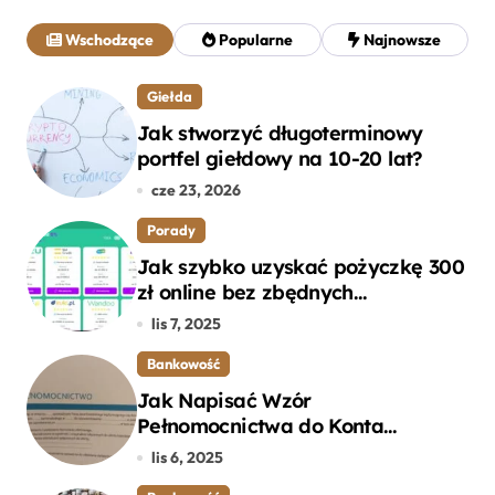
a
j
Wschodzące
Popularne
Najnowsze
:
Giełda
Jak stworzyć długoterminowy
portfel giełdowy na 10-20 lat?
cze 23, 2026
Porady
Jak szybko uzyskać pożyczkę 300
zł online bez zbędnych
formalności?
lis 7, 2025
Bankowość
Jak Napisać Wzór
Pełnomocnictwa do Konta
Bankowego – Praktyczny
lis 6, 2025
Przewodnik