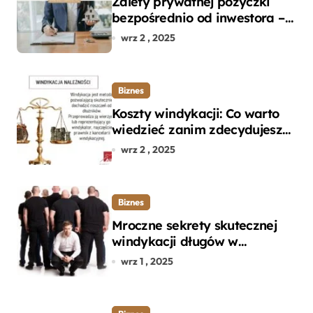
Zalety prywatnej pożyczki
bezpośrednio od inwestora –
dlaczego warto?
wrz 2 , 2025
Biznes
Koszty windykacji: Co warto
wiedzieć zanim zdecydujesz
się na odzyskanie długu?
wrz 2 , 2025
Biznes
Mroczne sekrety skutecznej
windykacji długów w
departamencie windykacji
wrz 1 , 2025
terenowej