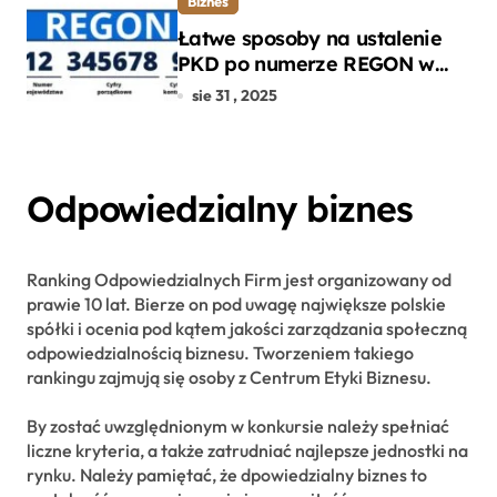
Biznes
Łatwe sposoby na ustalenie
PKD po numerze REGON w
kilku prostych krokach
sie 31 , 2025
Odpowiedzialny biznes
Ranking Odpowiedzialnych Firm jest organizowany od
prawie 10 lat. Bierze on pod uwagę największe polskie
spółki i ocenia pod kątem jakości zarządzania społeczną
odpowiedzialnością biznesu. Tworzeniem takiego
rankingu zajmują się osoby z Centrum Etyki Biznesu.
By zostać uwzględnionym w konkursie należy spełniać
liczne kryteria, a także zatrudniać najlepsze jednostki na
rynku. Należy pamiętać, że dpowiedzialny biznes to