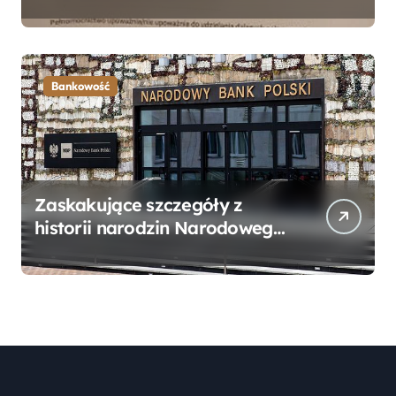
Bankowego – Praktyczny
Przewodnik
Bankowość
Zaskakujące szczegóły z
historii narodzin Narodowego
Banku Polskiego, o których
mogłeś nie wiedzieć