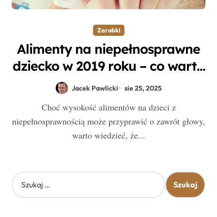
Zarobki
Alimenty na niepełnosprawne
dziecko w 2019 roku – co warto
wiedzieć o wysokości i
Jacek Pawlicki
sie 25, 2025
zasadach przyznawania?
Choć wysokość alimentów na dzieci z
niepełnosprawnością może przyprawić o zawrót głowy,
warto wiedzieć, że...
S
z
u
k