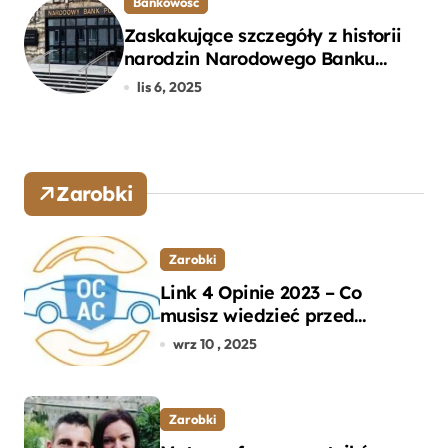
Bankowość
Zaskakujące szczegóły z historii
narodzin Narodowego Banku
Polskiego, o których mogłeś nie
lis 6, 2025
wiedzieć
Zarobki
Zarobki
Link 4 Opinie 2023 – Co
musisz wiedzieć przed
wyborem ubezpieczenia OC i
wrz 10 , 2025
AC?
Zarobki