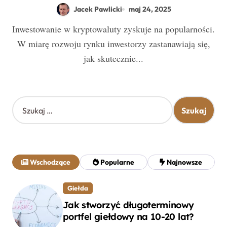
pomogą ci uniknąć strat i
Jacek Pawlicki
maj 24, 2025
pomnożyć kapitał
Inwestowanie w kryptowaluty zyskuje na popularności.
W miarę rozwoju rynku inwestorzy zastanawiają się,
jak skutecznie...
S
z
u
k
a
j
Wschodzące
Popularne
Najnowsze
:
Giełda
Jak stworzyć długoterminowy
portfel giełdowy na 10-20 lat?