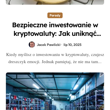
Porady
Bezpieczne inwestowanie w
kryptowaluty: Jak uniknąć
strat i ryzyka od samego
Jacek Pawlicki
lip 10, 2025
początku?
Kiedy myślisz o inwestowaniu w kryptowaluty, czujesz
dreszczyk emocji. Jednak pamiętaj, że nie ma tam...