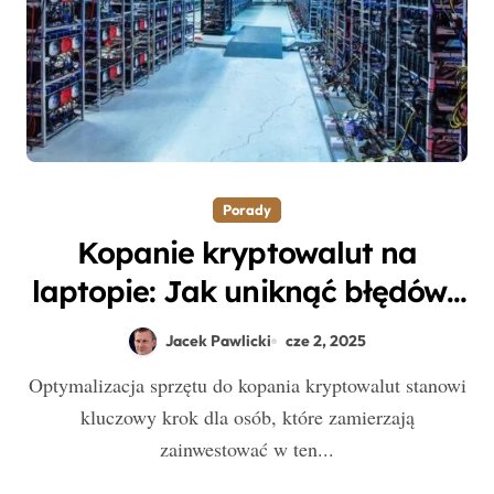
Porady
Kopanie kryptowalut na
laptopie: Jak uniknąć błędów i
efektywnie zwiększyć zyski
Jacek Pawlicki
cze 2, 2025
Optymalizacja sprzętu do kopania kryptowalut stanowi
kluczowy krok dla osób, które zamierzają
zainwestować w ten...