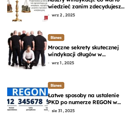
wiedzieć zanim zdecydujesz
się na odzyskanie długu?
wrz 2 , 2025
Biznes
Mroczne sekrety skutecznej
windykacji długów w
departamencie windykacji
wrz 1 , 2025
terenowej
Biznes
Łatwe sposoby na ustalenie
PKD po numerze REGON w
kilku prostych krokach
sie 31 , 2025