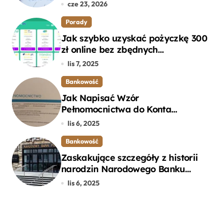
cze 23, 2026
Porady
Jak szybko uzyskać pożyczkę 300
zł online bez zbędnych
formalności?
lis 7, 2025
Bankowość
Jak Napisać Wzór
Pełnomocnictwa do Konta
Bankowego – Praktyczny
lis 6, 2025
Przewodnik
Bankowość
Zaskakujące szczegóły z historii
narodzin Narodowego Banku
Polskiego, o których mogłeś nie
lis 6, 2025
wiedzieć