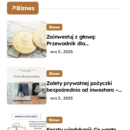
Biznes
Biznes
Zainwestuj z głową:
Przewodnik dla
początkujących w zakupie
wrz 5 , 2025
kryptowalut bez wpadek
Biznes
Zalety prywatnej pożyczki
bezpośrednio od inwestora –
dlaczego warto?
wrz 2 , 2025
Biznes
Koszty windykacji: Co warto