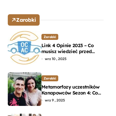
Zarobki
Zarobki
Link 4 Opinie 2023 – Co
musisz wiedzieć przed
wyborem ubezpieczenia
wrz 10 , 2025
OC i AC?
Zarobki
Metamorfozy uczestników
Kanapowców Sezon 4: Co
naprawdę zaskoczyło
wrz 9 , 2025
ekspertów?