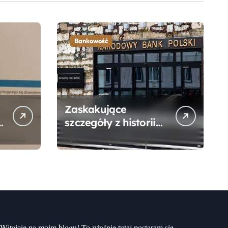
Bankowość
Zaskakujące
szczegóły z historii
narodzin
Narodowego Banku
Polskiego, o których
mogłeś nie wiedzieć
Witajcie na moim blogu! To właśnie tutaj postaram się