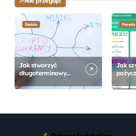
Nie przegap!
Giełda
Porady
Jak stworzyć
Jak sz
długoterminowy
pożycz
portfel giełdowy na
online
10-20 lat?
formal