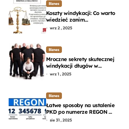
Biznes
Koszty windykacji: Co warto
wiedzieć zanim
zdecydujesz się na
wrz 2 , 2025
odzyskanie długu?
Biznes
Mroczne sekrety skutecznej
windykacji długów w
departamencie windykacji
wrz 1 , 2025
terenowej
Biznes
Łatwe sposoby na ustalenie
PKD po numerze REGON w
kilku prostych krokach
sie 31 , 2025