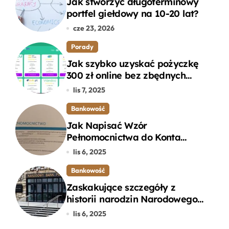
Jak stworzyć długoterminowy
portfel giełdowy na 10-20 lat?
cze 23, 2026
Porady
Jak szybko uzyskać pożyczkę
300 zł online bez zbędnych
formalności?
lis 7, 2025
Bankowość
Jak Napisać Wzór
Pełnomocnictwa do Konta
Bankowego – Praktyczny
lis 6, 2025
Przewodnik
Bankowość
Zaskakujące szczegóły z
historii narodzin Narodowego
Banku Polskiego, o których
lis 6, 2025
mogłeś nie wiedzieć