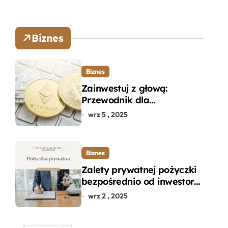
Biznes
Biznes
Zainwestuj z głową:
Przewodnik dla
początkujących w zakupie
wrz 5 , 2025
kryptowalut bez wpadek
Biznes
Zalety prywatnej pożyczki
bezpośrednio od inwestora
– dlaczego warto?
wrz 2 , 2025