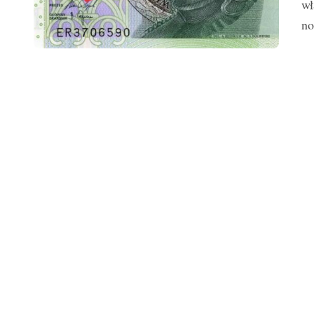
wł
no