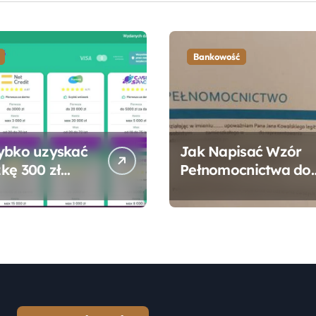
Bankowość
ybko uzyskać
Jak Napisać Wzór
kę 300 zł
Pełnomocnictwa do
 bez zbędnych
Konta Bankowego –
ności?
Praktyczny
Przewodnik