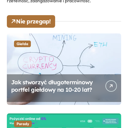
rzetelność, zaangażowanie i pracowitość.
Nie przegap!
Giełda
Jak stworzyć długoterminowy
portfel giełdowy na 10-20 lat?
Porady