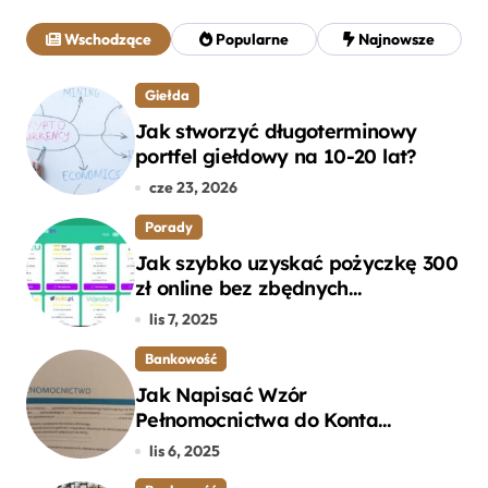
a
j
Wschodzące
Popularne
Najnowsze
:
Giełda
Jak stworzyć długoterminowy
portfel giełdowy na 10-20 lat?
cze 23, 2026
Porady
Jak szybko uzyskać pożyczkę 300
zł online bez zbędnych
formalności?
lis 7, 2025
Bankowość
Jak Napisać Wzór
Pełnomocnictwa do Konta
Bankowego – Praktyczny
lis 6, 2025
Przewodnik