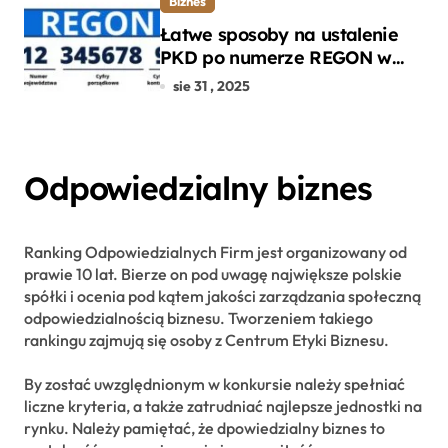
Biznes
Łatwe sposoby na ustalenie
PKD po numerze REGON w
kilku prostych krokach
sie 31 , 2025
Odpowiedzialny biznes
Ranking Odpowiedzialnych Firm jest organizowany od
prawie 10 lat. Bierze on pod uwagę największe polskie
spółki i ocenia pod kątem jakości zarządzania społeczną
odpowiedzialnością biznesu. Tworzeniem takiego
rankingu zajmują się osoby z Centrum Etyki Biznesu.
By zostać uwzględnionym w konkursie należy spełniać
liczne kryteria, a także zatrudniać najlepsze jednostki na
rynku. Należy pamiętać, że dpowiedzialny biznes to