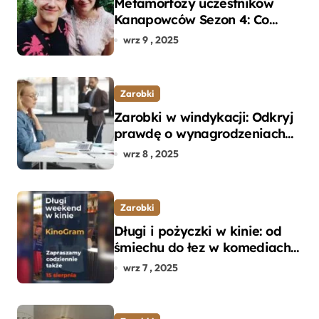
Metamorfozy uczestników
Kanapowców Sezon 4: Co
naprawdę zaskoczyło
wrz 9 , 2025
ekspertów?
Zarobki
Zarobki w windykacji: Odkryj
prawdę o wynagrodzeniach
specjalistów w branży
wrz 8 , 2025
Zarobki
Długi i pożyczki w kinie: od
śmiechu do łez w komediach i
dramatach
wrz 7 , 2025