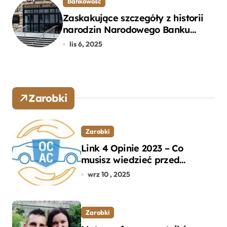
Bankowość
Zaskakujące szczegóły z historii
narodzin Narodowego Banku
Polskiego, o których mogłeś nie
lis 6, 2025
wiedzieć
Zarobki
Zarobki
Link 4 Opinie 2023 – Co
musisz wiedzieć przed
wyborem ubezpieczenia OC i
wrz 10 , 2025
AC?
Zarobki