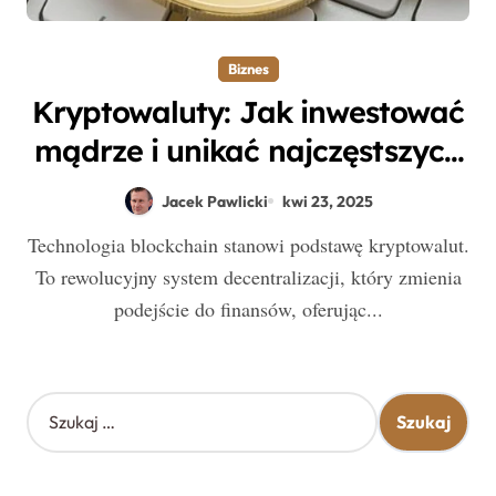
Biznes
Kryptowaluty: Jak inwestować
mądrze i unikać najczęstszych
wpadek
Jacek Pawlicki
kwi 23, 2025
Technologia blockchain stanowi podstawę kryptowalut.
To rewolucyjny system decentralizacji, który zmienia
podejście do finansów, oferując...
S
z
u
k