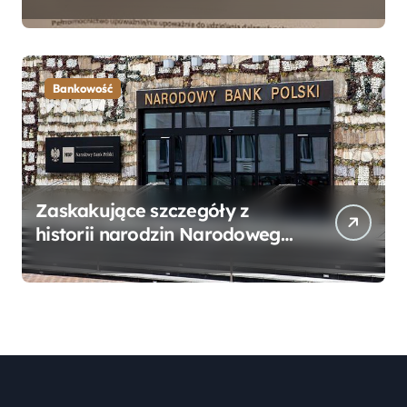
Bankowego – Praktyczny
Przewodnik
Bankowość
Zaskakujące szczegóły z
historii narodzin Narodowego
Banku Polskiego, o których
mogłeś nie wiedzieć