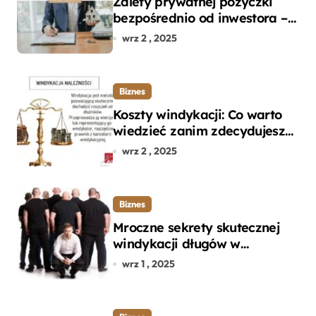
Zalety prywatnej pożyczki
bezpośrednio od inwestora –
dlaczego warto?
wrz 2 , 2025
Biznes
Koszty windykacji: Co warto
wiedzieć zanim zdecydujesz
się na odzyskanie długu?
wrz 2 , 2025
Biznes
Mroczne sekrety skutecznej
windykacji długów w
departamencie windykacji
wrz 1 , 2025
terenowej