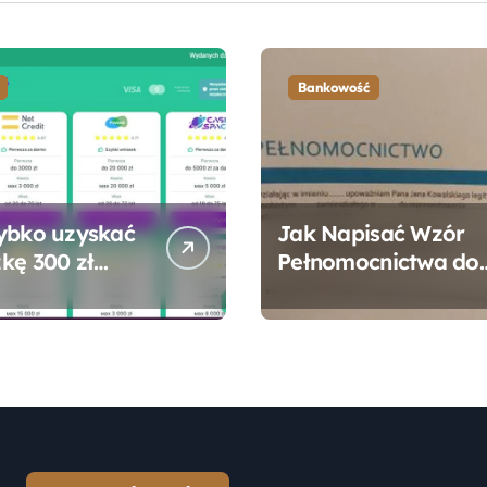
Bankowość
ybko uzyskać
Jak Napisać Wzór
kę 300 zł
Pełnomocnictwa do
 bez zbędnych
Konta Bankowego –
ności?
Praktyczny
Przewodnik