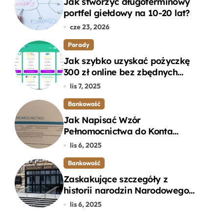
Jak stworzyć długoterminowy
portfel giełdowy na 10-20 lat?
cze 23, 2026
Porady
Jak szybko uzyskać pożyczkę
300 zł online bez zbędnych
formalności?
lis 7, 2025
Bankowość
Jak Napisać Wzór
Pełnomocnictwa do Konta
Bankowego – Praktyczny
lis 6, 2025
Przewodnik
Bankowość
Zaskakujące szczegóły z
historii narodzin Narodowego
Banku Polskiego, o których
lis 6, 2025
mogłeś nie wiedzieć