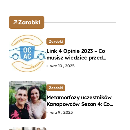
Zarobki
Zarobki
Link 4 Opinie 2023 – Co
musisz wiedzieć przed
wyborem ubezpieczenia
wrz 10 , 2025
OC i AC?
Zarobki
Metamorfozy uczestników
Kanapowców Sezon 4: Co
naprawdę zaskoczyło
wrz 9 , 2025
ekspertów?