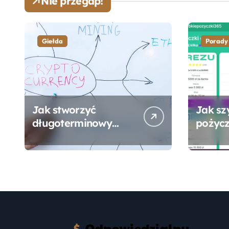
Nie przegap!
Giełda
Porady
Jak stworzyć
Jak sz
długoterminowy
pożycz
portfel giełdowy na
online
10-20 lat?
formal