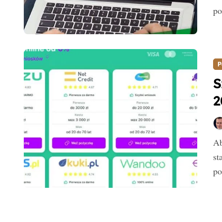
po
P
S
2
Aby zaciągnąć pożyczkę online, przygotowanie wymaga
st
po