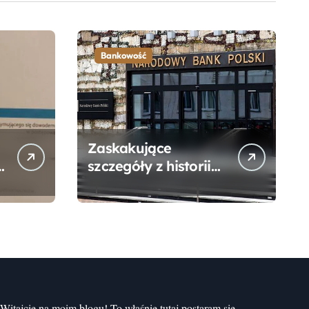
Bankowość
Zaskakujące
szczegóły z historii
narodzin
Narodowego Banku
Polskiego, o których
mogłeś nie wiedzieć
Witajcie na moim blogu! To właśnie tutaj postaram się