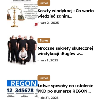
Biznes
Koszty windykacji: Co warto
wiedzieć zanim
zdecydujesz się na
wrz 2 , 2025
odzyskanie długu?
Biznes
Mroczne sekrety skutecznej
windykacji długów w
departamencie windykacji
wrz 1 , 2025
terenowej
Biznes
Łatwe sposoby na ustalenie
PKD po numerze REGON w
kilku prostych krokach
sie 31 , 2025