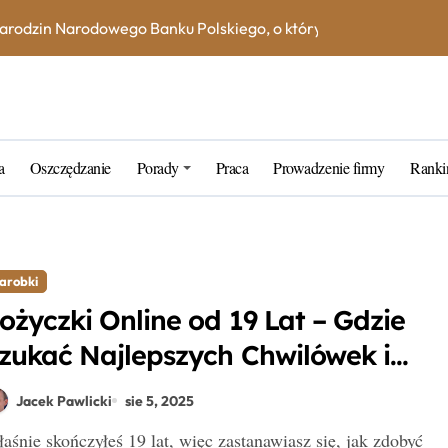
 narodzin Narodowego Banku Polskiego, o których mogłeś nie wi
na książeczce mieszkaniowej w 2023 roku? Skorzystaj z kalkula
e – jak uniknąć dodatkowych kosztów i opłat?
ne blogerskie porady na 2023 rok
a
Oszczędzanie
Porady
Praca
Prowadzenie firmy
Ranki
rtner w zarządzaniu kapitałem
k wybrać najlepszą inwestycję dla siebie?
tarych funtów w NBP – co warto wiedzieć?
arobki
tfel giełdowy na 10-20 lat?
ożyczki Online od 19 Lat – Gdzie
zukać Najlepszych Chwilówek i
ożyczek Internetowych?
Jacek Pawlicki
sie 5, 2025