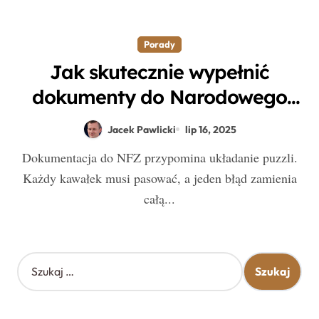
Porady
Jak skutecznie wypełnić
dokumenty do Narodowego
Funduszu Zdrowia?
Jacek Pawlicki
lip 16, 2025
Dokumentacja do NFZ przypomina układanie puzzli.
Każdy kawałek musi pasować, a jeden błąd zamienia
całą...
S
z
u
k