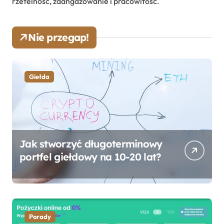
rzetelność, zaangażowanie i pracowitość.
Nie przegap!
Giełda
Jak stworzyć długoterminowy
portfel giełdowy na 10-20 lat?
Porady