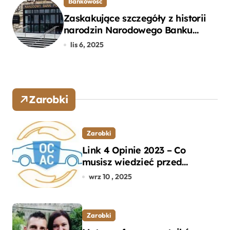
Bankowość
Zaskakujące szczegóły z historii
narodzin Narodowego Banku
Polskiego, o których mogłeś nie
lis 6, 2025
wiedzieć
Zarobki
Zarobki
Link 4 Opinie 2023 – Co
musisz wiedzieć przed
wyborem ubezpieczenia OC i
wrz 10 , 2025
AC?
Zarobki