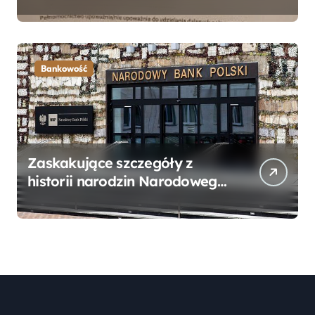
Bankowego – Praktyczny
Przewodnik
Bankowość
Zaskakujące szczegóły z
historii narodzin Narodowego
Banku Polskiego, o których
mogłeś nie wiedzieć