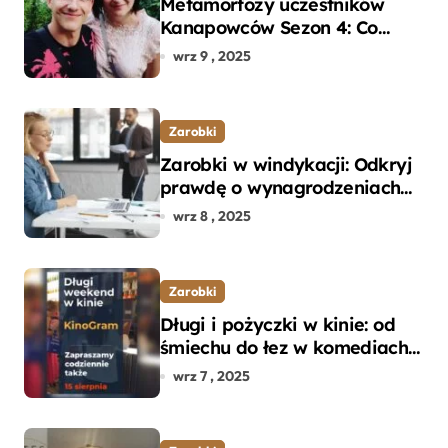
Metamorfozy uczestników
Kanapowców Sezon 4: Co
naprawdę zaskoczyło
wrz 9 , 2025
ekspertów?
Zarobki
Zarobki w windykacji: Odkryj
prawdę o wynagrodzeniach
specjalistów w branży
wrz 8 , 2025
Zarobki
Długi i pożyczki w kinie: od
śmiechu do łez w komediach i
dramatach
wrz 7 , 2025