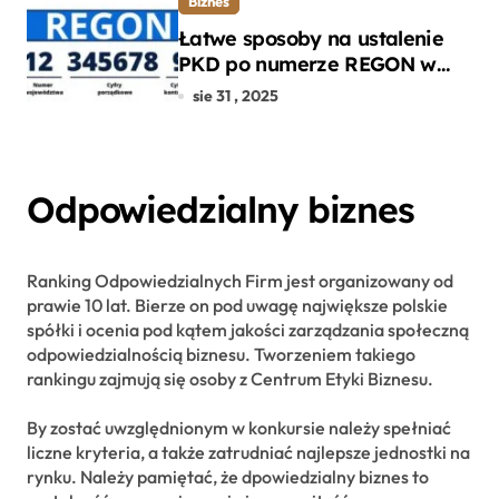
Biznes
Łatwe sposoby na ustalenie
PKD po numerze REGON w
kilku prostych krokach
sie 31 , 2025
Odpowiedzialny biznes
Ranking Odpowiedzialnych Firm jest organizowany od
prawie 10 lat. Bierze on pod uwagę największe polskie
spółki i ocenia pod kątem jakości zarządzania społeczną
odpowiedzialnością biznesu. Tworzeniem takiego
rankingu zajmują się osoby z Centrum Etyki Biznesu.
By zostać uwzględnionym w konkursie należy spełniać
liczne kryteria, a także zatrudniać najlepsze jednostki na
rynku. Należy pamiętać, że dpowiedzialny biznes to