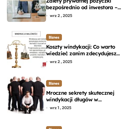
Zalety prywatnej pożyczki
bezpośrednio od inwestora –
dlaczego warto?
wrz 2 , 2025
Biznes
Koszty windykacji: Co warto
wiedzieć zanim zdecydujesz
się na odzyskanie długu?
wrz 2 , 2025
Biznes
Mroczne sekrety skutecznej
windykacji długów w
departamencie windykacji
wrz 1 , 2025
terenowej