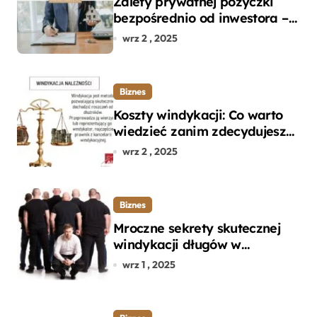
Zalety prywatnej pożyczki
bezpośrednio od inwestora –
dlaczego warto?
wrz 2 , 2025
Biznes
Koszty windykacji: Co warto
wiedzieć zanim zdecydujesz
się na odzyskanie długu?
wrz 2 , 2025
Biznes
Mroczne sekrety skutecznej
windykacji długów w
departamencie windykacji
wrz 1 , 2025
terenowej