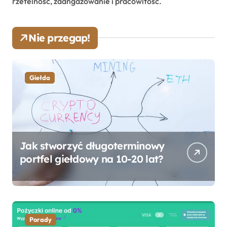
rzetelność, zaangażowanie i pracowitość.
Nie przegap!
Giełda
Jak stworzyć długoterminowy
portfel giełdowy na 10-20 lat?
Porady