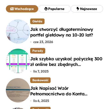
a
j
Wschodzące
Popularne
Najnowsze
:
Giełda
Jak stworzyć długoterminowy
portfel giełdowy na 10-20 lat?
cze 23, 2026
Porady
Jak szybko uzyskać pożyczkę 300
zł online bez zbędnych
formalności?
lis 7, 2025
Bankowość
Jak Napisać Wzór
Pełnomocnictwa do Konta
Bankowego – Praktyczny
lis 6, 2025
Przewodnik