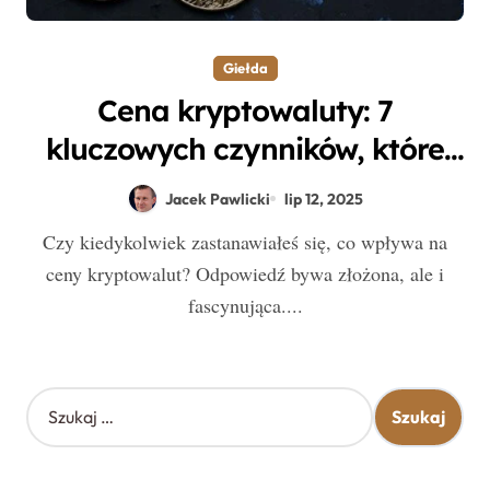
Giełda
Cena kryptowaluty: 7
kluczowych czynników, które
mają wpływ na jej wartość
Jacek Pawlicki
lip 12, 2025
Czy kiedykolwiek zastanawiałeś się, co wpływa na
ceny kryptowalut? Odpowiedź bywa złożona, ale i
fascynująca....
S
z
u
k