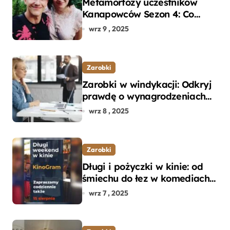
Metamorfozy uczestników
Kanapowców Sezon 4: Co
naprawdę zaskoczyło
wrz 9 , 2025
ekspertów?
Zarobki
Zarobki w windykacji: Odkryj
prawdę o wynagrodzeniach
specjalistów w branży
wrz 8 , 2025
Zarobki
Długi i pożyczki w kinie: od
śmiechu do łez w komediach i
dramatach
wrz 7 , 2025