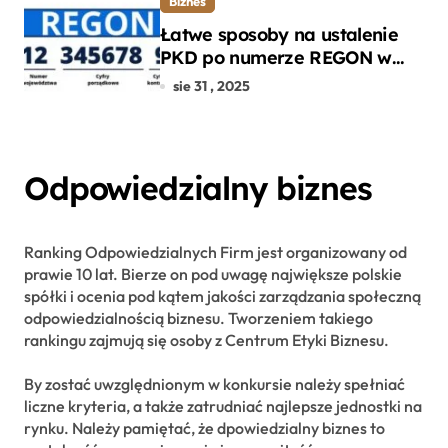
Biznes
Łatwe sposoby na ustalenie
PKD po numerze REGON w
kilku prostych krokach
sie 31 , 2025
Odpowiedzialny biznes
Ranking Odpowiedzialnych Firm jest organizowany od
prawie 10 lat. Bierze on pod uwagę największe polskie
spółki i ocenia pod kątem jakości zarządzania społeczną
odpowiedzialnością biznesu. Tworzeniem takiego
rankingu zajmują się osoby z Centrum Etyki Biznesu.
By zostać uwzględnionym w konkursie należy spełniać
liczne kryteria, a także zatrudniać najlepsze jednostki na
rynku. Należy pamiętać, że dpowiedzialny biznes to