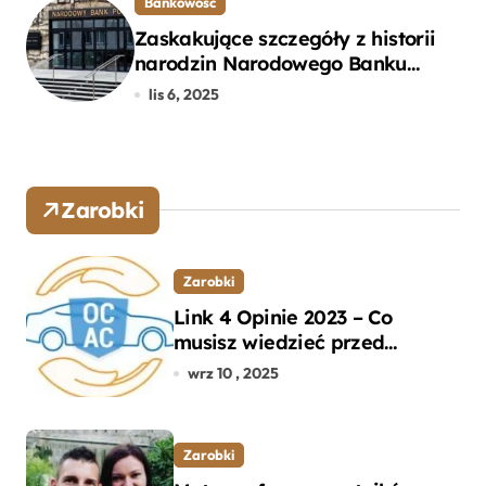
Bankowość
Zaskakujące szczegóły z historii
narodzin Narodowego Banku
Polskiego, o których mogłeś nie
lis 6, 2025
wiedzieć
Zarobki
Zarobki
Link 4 Opinie 2023 – Co
musisz wiedzieć przed
wyborem ubezpieczenia OC i
wrz 10 , 2025
AC?
Zarobki