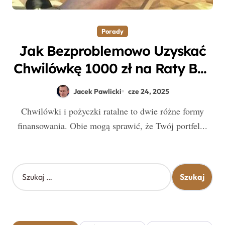
Porady
Jak Bezproblemowo Uzyskać
Chwilówkę 1000 zł na Raty Bez
BIK z Weryfikacją Online?
Jacek Pawlicki
cze 24, 2025
Chwilówki i pożyczki ratalne to dwie różne formy
finansowania. Obie mogą sprawić, że Twój portfel...
S
z
u
k
a
j