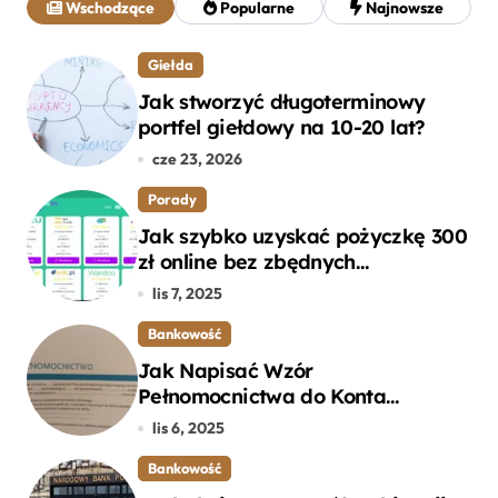
Wschodzące
Popularne
Najnowsze
:
Giełda
Jak stworzyć długoterminowy
portfel giełdowy na 10-20 lat?
cze 23, 2026
Porady
Jak szybko uzyskać pożyczkę 300
zł online bez zbędnych
formalności?
lis 7, 2025
Bankowość
Jak Napisać Wzór
Pełnomocnictwa do Konta
Bankowego – Praktyczny
lis 6, 2025
Przewodnik
Bankowość