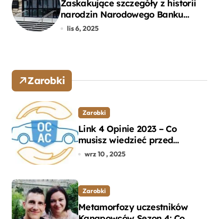
Zaskakujące szczegóły z historii
narodzin Narodowego Banku
Polskiego, o których mogłeś nie
lis 6, 2025
wiedzieć
Zarobki
Zarobki
Link 4 Opinie 2023 – Co
musisz wiedzieć przed
wyborem ubezpieczenia OC i
wrz 10 , 2025
AC?
Zarobki
Metamorfozy uczestników
Kanapowców Sezon 4: Co