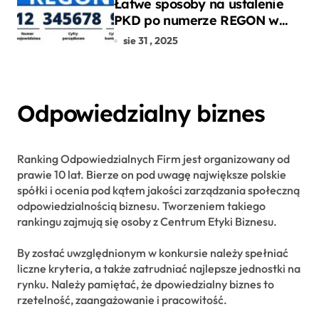
Łatwe sposoby na ustalenie
PKD po numerze REGON w
kilku prostych krokach
sie 31 , 2025
Odpowiedzialny biznes
Ranking Odpowiedzialnych Firm jest organizowany od
prawie 10 lat. Bierze on pod uwagę największe polskie
spółki i ocenia pod kątem jakości zarządzania społeczną
odpowiedzialnością biznesu. Tworzeniem takiego
rankingu zajmują się osoby z Centrum Etyki Biznesu.
By zostać uwzględnionym w konkursie należy spełniać
liczne kryteria, a także zatrudniać najlepsze jednostki na
rynku. Należy pamiętać, że dpowiedzialny biznes to
rzetelność, zaangażowanie i pracowitość.