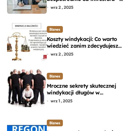
dlaczego warto?
wrz 2 , 2025
Biznes
Koszty windykacji: Co warto
wiedzieć zanim zdecydujesz
się na odzyskanie długu?
wrz 2 , 2025
Biznes
Mroczne sekrety skutecznej
windykacji długów w
departamencie windykacji
wrz 1 , 2025
terenowej
Biznes