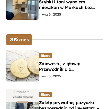
Szybki i tani wynajem
mieszkań w Markach bez
pośredników
wrz 6 , 2025
Biznes
Biznes
Zainwestuj z głową:
Przewodnik dla
początkujących w zakupie
wrz 5 , 2025
kryptowalut bez wpadek
Biznes
Zalety prywatnej pożyczki
bezpośrednio od inwestora –