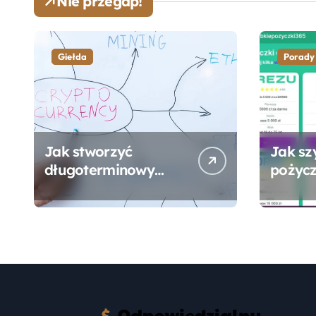
Nie przegap!
Giełda
Porady
Jak stworzyć
Jak sz
długoterminowy
pożycz
portfel giełdowy na
online
10-20 lat?
formal