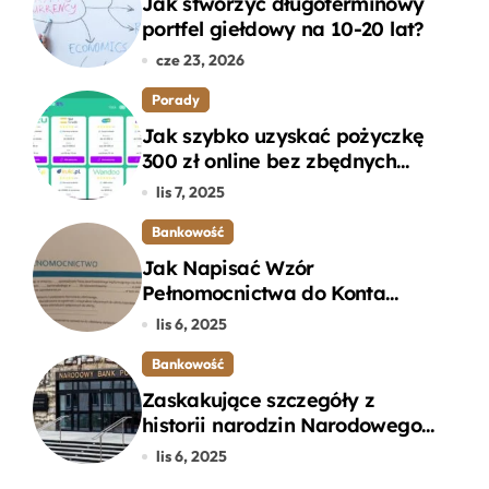
Jak stworzyć długoterminowy
portfel giełdowy na 10-20 lat?
cze 23, 2026
Porady
Jak szybko uzyskać pożyczkę
300 zł online bez zbędnych
formalności?
lis 7, 2025
Bankowość
Jak Napisać Wzór
Pełnomocnictwa do Konta
Bankowego – Praktyczny
lis 6, 2025
Przewodnik
Bankowość
Zaskakujące szczegóły z
historii narodzin Narodowego
Banku Polskiego, o których
lis 6, 2025
mogłeś nie wiedzieć