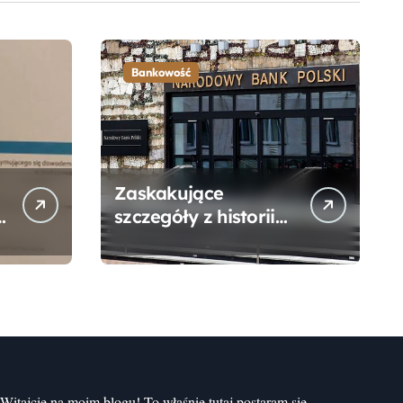
Bankowość
Zaskakujące
szczegóły z historii
narodzin
Narodowego Banku
Polskiego, o których
mogłeś nie wiedzieć
Witajcie na moim blogu! To właśnie tutaj postaram się