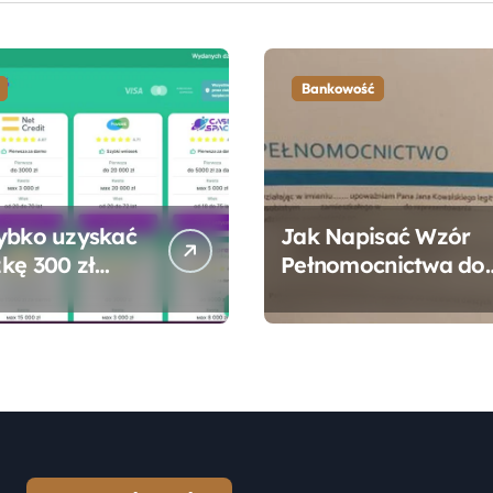
Bankowość
ybko uzyskać
Jak Napisać Wzór
kę 300 zł
Pełnomocnictwa do
 bez zbędnych
Konta Bankowego –
ności?
Praktyczny
Przewodnik