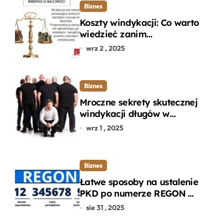
Biznes
Koszty windykacji: Co warto
wiedzieć zanim
zdecydujesz się na
wrz 2 , 2025
odzyskanie długu?
Biznes
Mroczne sekrety skutecznej
windykacji długów w
departamencie windykacji
wrz 1 , 2025
terenowej
Biznes
Łatwe sposoby na ustalenie
PKD po numerze REGON w
kilku prostych krokach
sie 31 , 2025