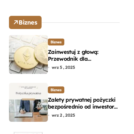
Biznes
Biznes
Zainwestuj z głową:
Przewodnik dla
początkujących w zakupie
wrz 5 , 2025
kryptowalut bez wpadek
Biznes
Zalety prywatnej pożyczki
bezpośrednio od inwestora
– dlaczego warto?
wrz 2 , 2025