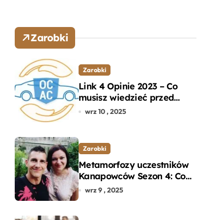
Zarobki
Zarobki
Link 4 Opinie 2023 – Co
musisz wiedzieć przed
wyborem ubezpieczenia
wrz 10 , 2025
OC i AC?
Zarobki
Metamorfozy uczestników
Kanapowców Sezon 4: Co
naprawdę zaskoczyło
wrz 9 , 2025
ekspertów?