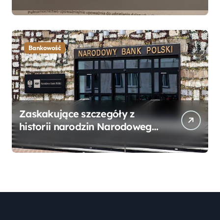
Bankowego – Praktyczny
Przewodnik
Bankowość
Zaskakujące szczegóły z
historii narodzin Narodowego
Banku Polskiego, o których
mogłeś nie wiedzieć