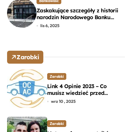
Bankowość
Zaskakujące szczegóły z historii
narodzin Narodowego Banku
Polskiego, o których mogłeś nie
lis 6, 2025
wiedzieć
Zarobki
Zarobki
Link 4 Opinie 2023 – Co
musisz wiedzieć przed
wyborem ubezpieczenia OC i
wrz 10 , 2025
AC?
Zarobki