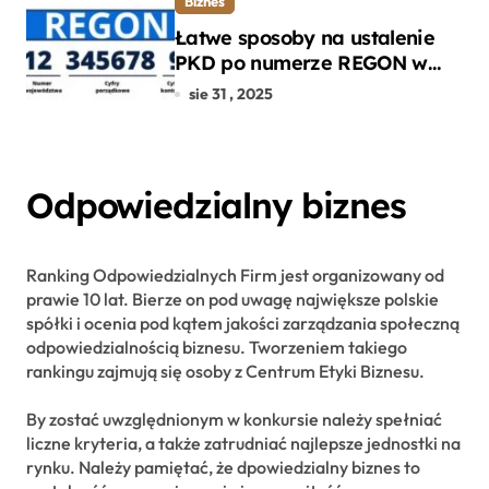
Biznes
Łatwe sposoby na ustalenie
PKD po numerze REGON w
kilku prostych krokach
sie 31 , 2025
Odpowiedzialny biznes
Ranking Odpowiedzialnych Firm jest organizowany od
prawie 10 lat. Bierze on pod uwagę największe polskie
spółki i ocenia pod kątem jakości zarządzania społeczną
odpowiedzialnością biznesu. Tworzeniem takiego
rankingu zajmują się osoby z Centrum Etyki Biznesu.
By zostać uwzględnionym w konkursie należy spełniać
liczne kryteria, a także zatrudniać najlepsze jednostki na
rynku. Należy pamiętać, że dpowiedzialny biznes to