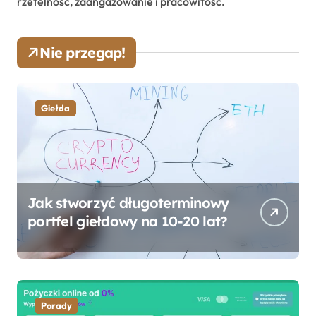
rzetelność, zaangażowanie i pracowitość.
Nie przegap!
Giełda
Jak stworzyć długoterminowy
portfel giełdowy na 10-20 lat?
Porady