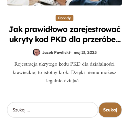
Porady
Jak prawidłowo zarejestrować
ukryty kod PKD dla przeróbek
krawieckich i uniknąć błędów?
Jacek Pawlicki
maj 21, 2025
Rejestracja ukrytego kodu PKD dla działalności
krawieckiej to istotny krok. Dzięki niemu możesz
legalnie działać...
S
z
u
k