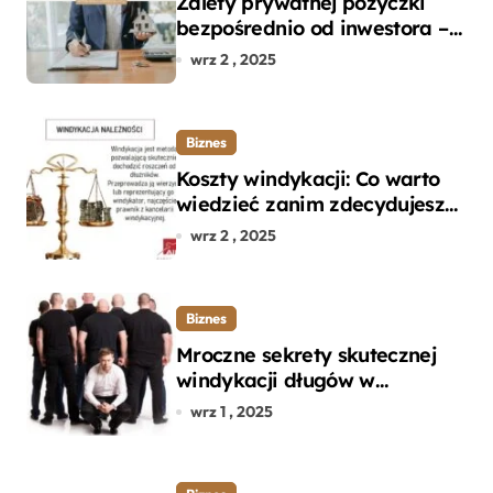
Zalety prywatnej pożyczki
bezpośrednio od inwestora –
dlaczego warto?
wrz 2 , 2025
Biznes
Koszty windykacji: Co warto
wiedzieć zanim zdecydujesz
się na odzyskanie długu?
wrz 2 , 2025
Biznes
Mroczne sekrety skutecznej
windykacji długów w
departamencie windykacji
wrz 1 , 2025
terenowej