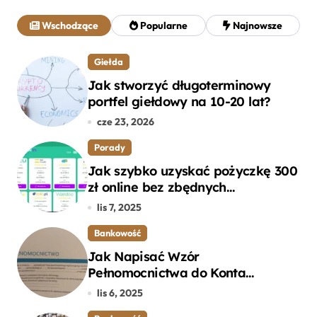
a
j
Wschodzące
Popularne
Najnowsze
:
Giełda
Jak stworzyć długoterminowy
portfel giełdowy na 10-20 lat?
cze 23, 2026
Porady
Jak szybko uzyskać pożyczkę 300
zł online bez zbędnych
formalności?
lis 7, 2025
Bankowość
Jak Napisać Wzór
Pełnomocnictwa do Konta
Bankowego – Praktyczny
lis 6, 2025
Przewodnik