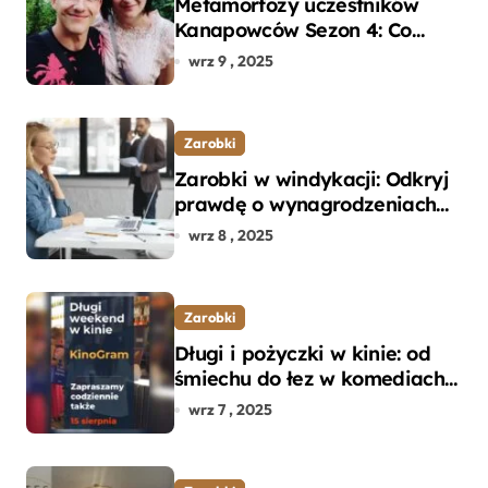
Metamorfozy uczestników
Kanapowców Sezon 4: Co
naprawdę zaskoczyło
wrz 9 , 2025
ekspertów?
Zarobki
Zarobki w windykacji: Odkryj
prawdę o wynagrodzeniach
specjalistów w branży
wrz 8 , 2025
Zarobki
Długi i pożyczki w kinie: od
śmiechu do łez w komediach i
dramatach
wrz 7 , 2025