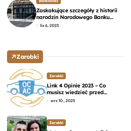
Bankowość
Zaskakujące szczegóły z historii
narodzin Narodowego Banku
Polskiego, o których mogłeś nie
lis 6, 2025
wiedzieć
Zarobki
Zarobki
Link 4 Opinie 2023 – Co
musisz wiedzieć przed
wyborem ubezpieczenia OC i
wrz 10 , 2025
AC?
Zarobki