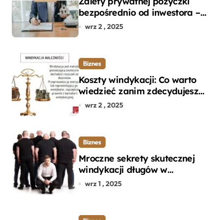
Zalety prywatnej pożyczki
bezpośrednio od inwestora –
dlaczego warto?
wrz 2 , 2025
Biznes
Koszty windykacji: Co warto
wiedzieć zanim zdecydujesz
się na odzyskanie długu?
wrz 2 , 2025
Biznes
Mroczne sekrety skutecznej
windykacji długów w
departamencie windykacji
wrz 1 , 2025
terenowej