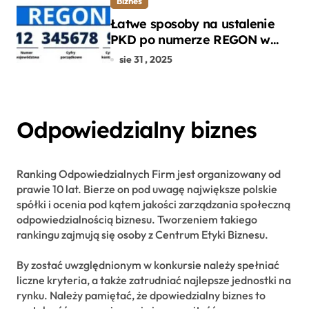
Biznes
Łatwe sposoby na ustalenie
PKD po numerze REGON w
kilku prostych krokach
sie 31 , 2025
Odpowiedzialny biznes
Ranking Odpowiedzialnych Firm jest organizowany od
prawie 10 lat. Bierze on pod uwagę największe polskie
spółki i ocenia pod kątem jakości zarządzania społeczną
odpowiedzialnością biznesu. Tworzeniem takiego
rankingu zajmują się osoby z Centrum Etyki Biznesu.
By zostać uwzględnionym w konkursie należy spełniać
liczne kryteria, a także zatrudniać najlepsze jednostki na
rynku. Należy pamiętać, że dpowiedzialny biznes to