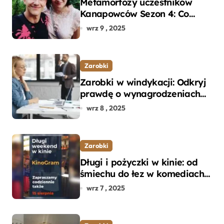
Metamorfozy uczestników
Kanapowców Sezon 4: Co
naprawdę zaskoczyło
wrz 9 , 2025
ekspertów?
Zarobki
Zarobki w windykacji: Odkryj
prawdę o wynagrodzeniach
specjalistów w branży
wrz 8 , 2025
Zarobki
Długi i pożyczki w kinie: od
śmiechu do łez w komediach i
dramatach
wrz 7 , 2025