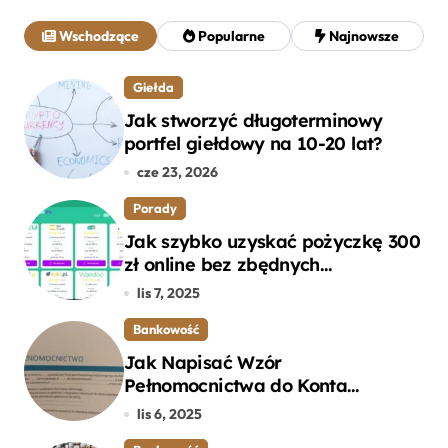
a
j
Wschodzące
Popularne
Najnowsze
:
Giełda
Jak stworzyć długoterminowy
portfel giełdowy na 10-20 lat?
cze 23, 2026
Porady
Jak szybko uzyskać pożyczkę 300
zł online bez zbędnych
formalności?
lis 7, 2025
Bankowość
Jak Napisać Wzór
Pełnomocnictwa do Konta
Bankowego – Praktyczny
lis 6, 2025
Przewodnik