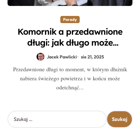
Porady
Komornik a przedawnione
długi: jak długo może
kontynuować ściąganie rat?
Jacek Pawlicki
sie 21, 2025
Przedawnione długi to moment, w którym dłużnik
nabiera świeżego powietrza i w końcu może
odetchnąć...
S
z
u
k