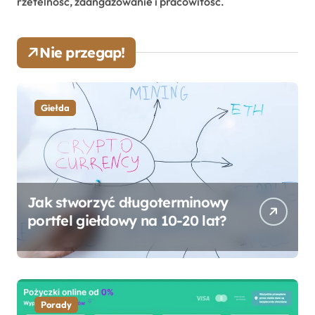
rzetelność, zaangażowanie i pracowitość.
Nie przegap!
Giełda
Jak stworzyć długoterminowy
portfel giełdowy na 10-20 lat?
Porady