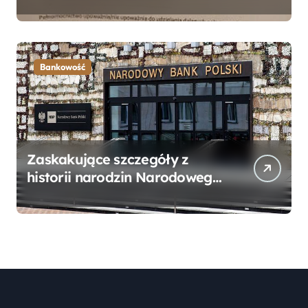
Bankowego – Praktyczny
Przewodnik
Bankowość
Zaskakujące szczegóły z
historii narodzin Narodowego
Banku Polskiego, o których
mogłeś nie wiedzieć