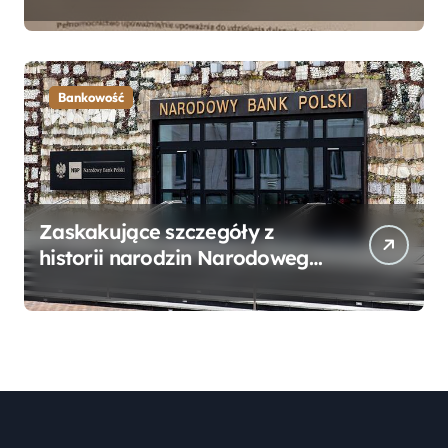
Bankowego – Praktyczny
Przewodnik
Bankowość
Zaskakujące szczegóły z
historii narodzin Narodowego
Banku Polskiego, o których
mogłeś nie wiedzieć