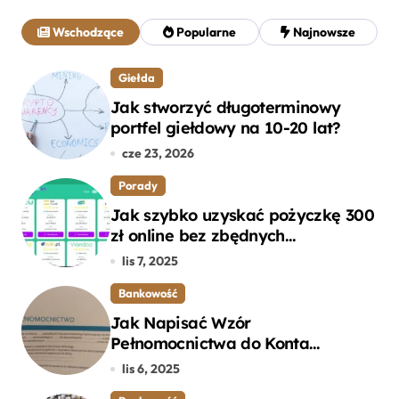
a
j
Wschodzące
Popularne
Najnowsze
:
Giełda
Jak stworzyć długoterminowy
portfel giełdowy na 10-20 lat?
cze 23, 2026
Porady
Jak szybko uzyskać pożyczkę 300
zł online bez zbędnych
formalności?
lis 7, 2025
Bankowość
Jak Napisać Wzór
Pełnomocnictwa do Konta
Bankowego – Praktyczny
lis 6, 2025
Przewodnik