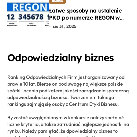
Biznes
Łatwe sposoby na ustalenie
PKD po numerze REGON w
kilku prostych krokach
sie 31 , 2025
Odpowiedzialny biznes
Ranking Odpowiedzialnych Firm jest organizowany od
prawie 10 lat. Bierze on pod uwagę największe polskie
spółki i ocenia pod kątem jakości zarządzania społeczną
odpowiedzialnością biznesu. Tworzeniem takiego
rankingu zajmują się osoby z Centrum Etyki Biznesu.
By zostać uwzględnionym w konkursie należy spełniać
liczne kryteria, a także zatrudniać najlepsze jednostki na
rynku. Należy pamiętać, że dpowiedzialny biznes to