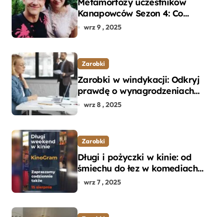
Metamorfozy uczestników
Kanapowców Sezon 4: Co
naprawdę zaskoczyło
wrz 9 , 2025
ekspertów?
Zarobki
Zarobki w windykacji: Odkryj
prawdę o wynagrodzeniach
specjalistów w branży
wrz 8 , 2025
Zarobki
Długi i pożyczki w kinie: od
śmiechu do łez w komediach i
dramatach
wrz 7 , 2025