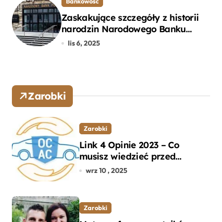
Bankowość
Zaskakujące szczegóły z historii
narodzin Narodowego Banku
Polskiego, o których mogłeś nie
lis 6, 2025
wiedzieć
Zarobki
Zarobki
Link 4 Opinie 2023 – Co
musisz wiedzieć przed
wyborem ubezpieczenia OC i
wrz 10 , 2025
AC?
Zarobki