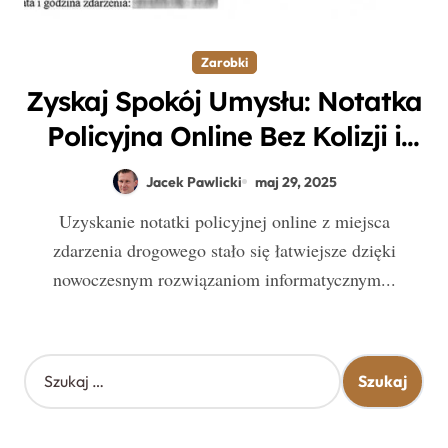
Zarobki
Zyskaj Spokój Umysłu: Notatka
Policyjna Online Bez Kolizji i
Dodatkowych Opłat Po
Jacek Pawlicki
maj 29, 2025
Wypadku Drogowym
Uzyskanie notatki policyjnej online z miejsca
zdarzenia drogowego stało się łatwiejsze dzięki
nowoczesnym rozwiązaniom informatycznym...
S
z
u
k