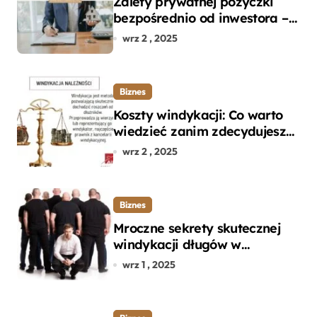
Zalety prywatnej pożyczki
bezpośrednio od inwestora –
dlaczego warto?
wrz 2 , 2025
Biznes
Koszty windykacji: Co warto
wiedzieć zanim zdecydujesz
się na odzyskanie długu?
wrz 2 , 2025
Biznes
Mroczne sekrety skutecznej
windykacji długów w
departamencie windykacji
wrz 1 , 2025
terenowej