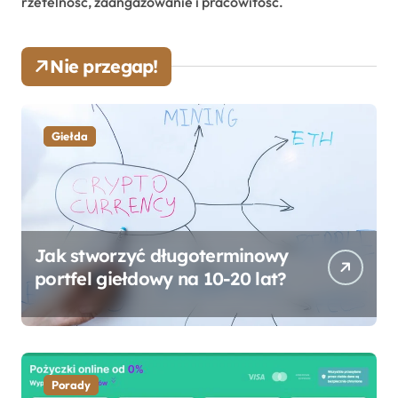
rzetelność, zaangażowanie i pracowitość.
Nie przegap!
Giełda
Jak stworzyć długoterminowy
portfel giełdowy na 10-20 lat?
Porady