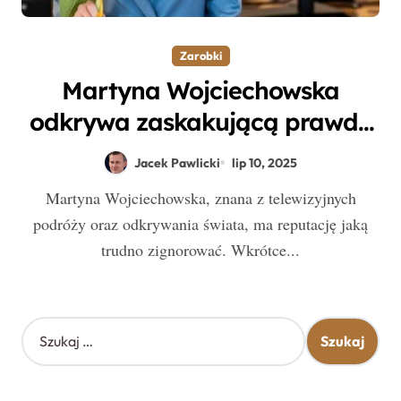
Zarobki
Martyna Wojciechowska
odkrywa zaskakującą prawdę
o zarobkach w NBP
Jacek Pawlicki
lip 10, 2025
Martyna Wojciechowska, znana z telewizyjnych
podróży oraz odkrywania świata, ma reputację jaką
trudno zignorować. Wkrótce...
S
z
u
k