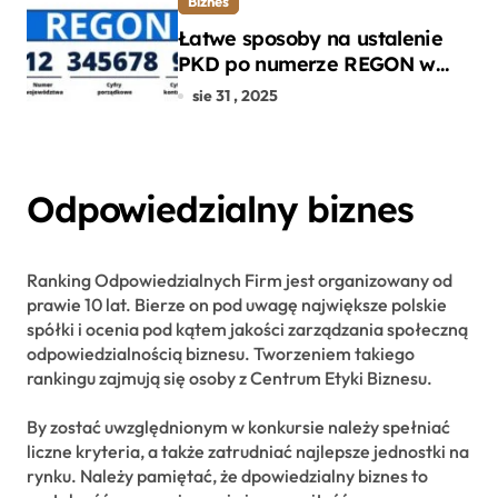
Biznes
Łatwe sposoby na ustalenie
PKD po numerze REGON w
kilku prostych krokach
sie 31 , 2025
Odpowiedzialny biznes
Ranking Odpowiedzialnych Firm jest organizowany od
prawie 10 lat. Bierze on pod uwagę największe polskie
spółki i ocenia pod kątem jakości zarządzania społeczną
odpowiedzialnością biznesu. Tworzeniem takiego
rankingu zajmują się osoby z Centrum Etyki Biznesu.
By zostać uwzględnionym w konkursie należy spełniać
liczne kryteria, a także zatrudniać najlepsze jednostki na
rynku. Należy pamiętać, że dpowiedzialny biznes to