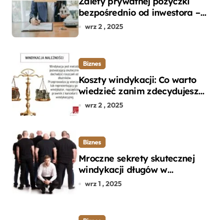
Zalety prywatnej pożyczki
bezpośrednio od inwestora –
dlaczego warto?
wrz 2 , 2025
Biznes
Koszty windykacji: Co warto
wiedzieć zanim zdecydujesz
się na odzyskanie długu?
wrz 2 , 2025
Biznes
Mroczne sekrety skutecznej
windykacji długów w
departamencie windykacji
wrz 1 , 2025
terenowej