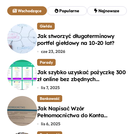
a
j
Wschodzące
Popularne
Najnowsze
:
Giełda
Jak stworzyć długoterminowy
portfel giełdowy na 10-20 lat?
cze 23, 2026
Porady
Jak szybko uzyskać pożyczkę 300
zł online bez zbędnych
formalności?
lis 7, 2025
Bankowość
Jak Napisać Wzór
Pełnomocnictwa do Konta
Bankowego – Praktyczny
lis 6, 2025
Przewodnik