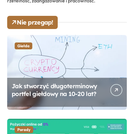
rzetelność, zaangażowanie i pracowitość.
Nie przegap!
Giełda
Jak stworzyć długoterminowy
portfel giełdowy na 10-20 lat?
Porady