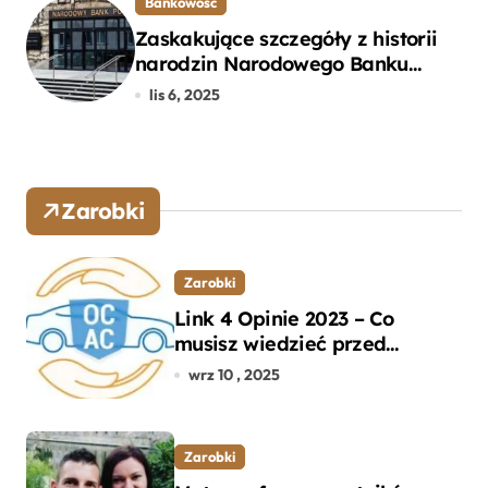
Bankowość
Zaskakujące szczegóły z historii
narodzin Narodowego Banku
Polskiego, o których mogłeś nie
lis 6, 2025
wiedzieć
Zarobki
Zarobki
Link 4 Opinie 2023 – Co
musisz wiedzieć przed
wyborem ubezpieczenia OC i
wrz 10 , 2025
AC?
Zarobki