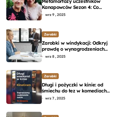
Metamorfozy uczestników
Kanapowców Sezon 4: Co
naprawdę zaskoczyło
wrz 9 , 2025
ekspertów?
Zarobki
Zarobki w windykacji: Odkryj
prawdę o wynagrodzeniach
specjalistów w branży
wrz 8 , 2025
Zarobki
Długi i pożyczki w kinie: od
śmiechu do łez w komediach i
dramatach
wrz 7 , 2025