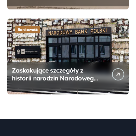
Bankowego – Praktyczny
Przewodnik
Bankowość
Zaskakujące szczegóły z
historii narodzin Narodowego
Banku Polskiego, o których
mogłeś nie wiedzieć