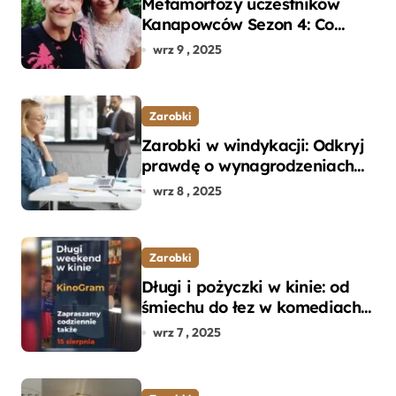
Metamorfozy uczestników
Kanapowców Sezon 4: Co
naprawdę zaskoczyło
wrz 9 , 2025
ekspertów?
Zarobki
Zarobki w windykacji: Odkryj
prawdę o wynagrodzeniach
specjalistów w branży
wrz 8 , 2025
Zarobki
Długi i pożyczki w kinie: od
śmiechu do łez w komediach i
dramatach
wrz 7 , 2025