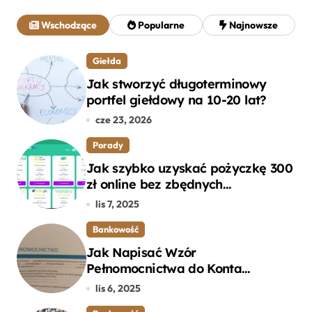
a
j
Wschodzące
Popularne
Najnowsze
:
Giełda
Jak stworzyć długoterminowy
portfel giełdowy na 10-20 lat?
cze 23, 2026
Porady
Jak szybko uzyskać pożyczkę 300
zł online bez zbędnych
formalności?
lis 7, 2025
Bankowość
Jak Napisać Wzór
Pełnomocnictwa do Konta
Bankowego – Praktyczny
lis 6, 2025
Przewodnik