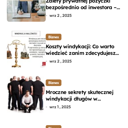
Zalety prywatnej pożyczki
bezpośrednio od inwestora –
dlaczego warto?
wrz 2 , 2025
Biznes
Koszty windykacji: Co warto
wiedzieć zanim zdecydujesz
się na odzyskanie długu?
wrz 2 , 2025
Biznes
Mroczne sekrety skutecznej
windykacji długów w
departamencie windykacji
wrz 1 , 2025
terenowej