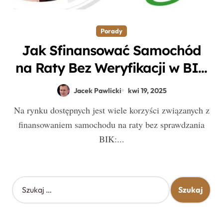
Porady
Jak Sfinansować Samochód
na Raty Bez Weryfikacji w BIK
i KRD? Przegląd Możliwości
Jacek Pawlicki
kwi 19, 2025
Auto Finansowania
Na rynku dostępnych jest wiele korzyści związanych z
finansowaniem samochodu na raty bez sprawdzania
BIK:...
S
z
u
k