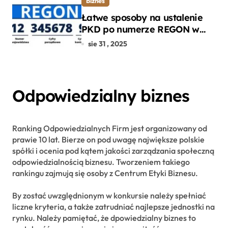
Biznes
Łatwe sposoby na ustalenie
PKD po numerze REGON w
kilku prostych krokach
sie 31 , 2025
Odpowiedzialny biznes
Ranking Odpowiedzialnych Firm jest organizowany od
prawie 10 lat. Bierze on pod uwagę największe polskie
spółki i ocenia pod kątem jakości zarządzania społeczną
odpowiedzialnością biznesu. Tworzeniem takiego
rankingu zajmują się osoby z Centrum Etyki Biznesu.
By zostać uwzględnionym w konkursie należy spełniać
liczne kryteria, a także zatrudniać najlepsze jednostki na
rynku. Należy pamiętać, że dpowiedzialny biznes to