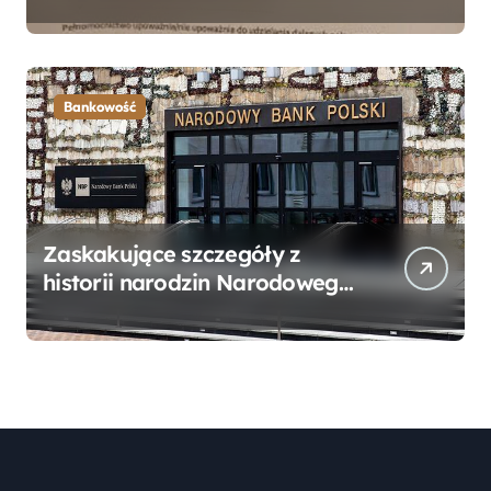
Bankowego – Praktyczny
Przewodnik
Bankowość
Zaskakujące szczegóły z
historii narodzin Narodowego
Banku Polskiego, o których
mogłeś nie wiedzieć