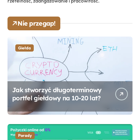
rzetelność, zaangażowanie i pracowitość.
Nie przegap!
Giełda
Jak stworzyć długoterminowy
portfel giełdowy na 10-20 lat?
Porady