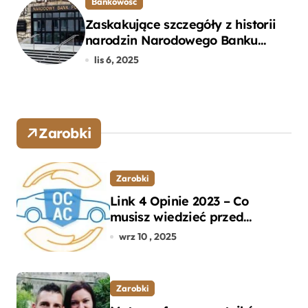
Bankowość
Zaskakujące szczegóły z historii
narodzin Narodowego Banku
Polskiego, o których mogłeś nie
lis 6, 2025
wiedzieć
Zarobki
Zarobki
Link 4 Opinie 2023 – Co
musisz wiedzieć przed
wyborem ubezpieczenia OC i
wrz 10 , 2025
AC?
Zarobki