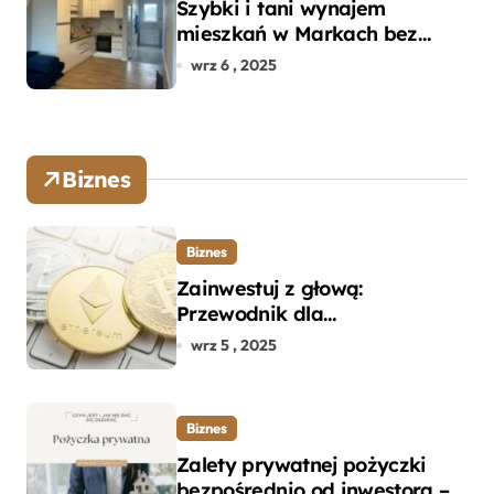
Szybki i tani wynajem
mieszkań w Markach bez
pośredników
wrz 6 , 2025
Biznes
Biznes
Zainwestuj z głową:
Przewodnik dla
początkujących w zakupie
wrz 5 , 2025
kryptowalut bez wpadek
Biznes
Zalety prywatnej pożyczki
bezpośrednio od inwestora –