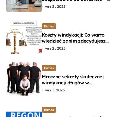
dlaczego warto?
wrz 2 , 2025
Biznes
Koszty windykacji: Co warto
wiedzieć zanim zdecydujesz
się na odzyskanie długu?
wrz 2 , 2025
Biznes
Mroczne sekrety skutecznej
windykacji długów w
departamencie windykacji
wrz 1 , 2025
terenowej
Biznes