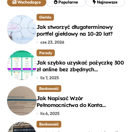
Wschodzące
Popularne
Najnowsze
:
Giełda
Jak stworzyć długoterminowy
portfel giełdowy na 10-20 lat?
cze 23, 2026
Porady
Jak szybko uzyskać pożyczkę 300
zł online bez zbędnych
formalności?
lis 7, 2025
Bankowość
Jak Napisać Wzór
Pełnomocnictwa do Konta
Bankowego – Praktyczny
lis 6, 2025
Przewodnik
Bankowość