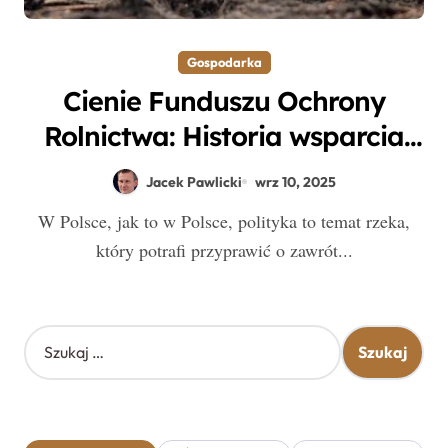
Gospodarka
Cienie Funduszu Ochrony
Rolnictwa: Historia wsparcia
polskich rolników, której nie
Jacek Pawlicki
wrz 10, 2025
znacie
W Polsce, jak to w Polsce, polityka to temat rzeka,
który potrafi przyprawić o zawrót...
S
z
u
k
a
j