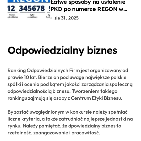
Łatwe sposoby na ustalenie
PKD po numerze REGON w
kilku prostych krokach
sie 31 , 2025
Odpowiedzialny biznes
Ranking Odpowiedzialnych Firm jest organizowany od
prawie 10 lat. Bierze on pod uwagę największe polskie
spółki i ocenia pod kątem jakości zarządzania społeczną
odpowiedzialnością biznesu. Tworzeniem takiego
rankingu zajmują się osoby z Centrum Etyki Biznesu.
By zostać uwzględnionym w konkursie należy spełniać
liczne kryteria, a także zatrudniać najlepsze jednostki na
rynku. Należy pamiętać, że dpowiedzialny biznes to
rzetelność, zaangażowanie i pracowitość.