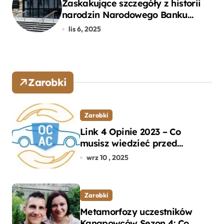
Zaskakujące szczegóły z historii
narodzin Narodowego Banku
Polskiego, o których mogłeś nie
lis 6, 2025
wiedzieć
Zarobki
Zarobki
Link 4 Opinie 2023 – Co
musisz wiedzieć przed
wyborem ubezpieczenia OC i
wrz 10 , 2025
AC?
Zarobki
Metamorfozy uczestników
Kanapowców Sezon 4: Co