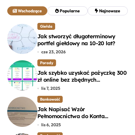
a
j
Wschodzące
Popularne
Najnowsze
:
Giełda
Jak stworzyć długoterminowy
portfel giełdowy na 10-20 lat?
cze 23, 2026
Porady
Jak szybko uzyskać pożyczkę 300
zł online bez zbędnych
formalności?
lis 7, 2025
Bankowość
Jak Napisać Wzór
Pełnomocnictwa do Konta
Bankowego – Praktyczny
lis 6, 2025
Przewodnik