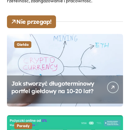
rzetelność, zaangażowanie i pracowitość.
Nie przegap!
Giełda
Jak stworzyć długoterminowy
portfel giełdowy na 10-20 lat?
Porady