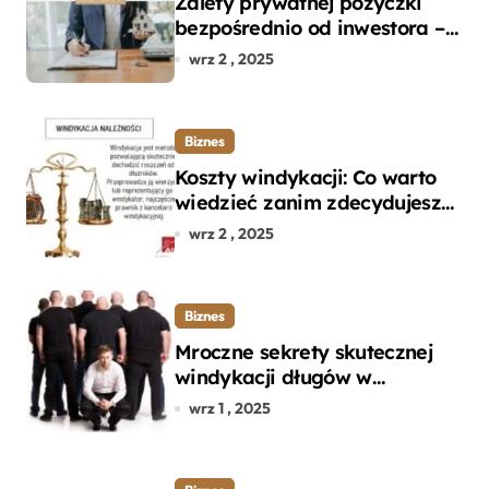
Zalety prywatnej pożyczki
bezpośrednio od inwestora –
dlaczego warto?
wrz 2 , 2025
Biznes
Koszty windykacji: Co warto
wiedzieć zanim zdecydujesz
się na odzyskanie długu?
wrz 2 , 2025
Biznes
Mroczne sekrety skutecznej
windykacji długów w
departamencie windykacji
wrz 1 , 2025
terenowej