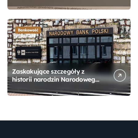
Bankowego – Praktyczny
Przewodnik
Bankowość
Zaskakujące szczegóły z
historii narodzin Narodowego
Banku Polskiego, o których
mogłeś nie wiedzieć