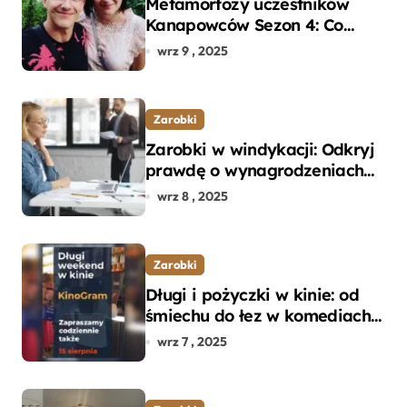
Metamorfozy uczestników
Kanapowców Sezon 4: Co
naprawdę zaskoczyło
wrz 9 , 2025
ekspertów?
Zarobki
Zarobki w windykacji: Odkryj
prawdę o wynagrodzeniach
specjalistów w branży
wrz 8 , 2025
Zarobki
Długi i pożyczki w kinie: od
śmiechu do łez w komediach i
dramatach
wrz 7 , 2025