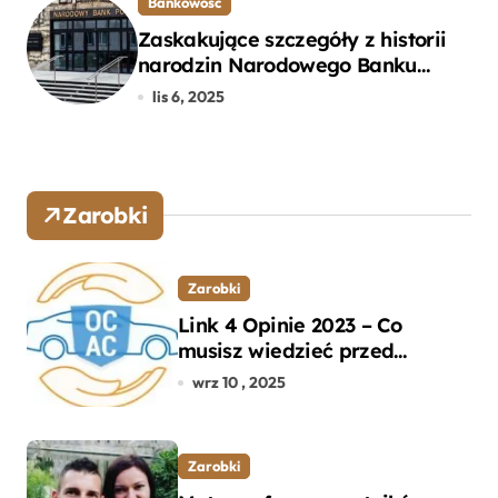
Bankowość
Zaskakujące szczegóły z historii
narodzin Narodowego Banku
Polskiego, o których mogłeś nie
lis 6, 2025
wiedzieć
Zarobki
Zarobki
Link 4 Opinie 2023 – Co
musisz wiedzieć przed
wyborem ubezpieczenia OC i
wrz 10 , 2025
AC?
Zarobki