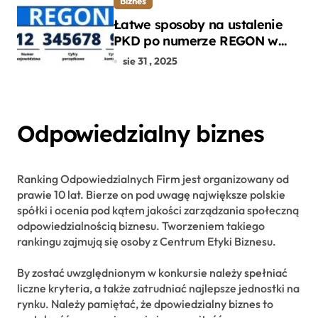
Biznes
Łatwe sposoby na ustalenie
PKD po numerze REGON w
kilku prostych krokach
sie 31 , 2025
Odpowiedzialny biznes
Ranking Odpowiedzialnych Firm jest organizowany od
prawie 10 lat. Bierze on pod uwagę największe polskie
spółki i ocenia pod kątem jakości zarządzania społeczną
odpowiedzialnością biznesu. Tworzeniem takiego
rankingu zajmują się osoby z Centrum Etyki Biznesu.
By zostać uwzględnionym w konkursie należy spełniać
liczne kryteria, a także zatrudniać najlepsze jednostki na
rynku. Należy pamiętać, że dpowiedzialny biznes to