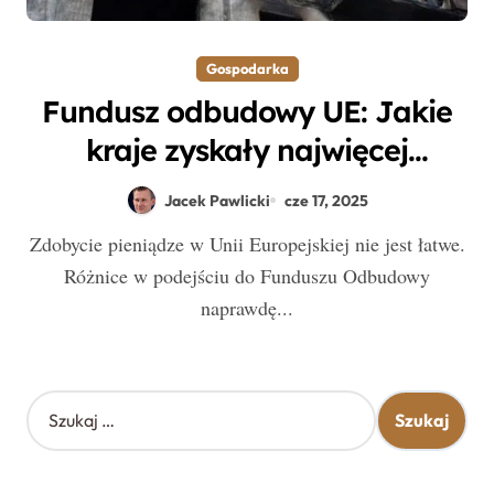
Gospodarka
Fundusz odbudowy UE: Jakie
kraje zyskały najwięcej
wsparcia finansowego?
Jacek Pawlicki
cze 17, 2025
Zdobycie pieniądze w Unii Europejskiej nie jest łatwe.
Różnice w podejściu do Funduszu Odbudowy
naprawdę...
S
z
u
k