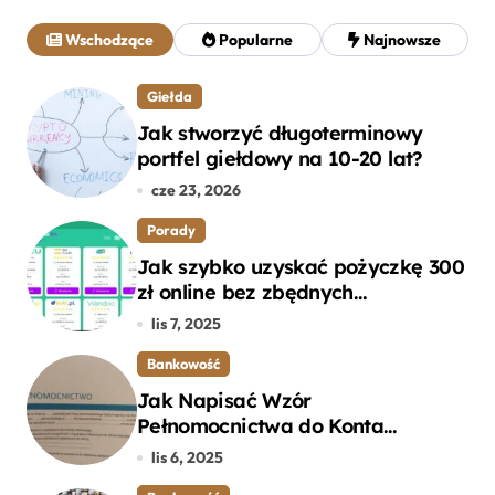
a
j
Wschodzące
Popularne
Najnowsze
:
Giełda
Jak stworzyć długoterminowy
portfel giełdowy na 10-20 lat?
cze 23, 2026
Porady
Jak szybko uzyskać pożyczkę 300
zł online bez zbędnych
formalności?
lis 7, 2025
Bankowość
Jak Napisać Wzór
Pełnomocnictwa do Konta
Bankowego – Praktyczny
lis 6, 2025
Przewodnik