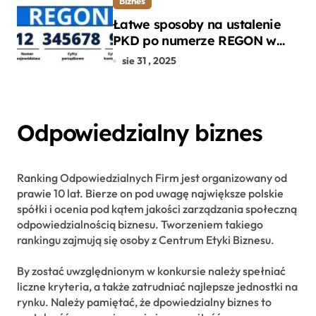
Biznes
Łatwe sposoby na ustalenie
PKD po numerze REGON w
kilku prostych krokach
sie 31 , 2025
Odpowiedzialny biznes
Ranking Odpowiedzialnych Firm jest organizowany od
prawie 10 lat. Bierze on pod uwagę największe polskie
spółki i ocenia pod kątem jakości zarządzania społeczną
odpowiedzialnością biznesu. Tworzeniem takiego
rankingu zajmują się osoby z Centrum Etyki Biznesu.
By zostać uwzględnionym w konkursie należy spełniać
liczne kryteria, a także zatrudniać najlepsze jednostki na
rynku. Należy pamiętać, że dpowiedzialny biznes to