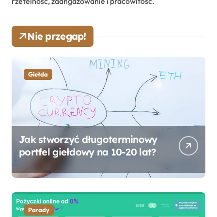
rzetelność, zaangażowanie i pracowitość.
Nie przegap!
Giełda
Jak stworzyć długoterminowy
portfel giełdowy na 10-20 lat?
Porady