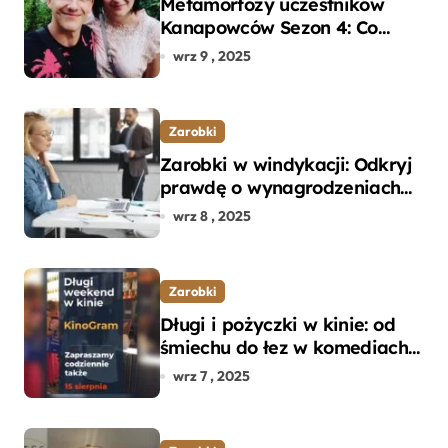
Metamorfozy uczestników
Kanapowców Sezon 4: Co
naprawdę zaskoczyło
wrz 9 , 2025
ekspertów?
Zarobki
Zarobki w windykacji: Odkryj
prawdę o wynagrodzeniach
specjalistów w branży
wrz 8 , 2025
Zarobki
Długi i pożyczki w kinie: od
śmiechu do łez w komediach i
dramatach
wrz 7 , 2025