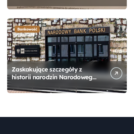
Bankowego – Praktyczny
Przewodnik
Bankowość
Zaskakujące szczegóły z
historii narodzin Narodowego
Banku Polskiego, o których
mogłeś nie wiedzieć