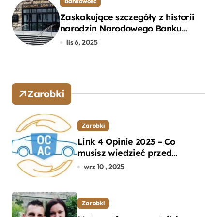
Bankowość
Zaskakujące szczegóły z historii
narodzin Narodowego Banku
Polskiego, o których mogłeś nie
lis 6, 2025
wiedzieć
Zarobki
Zarobki
Link 4 Opinie 2023 – Co
musisz wiedzieć przed
wyborem ubezpieczenia OC i
wrz 10 , 2025
AC?
Zarobki