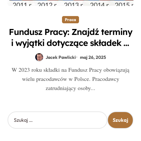
Praca
Fundusz Pracy: Znajdź terminy
i wyjątki dotyczące składek w
2023 roku
Jacek Pawlicki
maj 26, 2025
W 2023 roku składki na Fundusz Pracy obowiązują
wielu pracodawców w Polsce. Pracodawcy
zatrudniający osoby...
S
z
u
k