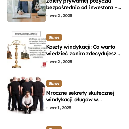
Zalety prywatnej pożyczki
bezpośrednio od inwestora –
dlaczego warto?
wrz 2 , 2025
Biznes
Koszty windykacji: Co warto
wiedzieć zanim zdecydujesz
się na odzyskanie długu?
wrz 2 , 2025
Biznes
Mroczne sekrety skutecznej
windykacji długów w
departamencie windykacji
wrz 1 , 2025
terenowej