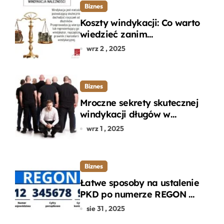
Biznes
Koszty windykacji: Co warto
wiedzieć zanim
zdecydujesz się na
wrz 2 , 2025
odzyskanie długu?
Biznes
Mroczne sekrety skutecznej
windykacji długów w
departamencie windykacji
wrz 1 , 2025
terenowej
Biznes
Łatwe sposoby na ustalenie
PKD po numerze REGON w
kilku prostych krokach
sie 31 , 2025