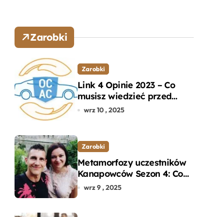
Zarobki
Zarobki
Link 4 Opinie 2023 – Co
musisz wiedzieć przed
wyborem ubezpieczenia
wrz 10 , 2025
OC i AC?
Zarobki
Metamorfozy uczestników
Kanapowców Sezon 4: Co
naprawdę zaskoczyło
wrz 9 , 2025
ekspertów?