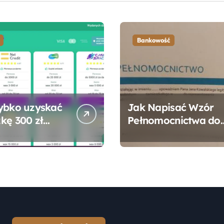
Bankowość
ybko uzyskać
Jak Napisać Wzór
kę 300 zł
Pełnomocnictwa do
 bez zbędnych
Konta Bankowego –
ności?
Praktyczny
Przewodnik