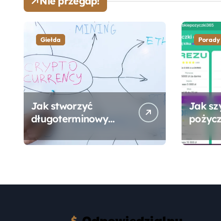
Nie przegap!
Giełda
Porady
Jak stworzyć
Jak sz
długoterminowy
pożycz
portfel giełdowy na
online
10-20 lat?
formal