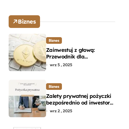
Biznes
Biznes
Zainwestuj z głową:
Przewodnik dla
początkujących w zakupie
wrz 5 , 2025
kryptowalut bez wpadek
Biznes
Zalety prywatnej pożyczki
bezpośrednio od inwestora
– dlaczego warto?
wrz 2 , 2025