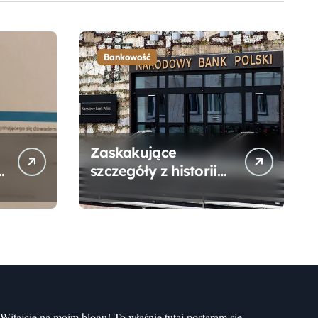
Bankowość
Zaskakujące
szczegóły z historii
narodzin
Narodowego Banku
Polskiego, o których
mogłeś nie wiedzieć
Witajcie na moim blogu! To właśnie tutaj postaram się