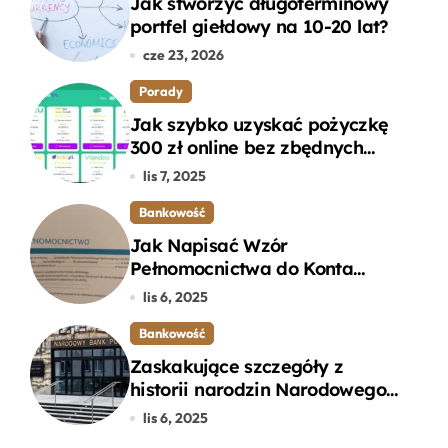
Jak stworzyć długoterminowy
portfel giełdowy na 10-20 lat?
cze 23, 2026
Porady
Jak szybko uzyskać pożyczkę
300 zł online bez zbędnych
formalności?
lis 7, 2025
Bankowość
Jak Napisać Wzór
Pełnomocnictwa do Konta
Bankowego – Praktyczny
lis 6, 2025
Przewodnik
Bankowość
Zaskakujące szczegóły z
historii narodzin Narodowego
Banku Polskiego, o których
lis 6, 2025
mogłeś nie wiedzieć