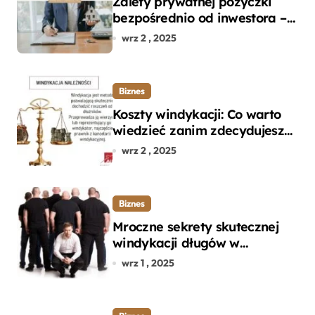
Zalety prywatnej pożyczki
bezpośrednio od inwestora –
dlaczego warto?
wrz 2 , 2025
Biznes
Koszty windykacji: Co warto
wiedzieć zanim zdecydujesz
się na odzyskanie długu?
wrz 2 , 2025
Biznes
Mroczne sekrety skutecznej
windykacji długów w
departamencie windykacji
wrz 1 , 2025
terenowej