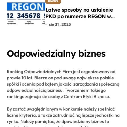
Biznes
Łatwe sposoby na ustalenie
PKD po numerze REGON w
kilku prostych krokach
sie 31 , 2025
Odpowiedzialny biznes
Ranking Odpowiedzialnych Firm jest organizowany od
prawie 10 lat. Bierze on pod uwagę największe polskie
spółki i ocenia pod kątem jakości zarządzania społeczną
odpowiedzialnością biznesu. Tworzeniem takiego
rankingu zajmują się osoby z Centrum Etyki Biznesu.
By zostać uwzględnionym w konkursie należy spełniać
liczne kryteria, a także zatrudniać najlepsze jednostki na
rynku. Należy pamiętać, że dpowiedzialny biznes to