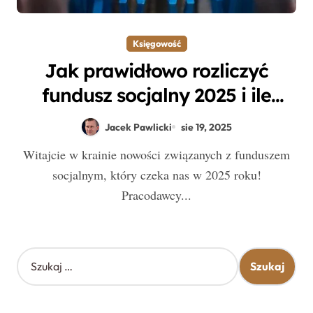
Księgowość
Jak prawidłowo rozliczyć
fundusz socjalny 2025 i ile
wynosi?
Jacek Pawlicki
sie 19, 2025
Witajcie w krainie nowości związanych z funduszem
socjalnym, który czeka nas w 2025 roku!
Pracodawcy...
S
z
u
k