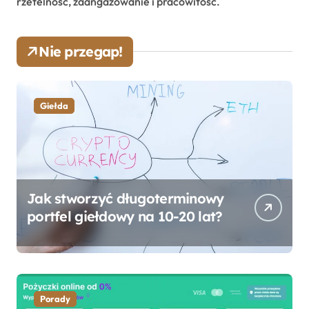
rzetelność, zaangażowanie i pracowitość.
Nie przegap!
Giełda
Jak stworzyć długoterminowy
portfel giełdowy na 10-20 lat?
Porady