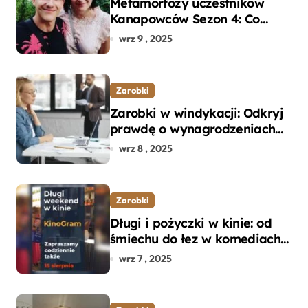
Metamorfozy uczestników
Kanapowców Sezon 4: Co
naprawdę zaskoczyło
wrz 9 , 2025
ekspertów?
Zarobki
Zarobki w windykacji: Odkryj
prawdę o wynagrodzeniach
specjalistów w branży
wrz 8 , 2025
Zarobki
Długi i pożyczki w kinie: od
śmiechu do łez w komediach i
dramatach
wrz 7 , 2025