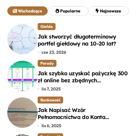
a
j
Wschodzące
Popularne
Najnowsze
:
Giełda
Jak stworzyć długoterminowy
portfel giełdowy na 10-20 lat?
cze 23, 2026
Porady
Jak szybko uzyskać pożyczkę 300
zł online bez zbędnych
formalności?
lis 7, 2025
Bankowość
Jak Napisać Wzór
Pełnomocnictwa do Konta
Bankowego – Praktyczny
lis 6, 2025
Przewodnik