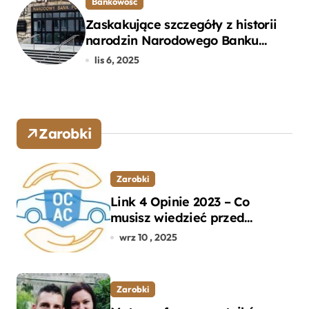
Bankowość
Zaskakujące szczegóły z historii
narodzin Narodowego Banku
Polskiego, o których mogłeś nie
lis 6, 2025
wiedzieć
Zarobki
Zarobki
Link 4 Opinie 2023 – Co
musisz wiedzieć przed
wyborem ubezpieczenia OC i
wrz 10 , 2025
AC?
Zarobki