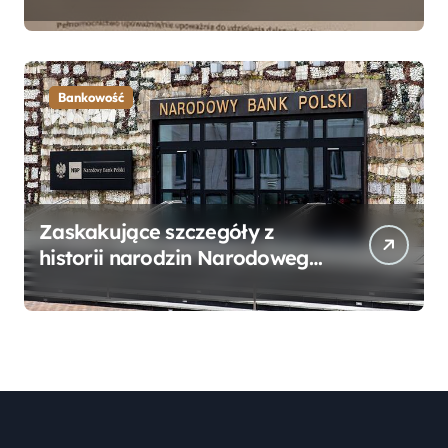
Bankowego – Praktyczny
Przewodnik
Bankowość
Zaskakujące szczegóły z
historii narodzin Narodowego
Banku Polskiego, o których
mogłeś nie wiedzieć