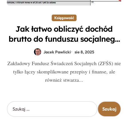
Księgowość
Jak łatwo obliczyć dochód
brutto do funduszu socjalnego
– przewodnik krok po kroku
Jacek Pawlicki
sie 8, 2025
Zakładowy Fundusz Świadczeń Socjalnych (ZFŚS) nie
tylko łączy skomplikowane przepisy i finanse, ale
również stwarza...
S
z
u
k