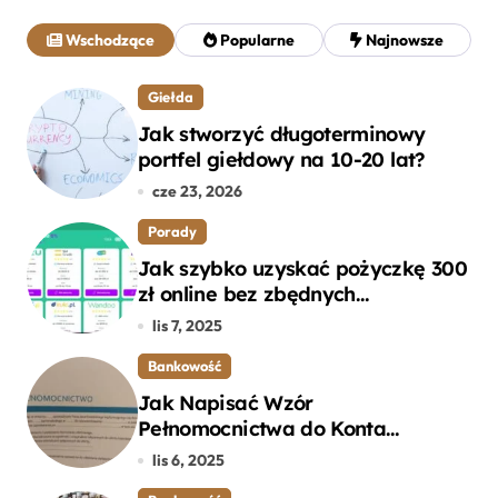
a
j
Wschodzące
Popularne
Najnowsze
:
Giełda
Jak stworzyć długoterminowy
portfel giełdowy na 10-20 lat?
cze 23, 2026
Porady
Jak szybko uzyskać pożyczkę 300
zł online bez zbędnych
formalności?
lis 7, 2025
Bankowość
Jak Napisać Wzór
Pełnomocnictwa do Konta
Bankowego – Praktyczny
lis 6, 2025
Przewodnik