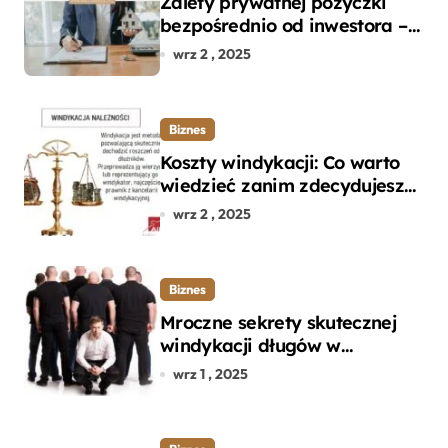
Zalety prywatnej pożyczki
bezpośrednio od inwestora –
dlaczego warto?
wrz 2 , 2025
Biznes
Koszty windykacji: Co warto
wiedzieć zanim zdecydujesz
się na odzyskanie długu?
wrz 2 , 2025
Biznes
Mroczne sekrety skutecznej
windykacji długów w
departamencie windykacji
wrz 1 , 2025
terenowej