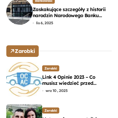
Bankowość
Zaskakujące szczegóły z historii
narodzin Narodowego Banku
Polskiego, o których mogłeś nie
lis 6, 2025
wiedzieć
Zarobki
Zarobki
Link 4 Opinie 2023 – Co
musisz wiedzieć przed
wyborem ubezpieczenia OC i
wrz 10 , 2025
AC?
Zarobki