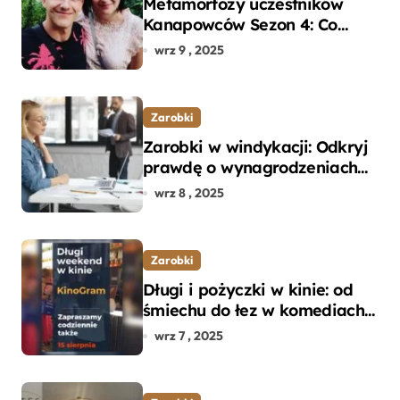
Metamorfozy uczestników
Kanapowców Sezon 4: Co
naprawdę zaskoczyło
wrz 9 , 2025
ekspertów?
Zarobki
Zarobki w windykacji: Odkryj
prawdę o wynagrodzeniach
specjalistów w branży
wrz 8 , 2025
Zarobki
Długi i pożyczki w kinie: od
śmiechu do łez w komediach i
dramatach
wrz 7 , 2025