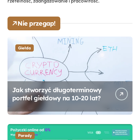
rzetelność, zaangażowanie i pracowitość.
Nie przegap!
Giełda
Jak stworzyć długoterminowy
portfel giełdowy na 10-20 lat?
Porady