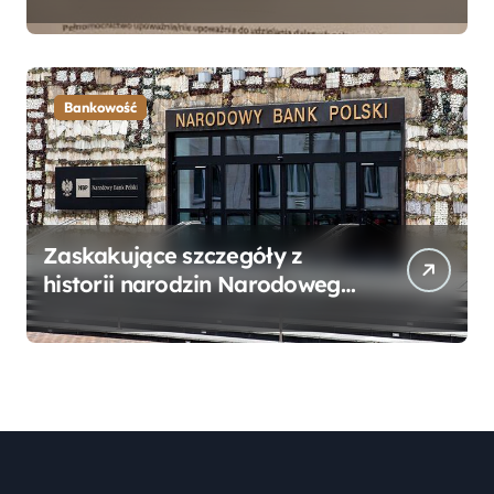
Bankowego – Praktyczny
Przewodnik
Bankowość
Zaskakujące szczegóły z
historii narodzin Narodowego
Banku Polskiego, o których
mogłeś nie wiedzieć