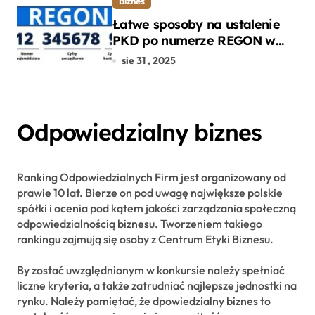
Biznes
Łatwe sposoby na ustalenie
PKD po numerze REGON w
kilku prostych krokach
sie 31 , 2025
Odpowiedzialny biznes
Ranking Odpowiedzialnych Firm jest organizowany od
prawie 10 lat. Bierze on pod uwagę największe polskie
spółki i ocenia pod kątem jakości zarządzania społeczną
odpowiedzialnością biznesu. Tworzeniem takiego
rankingu zajmują się osoby z Centrum Etyki Biznesu.
By zostać uwzględnionym w konkursie należy spełniać
liczne kryteria, a także zatrudniać najlepsze jednostki na
rynku. Należy pamiętać, że dpowiedzialny biznes to