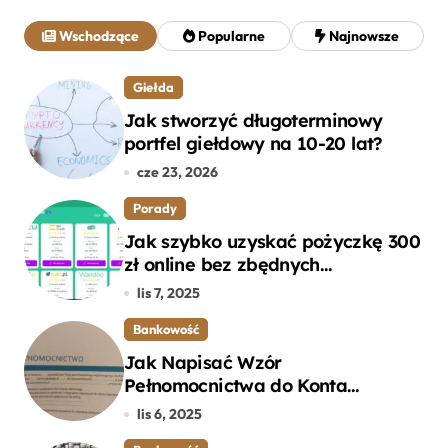
a
j
Wschodzące
Popularne
Najnowsze
:
Giełda
Jak stworzyć długoterminowy
portfel giełdowy na 10-20 lat?
cze 23, 2026
Porady
Jak szybko uzyskać pożyczkę 300
zł online bez zbędnych
formalności?
lis 7, 2025
Bankowość
Jak Napisać Wzór
Pełnomocnictwa do Konta
Bankowego – Praktyczny
lis 6, 2025
Przewodnik