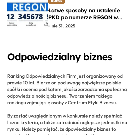
Biznes
Łatwe sposoby na ustalenie
PKD po numerze REGON w
kilku prostych krokach
sie 31 , 2025
Odpowiedzialny biznes
Ranking Odpowiedzialnych Firm jest organizowany od
prawie 10 lat. Bierze on pod uwagę największe polskie
spółki i ocenia pod kątem jakości zarządzania społeczną
odpowiedzialnością biznesu. Tworzeniem takiego
rankingu zajmują się osoby z Centrum Etyki Biznesu.
By zostać uwzględnionym w konkursie należy spełniać
liczne kryteria, a także zatrudniać najlepsze jednostki na
rynku. Należy pamiętać, że dpowiedzialny biznes to