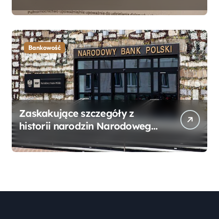
Bankowego – Praktyczny
Przewodnik
Bankowość
Zaskakujące szczegóły z
historii narodzin Narodowego
Banku Polskiego, o których
mogłeś nie wiedzieć