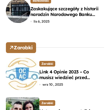
Bankowość
Zaskakujące szczegóły z historii
narodzin Narodowego Banku
Polskiego, o których mogłeś nie
lis 6, 2025
wiedzieć
Zarobki
Zarobki
Link 4 Opinie 2023 – Co
musisz wiedzieć przed
wyborem ubezpieczenia OC i
wrz 10 , 2025
AC?
Zarobki