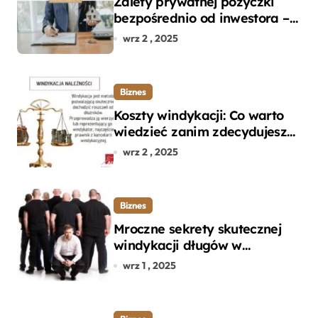
Zalety prywatnej pożyczki
bezpośrednio od inwestora –
dlaczego warto?
wrz 2 , 2025
Biznes
Koszty windykacji: Co warto
wiedzieć zanim zdecydujesz
się na odzyskanie długu?
wrz 2 , 2025
Biznes
Mroczne sekrety skutecznej
windykacji długów w
departamencie windykacji
wrz 1 , 2025
terenowej