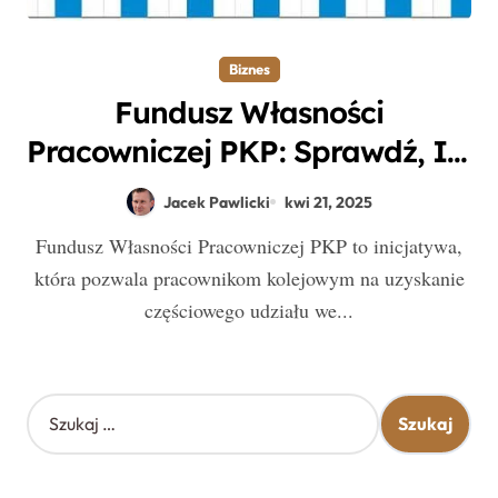
Biznes
Fundusz Własności
Pracowniczej PKP: Sprawdź, Ile
Jednostek Możesz Otrzymać!
Jacek Pawlicki
kwi 21, 2025
Fundusz Własności Pracowniczej PKP to inicjatywa,
która pozwala pracownikom kolejowym na uzyskanie
częściowego udziału we...
S
z
u
k