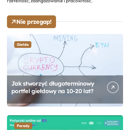
rzetelność, zaangażowanie i pracowitość.
Nie przegap!
Giełda
Jak stworzyć długoterminowy
portfel giełdowy na 10-20 lat?
Porady