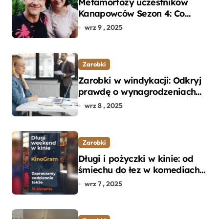
Metamorfozy uczestników
Kanapowców Sezon 4: Co
naprawdę zaskoczyło
wrz 9 , 2025
ekspertów?
Zarobki
Zarobki w windykacji: Odkryj
prawdę o wynagrodzeniach
specjalistów w branży
wrz 8 , 2025
Zarobki
Długi i pożyczki w kinie: od
śmiechu do łez w komediach i
dramatach
wrz 7 , 2025