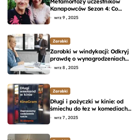
Metamorfozy uczestników
Kanapowców Sezon 4: Co
naprawdę zaskoczyło
wrz 9 , 2025
ekspertów?
Zarobki
Zarobki w windykacji: Odkryj
prawdę o wynagrodzeniach
specjalistów w branży
wrz 8 , 2025
Zarobki
Długi i pożyczki w kinie: od
śmiechu do łez w komediach i
dramatach
wrz 7 , 2025