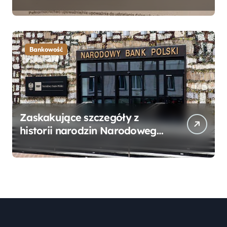
Bankowego – Praktyczny
Przewodnik
Bankowość
Zaskakujące szczegóły z
historii narodzin Narodowego
Banku Polskiego, o których
mogłeś nie wiedzieć