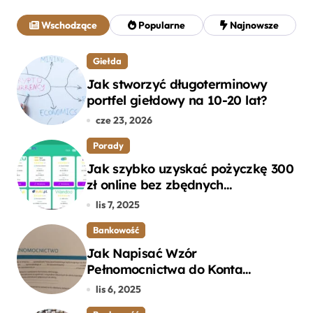
a
j
Wschodzące
Popularne
Najnowsze
:
Giełda
Jak stworzyć długoterminowy
portfel giełdowy na 10-20 lat?
cze 23, 2026
Porady
Jak szybko uzyskać pożyczkę 300
zł online bez zbędnych
formalności?
lis 7, 2025
Bankowość
Jak Napisać Wzór
Pełnomocnictwa do Konta
Bankowego – Praktyczny
lis 6, 2025
Przewodnik