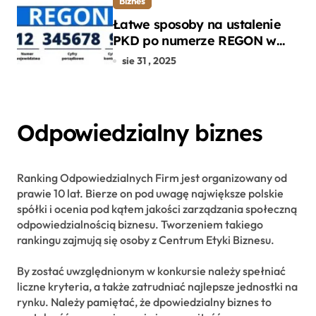
Biznes
Łatwe sposoby na ustalenie
PKD po numerze REGON w
kilku prostych krokach
sie 31 , 2025
Odpowiedzialny biznes
Ranking Odpowiedzialnych Firm jest organizowany od
prawie 10 lat. Bierze on pod uwagę największe polskie
spółki i ocenia pod kątem jakości zarządzania społeczną
odpowiedzialnością biznesu. Tworzeniem takiego
rankingu zajmują się osoby z Centrum Etyki Biznesu.
By zostać uwzględnionym w konkursie należy spełniać
liczne kryteria, a także zatrudniać najlepsze jednostki na
rynku. Należy pamiętać, że dpowiedzialny biznes to