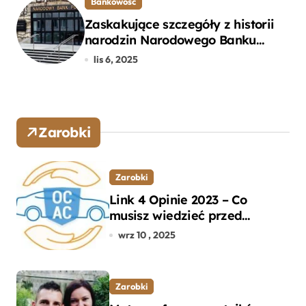
Bankowość
Zaskakujące szczegóły z historii
narodzin Narodowego Banku
Polskiego, o których mogłeś nie
lis 6, 2025
wiedzieć
Zarobki
Zarobki
Link 4 Opinie 2023 – Co
musisz wiedzieć przed
wyborem ubezpieczenia OC i
wrz 10 , 2025
AC?
Zarobki