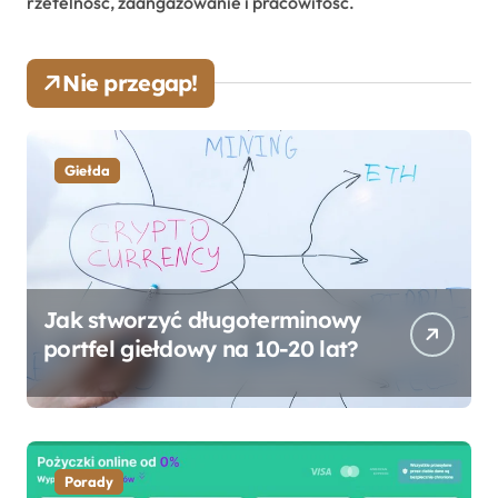
rzetelność, zaangażowanie i pracowitość.
Nie przegap!
Giełda
Jak stworzyć długoterminowy
portfel giełdowy na 10-20 lat?
Porady