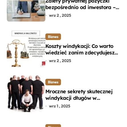
Zalety prywatnej pożyczki
bezpośrednio od inwestora –
dlaczego warto?
wrz 2 , 2025
Biznes
Koszty windykacji: Co warto
wiedzieć zanim zdecydujesz
się na odzyskanie długu?
wrz 2 , 2025
Biznes
Mroczne sekrety skutecznej
windykacji długów w
departamencie windykacji
wrz 1 , 2025
terenowej