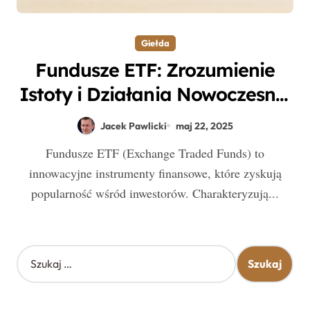
Giełda
Fundusze ETF: Zrozumienie
Istoty i Działania Nowoczesnej
Formy Inwestycji
Jacek Pawlicki
maj 22, 2025
Fundusze ETF (Exchange Traded Funds) to
innowacyjne instrumenty finansowe, które zyskują
popularność wśród inwestorów. Charakteryzują...
S
z
u
k