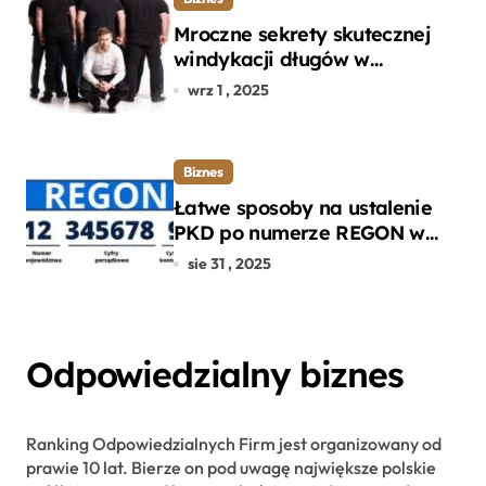
Mroczne sekrety skutecznej
windykacji długów w
departamencie windykacji
wrz 1 , 2025
terenowej
Biznes
Łatwe sposoby na ustalenie
PKD po numerze REGON w
kilku prostych krokach
sie 31 , 2025
Odpowiedzialny biznes
Ranking Odpowiedzialnych Firm jest organizowany od
prawie 10 lat. Bierze on pod uwagę największe polskie