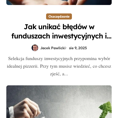
Oszczędzanie
Jak unikać błędów w
funduszach inwestycyjnych i
stworzyć skuteczną strategię
Jacek Pawlicki
sie 9, 2025
oszczędzania?
Selekcja funduszy inwestycyjnych przypomina wybór
idealnej pizzerii. Przy tym musisz wiedzieć, co chcesz
zjeść, a...