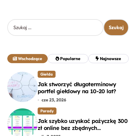
S
z
u
k
a
j
Wschodzące
Popularne
Najnowsze
:
Giełda
Jak stworzyć długoterminowy
portfel giełdowy na 10-20 lat?
cze 23, 2026
Porady
Jak szybko uzyskać pożyczkę 300
zł online bez zbędnych
formalności?