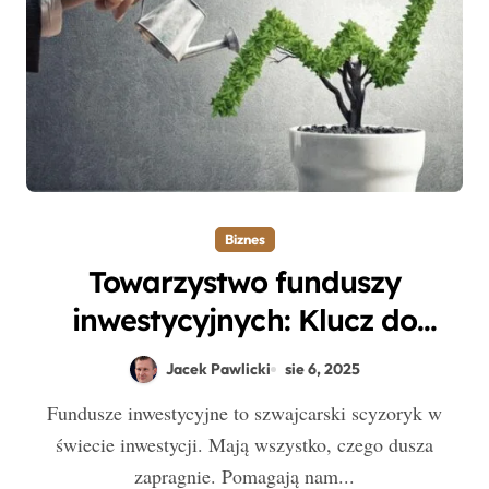
Biznes
Towarzystwo funduszy
inwestycyjnych: Klucz do
mądrego inwestowania i
Jacek Pawlicki
sie 6, 2025
ochrony kapitału
Fundusze inwestycyjne to szwajcarski scyzoryk w
świecie inwestycji. Mają wszystko, czego dusza
zapragnie. Pomagają nam...