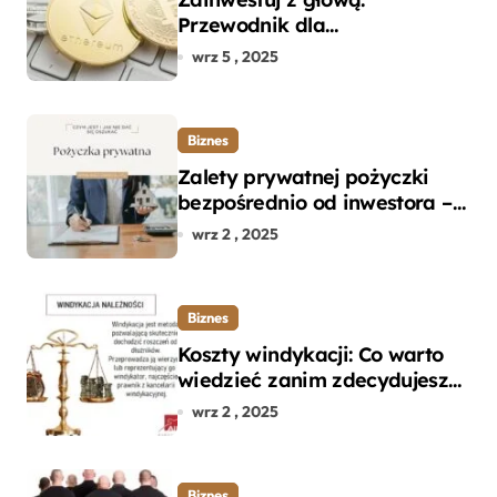
Przewodnik dla
początkujących w zakupie
wrz 5 , 2025
kryptowalut bez wpadek
Biznes
Zalety prywatnej pożyczki
bezpośrednio od inwestora –
dlaczego warto?
wrz 2 , 2025
Biznes
Koszty windykacji: Co warto
wiedzieć zanim zdecydujesz
się na odzyskanie długu?
wrz 2 , 2025
Biznes