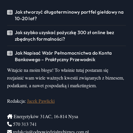
Jak stworzyć długoterminowy portfel giełdowy na
10-20 lat?
Jak szybko uzyskać pożyczkę 300 zł online bez
zbędnych formalności?
Jak Napisać Wzór Pełnomocnictwa do Konta
Bankowego – Praktyczny Przewodnik
Witajcie na moim blogu! To właśnie tutaj postaram się
rozjaśnić wam wiele ważnych kwestii związanych z biznesem,
podatkami, a nawet gospodarką i marketingiem.
Redakcja:
Jacek Pawlicki
Energetyków 31AC, 16-814 Nysa
570 313 741
redakcja@odpowiedzialnybiznes.com.pl