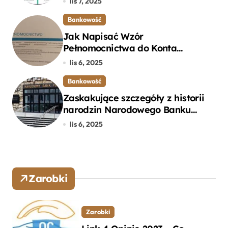
lis 7, 2025
Bankowość
Jak Napisać Wzór
Pełnomocnictwa do Konta
Bankowego – Praktyczny
lis 6, 2025
Przewodnik
Bankowość
Zaskakujące szczegóły z historii
narodzin Narodowego Banku
Polskiego, o których mogłeś nie
lis 6, 2025
wiedzieć
Zarobki
Zarobki