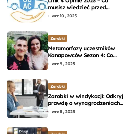
Link 4 Opinie 2023 – Co
musisz wiedzieć przed
wyborem ubezpieczenia OC i
wrz 10 , 2025
AC?
Zarobki
Metamorfozy uczestników
Kanapowców Sezon 4: Co
naprawdę zaskoczyło
wrz 9 , 2025
ekspertów?
Zarobki
Zarobki w windykacji: Odkryj
prawdę o wynagrodzeniach
specjalistów w branży
wrz 8 , 2025
Zarobki