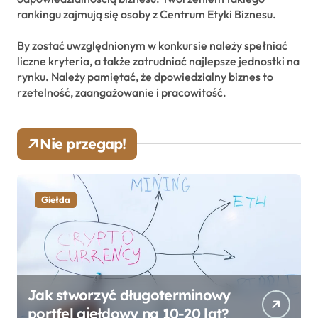
rankingu zajmują się osoby z Centrum Etyki Biznesu.
By zostać uwzględnionym w konkursie należy spełniać
liczne kryteria, a także zatrudniać najlepsze jednostki na
rynku. Należy pamiętać, że dpowiedzialny biznes to
rzetelność, zaangażowanie i pracowitość.
Nie przegap!
Giełda
Jak stworzyć długoterminowy
portfel giełdowy na 10-20 lat?