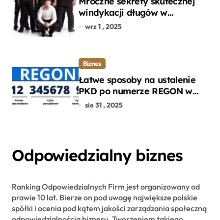
Mroczne sekrety skutecznej
windykacji długów w
departamencie windykacji
wrz 1 , 2025
terenowej
Biznes
Łatwe sposoby na ustalenie
PKD po numerze REGON w
kilku prostych krokach
sie 31 , 2025
Odpowiedzialny biznes
Ranking Odpowiedzialnych Firm jest organizowany od
prawie 10 lat. Bierze on pod uwagę największe polskie
spółki i ocenia pod kątem jakości zarządzania społeczną
odpowiedzialnością biznesu. Tworzeniem takiego