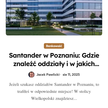
Bankowość
Santander w Poznaniu: Gdzie
znaleźć oddziały i w jakich
godzinach są otwarte?
Jacek Pawlicki
sie 11, 2025
Jeżeli szukasz oddziałów Santander w Poznaniu, to
trafiłeś w odpowiednie miejsce! W stolicy
Wielkopolski znajdziesz...