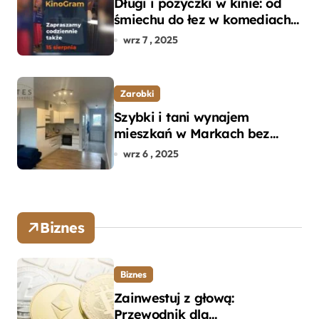
Długi i pożyczki w kinie: od
śmiechu do łez w komediach i
dramatach
wrz 7 , 2025
Zarobki
Szybki i tani wynajem
mieszkań w Markach bez
pośredników
wrz 6 , 2025
Biznes
Biznes
Zainwestuj z głową:
Przewodnik dla