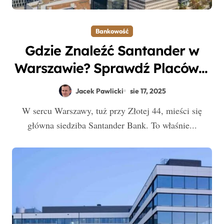
Bankowość
Gdzie Znaleźć Santander w
Warszawie? Sprawdź Placówki
i Oddziały Banku w Stolicy
Jacek Pawlicki
sie 17, 2025
W sercu Warszawy, tuż przy Złotej 44, mieści się
główna siedziba Santander Bank. To właśnie...