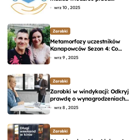
wyborem ubezpieczenia OC i
wrz 10 , 2025
AC?
Zarobki
Metamorfozy uczestników
Kanapowców Sezon 4: Co
naprawdę zaskoczyło
wrz 9 , 2025
ekspertów?
Zarobki
Zarobki w windykacji: Odkryj
prawdę o wynagrodzeniach
specjalistów w branży
wrz 8 , 2025
Zarobki