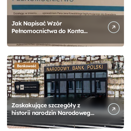
Jak Napisać Wzór
Pełnomocnictwa do Konta
Bankowego – Praktyczny
Przewodnik
Bankowość
Zaskakujące szczegóły z
historii narodzin Narodowego
Banku Polskiego, o których
mogłeś nie wiedzieć