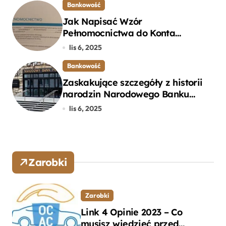
Bankowość
Jak Napisać Wzór
Pełnomocnictwa do Konta
Bankowego – Praktyczny
lis 6, 2025
Przewodnik
Bankowość
Zaskakujące szczegóły z historii
narodzin Narodowego Banku
Polskiego, o których mogłeś nie
lis 6, 2025
wiedzieć
Zarobki
Zarobki
Link 4 Opinie 2023 – Co
musisz wiedzieć przed