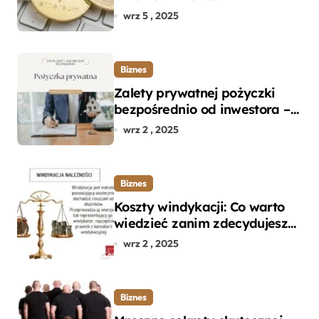
początkujących w zakupie
wrz 5 , 2025
kryptowalut bez wpadek
Biznes
Zalety prywatnej pożyczki
bezpośrednio od inwestora –
dlaczego warto?
wrz 2 , 2025
Biznes
Koszty windykacji: Co warto
wiedzieć zanim zdecydujesz
się na odzyskanie długu?
wrz 2 , 2025
Biznes