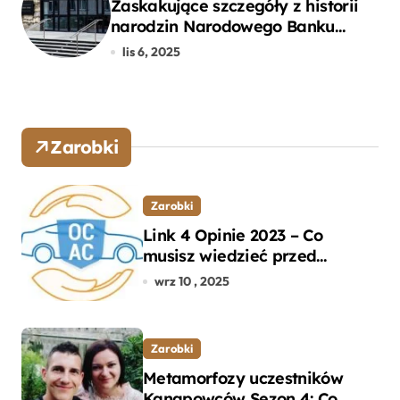
Zaskakujące szczegóły z historii
narodzin Narodowego Banku
Polskiego, o których mogłeś nie
lis 6, 2025
wiedzieć
Zarobki
Zarobki
Link 4 Opinie 2023 – Co
musisz wiedzieć przed
wyborem ubezpieczenia OC i
wrz 10 , 2025
AC?
Zarobki
Metamorfozy uczestników
Kanapowców Sezon 4: Co