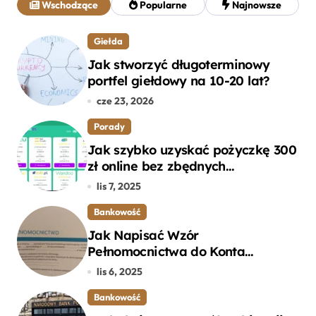
Wschodzące
Popularne
Najnowsze
:
Giełda
Jak stworzyć długoterminowy
portfel giełdowy na 10-20 lat?
cze 23, 2026
Porady
Jak szybko uzyskać pożyczkę 300
zł online bez zbędnych
formalności?
lis 7, 2025
Bankowość
Jak Napisać Wzór
Pełnomocnictwa do Konta
Bankowego – Praktyczny
lis 6, 2025
Przewodnik
Bankowość