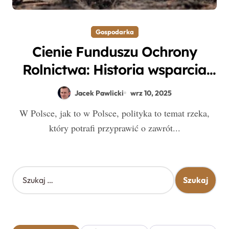
Gospodarka
Cienie Funduszu Ochrony
Rolnictwa: Historia wsparcia
polskich rolników, której nie
Jacek Pawlicki
wrz 10, 2025
znacie
W Polsce, jak to w Polsce, polityka to temat rzeka,
który potrafi przyprawić o zawrót...
S
z
u
k
a
j