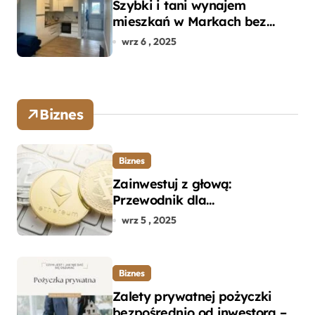
Szybki i tani wynajem
mieszkań w Markach bez
pośredników
wrz 6 , 2025
Biznes
Biznes
Zainwestuj z głową:
Przewodnik dla
początkujących w zakupie
wrz 5 , 2025
kryptowalut bez wpadek
Biznes
Zalety prywatnej pożyczki
bezpośrednio od inwestora –