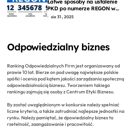
Łatwe sposoby na ustalenie
PKD po numerze REGON w
kilku prostych krokach
sie 31 , 2025
Odpowiedzialny biznes
Ranking Odpowiedzialnych Firm jest organizowany od
prawie 10 lat. Bierze on pod uwagę największe polskie
spółki i ocenia pod kątem jakości zarządzania społeczną
odpowiedzialnością biznesu. Tworzeniem takiego
rankingu zajmują się osoby z Centrum Etyki Biznesu.
By zostać uwzględnionym w konkursie należy spełniać
liczne kryteria, a także zatrudniać najlepsze jednostki na
rynku. Należy pamiętać, że dpowiedzialny biznes to
rzetelność, zaangażowanie i pracowitość.