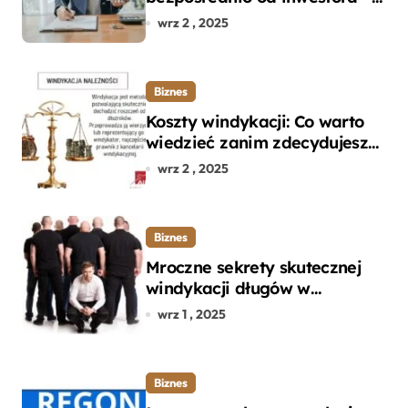
dlaczego warto?
wrz 2 , 2025
Biznes
Koszty windykacji: Co warto
wiedzieć zanim zdecydujesz
się na odzyskanie długu?
wrz 2 , 2025
Biznes
Mroczne sekrety skutecznej
windykacji długów w
departamencie windykacji
wrz 1 , 2025
terenowej
Biznes