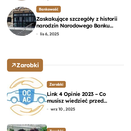
Przewodnik
Bankowość
Zaskakujące szczegóły z historii
narodzin Narodowego Banku
Polskiego, o których mogłeś nie
lis 6, 2025
wiedzieć
Zarobki
Zarobki
Link 4 Opinie 2023 – Co
musisz wiedzieć przed
wyborem ubezpieczenia OC i
wrz 10 , 2025
AC?
Zarobki