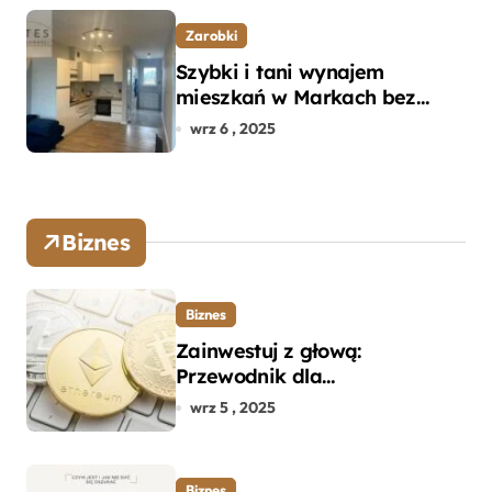
Zarobki
Szybki i tani wynajem
mieszkań w Markach bez
pośredników
wrz 6 , 2025
Biznes
Biznes
Zainwestuj z głową:
Przewodnik dla
początkujących w zakupie
wrz 5 , 2025
kryptowalut bez wpadek
Biznes