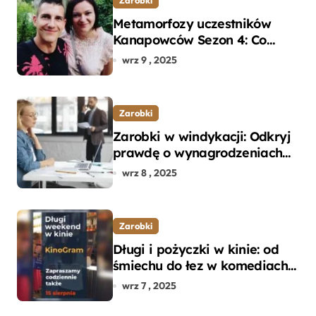
Metamorfozy uczestników
Kanapowców Sezon 4: Co
naprawdę zaskoczyło
wrz 9 , 2025
ekspertów?
Zarobki
Zarobki w windykacji: Odkryj
prawdę o wynagrodzeniach
specjalistów w branży
wrz 8 , 2025
Zarobki
Długi i pożyczki w kinie: od
śmiechu do łez w komediach i
dramatach
wrz 7 , 2025