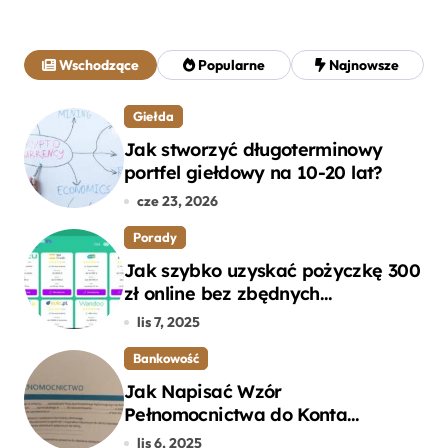
k
a
j
Wschodzące
Popularne
Najnowsze
:
Giełda
Jak stworzyć długoterminowy
portfel giełdowy na 10-20 lat?
cze 23, 2026
Porady
Jak szybko uzyskać pożyczkę 300
zł online bez zbędnych
formalności?
lis 7, 2025
Bankowość
Jak Napisać Wzór
Pełnomocnictwa do Konta
Bankowego – Praktyczny
lis 6, 2025