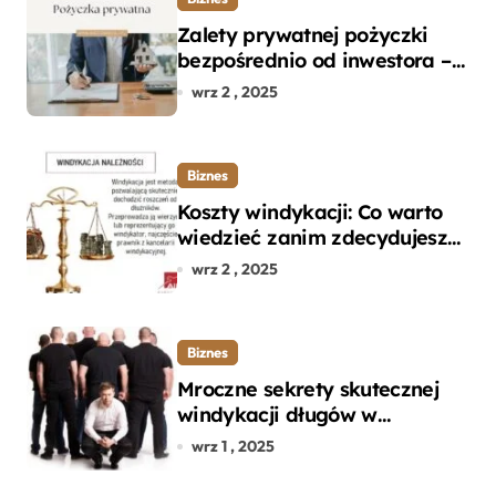
Zalety prywatnej pożyczki
bezpośrednio od inwestora –
dlaczego warto?
wrz 2 , 2025
Biznes
Koszty windykacji: Co warto
wiedzieć zanim zdecydujesz
się na odzyskanie długu?
wrz 2 , 2025
Biznes
Mroczne sekrety skutecznej
windykacji długów w
departamencie windykacji
wrz 1 , 2025
terenowej