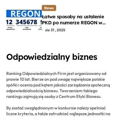
Biznes
Łatwe sposoby na ustalenie
PKD po numerze REGON w
kilku prostych krokach
sie 31 , 2025
Odpowiedzialny biznes
Ranking Odpowiedzialnych Firm jest organizowany od
prawie 10 lat. Bierze on pod uwagę największe polskie
spółki i ocenia pod kątem jakości zarządzania społeczną
odpowiedzialnością biznesu. Tworzeniem takiego
rankingu zajmują się osoby z Centrum Etyki Biznesu.
By zostać uwzględnionym w konkursie należy spełniać
liczne kryteria, a także zatrudniać najlepsze jednostki na