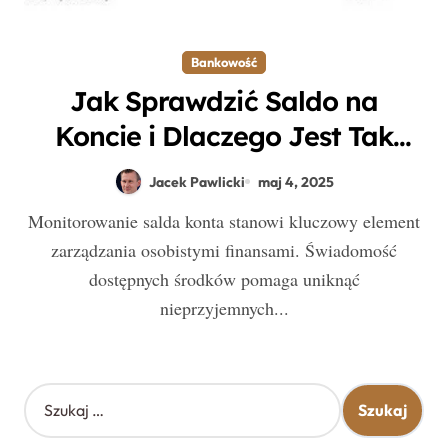
Bankowość
Jak Sprawdzić Saldo na
Koncie i Dlaczego Jest Tak
Ważne dla Twoich Finansów?
Jacek Pawlicki
maj 4, 2025
Monitorowanie salda konta stanowi kluczowy element
zarządzania osobistymi finansami. Świadomość
dostępnych środków pomaga uniknąć
nieprzyjemnych...
S
z
u