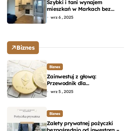
Szybki i tani wynajem
mieszkań w Markach bez
pośredników
wrz 6 , 2025
Biznes
Biznes
Zainwestuj z głową:
Przewodnik dla
początkujących w zakupie
wrz 5 , 2025
kryptowalut bez wpadek
Biznes
Zalety prywatnej pożyczki
bezpośrednio od inwestora –