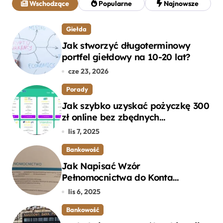
Wschodzące
Popularne
Najnowsze
:
Giełda
Jak stworzyć długoterminowy
portfel giełdowy na 10-20 lat?
cze 23, 2026
Porady
Jak szybko uzyskać pożyczkę 300
zł online bez zbędnych
formalności?
lis 7, 2025
Bankowość
Jak Napisać Wzór
Pełnomocnictwa do Konta
Bankowego – Praktyczny
lis 6, 2025
Przewodnik
Bankowość