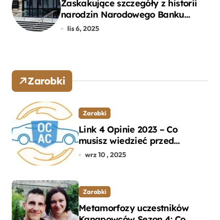
Zaskakujące szczegóły z historii
narodzin Narodowego Banku
Polskiego, o których mogłeś nie
lis 6, 2025
wiedzieć
Zarobki
Zarobki
Link 4 Opinie 2023 – Co
musisz wiedzieć przed
wyborem ubezpieczenia OC i
wrz 10 , 2025
AC?
Zarobki
Metamorfozy uczestników
Kanapowców Sezon 4: Co