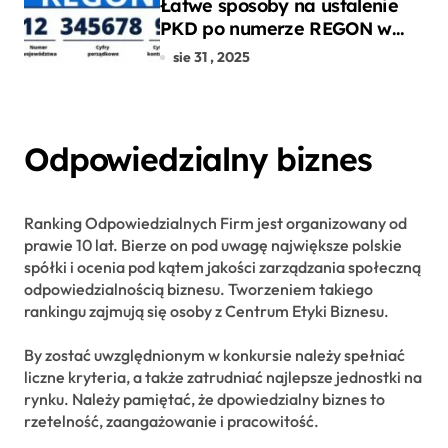
Łatwe sposoby na ustalenie
PKD po numerze REGON w
kilku prostych krokach
sie 31 , 2025
Odpowiedzialny biznes
Ranking Odpowiedzialnych Firm jest organizowany od
prawie 10 lat. Bierze on pod uwagę największe polskie
spółki i ocenia pod kątem jakości zarządzania społeczną
odpowiedzialnością biznesu. Tworzeniem takiego
rankingu zajmują się osoby z Centrum Etyki Biznesu.
By zostać uwzględnionym w konkursie należy spełniać
liczne kryteria, a także zatrudniać najlepsze jednostki na
rynku. Należy pamiętać, że dpowiedzialny biznes to
rzetelność, zaangażowanie i pracowitość.