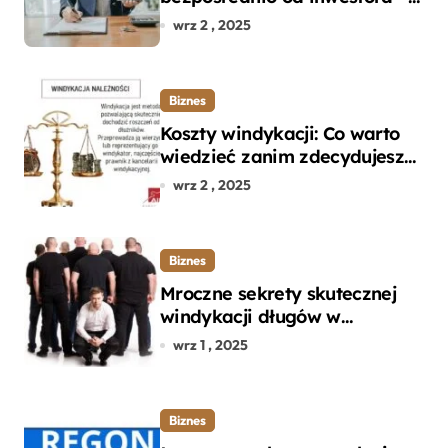
dlaczego warto?
wrz 2 , 2025
Biznes
Koszty windykacji: Co warto
wiedzieć zanim zdecydujesz
się na odzyskanie długu?
wrz 2 , 2025
Biznes
Mroczne sekrety skutecznej
windykacji długów w
departamencie windykacji
wrz 1 , 2025
terenowej
Biznes