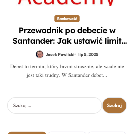
Bankowość
Przewodnik po debecie w
Santander: Jak ustawić limit
krok po kroku
Jacek Pawlicki
lip 5, 2025
Debet to termin, który brzmi strasznie, ale wcale nie
jest taki trudny. W Santander debet...
S
z
u
k
a
j