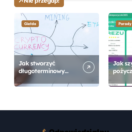
Nie przegap!
Giełda
Porady
Jak stworzyć
Jak sz
długoterminowy
pożycz
portfel giełdowy na
online
10-20 lat?
formal