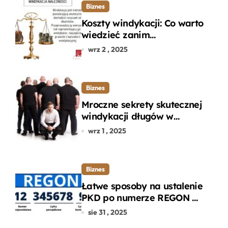
Biznes
Koszty windykacji: Co warto
wiedzieć zanim
zdecydujesz się na
wrz 2 , 2025
odzyskanie długu?
Biznes
Mroczne sekrety skutecznej
windykacji długów w
departamencie windykacji
wrz 1 , 2025
terenowej
Biznes
Łatwe sposoby na ustalenie
PKD po numerze REGON w
kilku prostych krokach
sie 31 , 2025