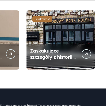
Bankowość
Zaskakujące
szczegóły z historii
narodzin
Narodowego Banku
Polskiego, o których
mogłeś nie wiedzieć
Witajcie na moim blogu! To właśnie tutaj postaram się