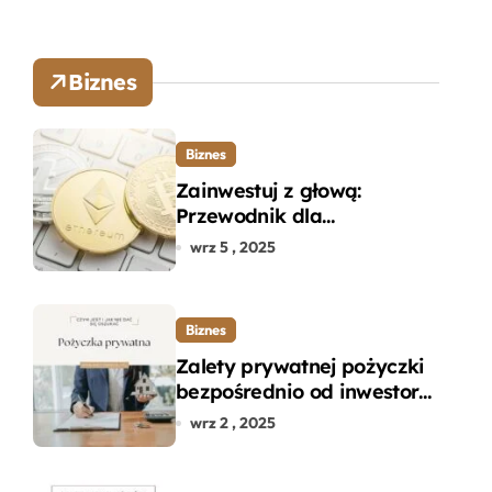
Biznes
Biznes
Zainwestuj z głową:
Przewodnik dla
początkujących w zakupie
wrz 5 , 2025
kryptowalut bez wpadek
Biznes
Zalety prywatnej pożyczki
bezpośrednio od inwestora
– dlaczego warto?
wrz 2 , 2025