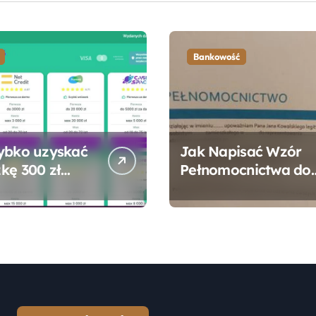
Bankowość
ybko uzyskać
Jak Napisać Wzór
kę 300 zł
Pełnomocnictwa do
 bez zbędnych
Konta Bankowego –
ności?
Praktyczny
Przewodnik