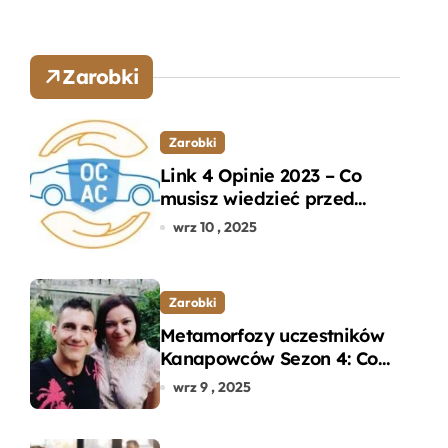
Zarobki
Zarobki
Link 4 Opinie 2023 – Co
musisz wiedzieć przed
wyborem ubezpieczenia
wrz 10 , 2025
OC i AC?
Zarobki
Metamorfozy uczestników
Kanapowców Sezon 4: Co
naprawdę zaskoczyło
wrz 9 , 2025
ekspertów?