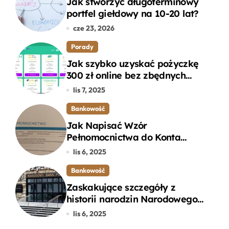
Jak stworzyć długoterminowy
portfel giełdowy na 10-20 lat?
cze 23, 2026
Porady
Jak szybko uzyskać pożyczkę
300 zł online bez zbędnych
formalności?
lis 7, 2025
Bankowość
Jak Napisać Wzór
Pełnomocnictwa do Konta
Bankowego – Praktyczny
lis 6, 2025
Przewodnik
Bankowość
Zaskakujące szczegóły z
historii narodzin Narodowego
Banku Polskiego, o których
lis 6, 2025
mogłeś nie wiedzieć