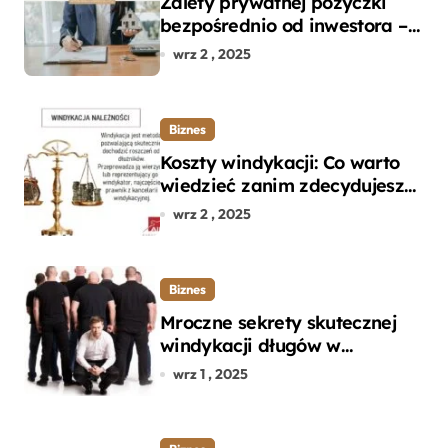
Zalety prywatnej pożyczki
bezpośrednio od inwestora –
dlaczego warto?
wrz 2 , 2025
Biznes
Koszty windykacji: Co warto
wiedzieć zanim zdecydujesz
się na odzyskanie długu?
wrz 2 , 2025
Biznes
Mroczne sekrety skutecznej
windykacji długów w
departamencie windykacji
wrz 1 , 2025
terenowej