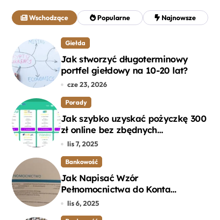
a
j
Wschodzące
Popularne
Najnowsze
:
Giełda
Jak stworzyć długoterminowy
portfel giełdowy na 10-20 lat?
cze 23, 2026
Porady
Jak szybko uzyskać pożyczkę 300
zł online bez zbędnych
formalności?
lis 7, 2025
Bankowość
Jak Napisać Wzór
Pełnomocnictwa do Konta
Bankowego – Praktyczny
lis 6, 2025
Przewodnik