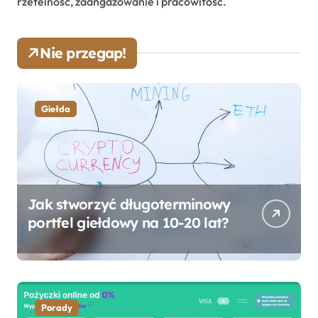
rzetelność, zaangażowanie i pracowitość.
Nie przegap!
Giełda
Jak stworzyć długoterminowy
portfel giełdowy na 10-20 lat?
Porady