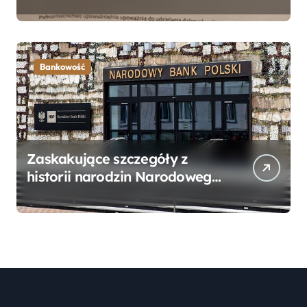
Bankowego – Praktyczny
Przewodnik
Bankowość
Zaskakujące szczegóły z
historii narodzin Narodowego
Banku Polskiego, o których
mogłeś nie wiedzieć