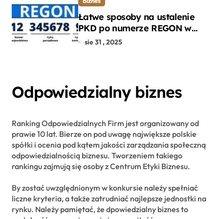
Biznes
Łatwe sposoby na ustalenie
PKD po numerze REGON w
kilku prostych krokach
sie 31 , 2025
Odpowiedzialny biznes
Ranking Odpowiedzialnych Firm jest organizowany od
prawie 10 lat. Bierze on pod uwagę największe polskie
spółki i ocenia pod kątem jakości zarządzania społeczną
odpowiedzialnością biznesu. Tworzeniem takiego
rankingu zajmują się osoby z Centrum Etyki Biznesu.
By zostać uwzględnionym w konkursie należy spełniać
liczne kryteria, a także zatrudniać najlepsze jednostki na
rynku. Należy pamiętać, że dpowiedzialny biznes to