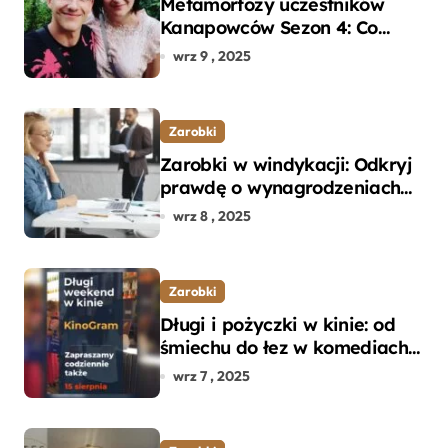
Metamorfozy uczestników
Kanapowców Sezon 4: Co
naprawdę zaskoczyło
wrz 9 , 2025
ekspertów?
Zarobki
Zarobki w windykacji: Odkryj
prawdę o wynagrodzeniach
specjalistów w branży
wrz 8 , 2025
Zarobki
Długi i pożyczki w kinie: od
śmiechu do łez w komediach i
dramatach
wrz 7 , 2025