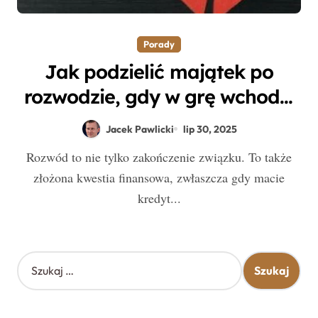
Porady
Jak podzielić majątek po
rozwodzie, gdy w grę wchodzi
spłata kredytu hipotecznego?
Jacek Pawlicki
lip 30, 2025
Rozwód to nie tylko zakończenie związku. To także
złożona kwestia finansowa, zwłaszcza gdy macie
kredyt...
S
z
u
k