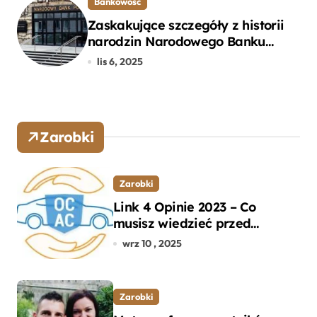
Bankowość
Zaskakujące szczegóły z historii
narodzin Narodowego Banku
Polskiego, o których mogłeś nie
lis 6, 2025
wiedzieć
Zarobki
Zarobki
Link 4 Opinie 2023 – Co
musisz wiedzieć przed
wyborem ubezpieczenia OC i
wrz 10 , 2025
AC?
Zarobki