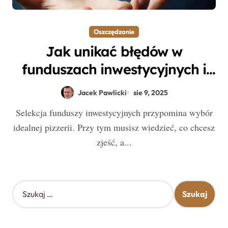
Oszczędzanie
Jak unikać błędów w
funduszach inwestycyjnych i
stworzyć skuteczną strategię
Jacek Pawlicki
sie 9, 2025
oszczędzania?
Selekcja funduszy inwestycyjnych przypomina wybór
idealnej pizzerii. Przy tym musisz wiedzieć, co chcesz
zjeść, a...
S
z
u
k