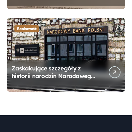
Bankowego – Praktyczny
Przewodnik
Bankowość
Zaskakujące szczegóły z
historii narodzin Narodowego
Banku Polskiego, o których
mogłeś nie wiedzieć