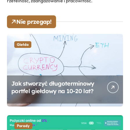
rzetelność, zaangażowanie i pracowitość.
Nie przegap!
Giełda
Jak stworzyć długoterminowy
portfel giełdowy na 10-20 lat?
Porady