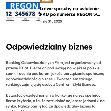
Biznes
Łatwe sposoby na ustalenie
PKD po numerze REGON w
kilku prostych krokach
sie 31 , 2025
Odpowiedzialny biznes
Ranking Odpowiedzialnych Firm jest organizowany od
prawie 10 lat. Bierze on pod uwagę największe polskie
spółki i ocenia pod kątem jakości zarządzania społeczną
odpowiedzialnością biznesu. Tworzeniem takiego
rankingu zajmują się osoby z Centrum Etyki Biznesu.
By zostać uwzględnionym w konkursie należy spełniać
liczne kryteria, a także zatrudniać najlepsze jednostki na
rynku. Należy pamiętać, że dpowiedzialny biznes to