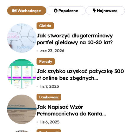
a
j
Wschodzące
Popularne
Najnowsze
:
Giełda
Jak stworzyć długoterminowy
portfel giełdowy na 10-20 lat?
cze 23, 2026
Porady
Jak szybko uzyskać pożyczkę 300
zł online bez zbędnych
formalności?
lis 7, 2025
Bankowość
Jak Napisać Wzór
Pełnomocnictwa do Konta
Bankowego – Praktyczny
lis 6, 2025
Przewodnik