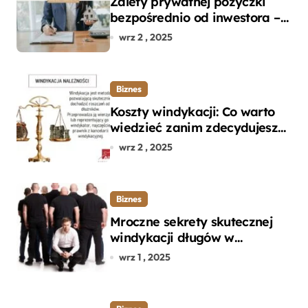
Zalety prywatnej pożyczki
bezpośrednio od inwestora –
dlaczego warto?
wrz 2 , 2025
Biznes
Koszty windykacji: Co warto
wiedzieć zanim zdecydujesz
się na odzyskanie długu?
wrz 2 , 2025
Biznes
Mroczne sekrety skutecznej
windykacji długów w
departamencie windykacji
wrz 1 , 2025
terenowej