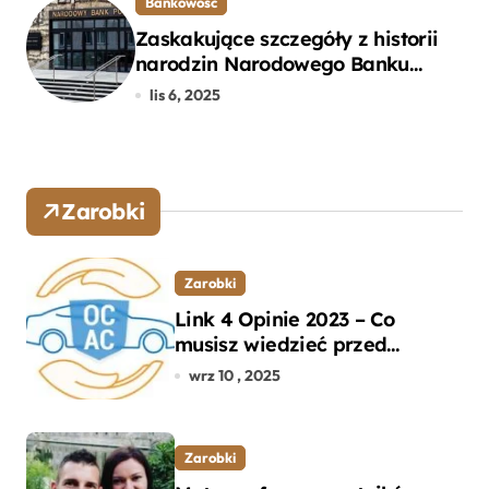
Bankowość
Zaskakujące szczegóły z historii
narodzin Narodowego Banku
Polskiego, o których mogłeś nie
lis 6, 2025
wiedzieć
Zarobki
Zarobki
Link 4 Opinie 2023 – Co
musisz wiedzieć przed
wyborem ubezpieczenia OC i
wrz 10 , 2025
AC?
Zarobki