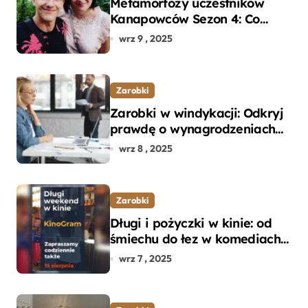
Metamorfozy uczestników
Kanapowców Sezon 4: Co
naprawdę zaskoczyło
wrz 9 , 2025
ekspertów?
Zarobki
Zarobki w windykacji: Odkryj
prawdę o wynagrodzeniach
specjalistów w branży
wrz 8 , 2025
Zarobki
Długi i pożyczki w kinie: od
śmiechu do łez w komediach i
dramatach
wrz 7 , 2025