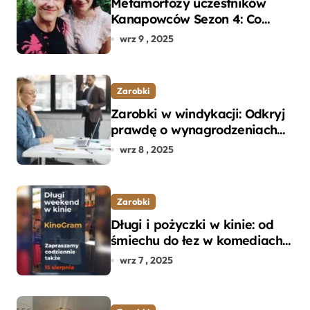
Metamorfozy uczestników
Kanapowców Sezon 4: Co
naprawdę zaskoczyło
wrz 9 , 2025
ekspertów?
Zarobki
Zarobki w windykacji: Odkryj
prawdę o wynagrodzeniach
specjalistów w branży
wrz 8 , 2025
Zarobki
Długi i pożyczki w kinie: od
śmiechu do łez w komediach i
dramatach
wrz 7 , 2025