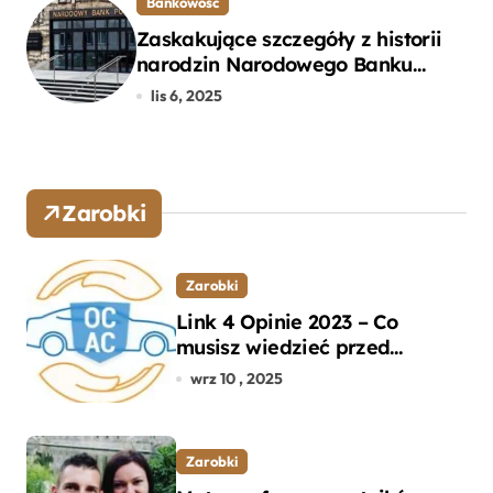
Bankowość
Zaskakujące szczegóły z historii
narodzin Narodowego Banku
Polskiego, o których mogłeś nie
lis 6, 2025
wiedzieć
Zarobki
Zarobki
Link 4 Opinie 2023 – Co
musisz wiedzieć przed
wyborem ubezpieczenia OC i
wrz 10 , 2025
AC?
Zarobki