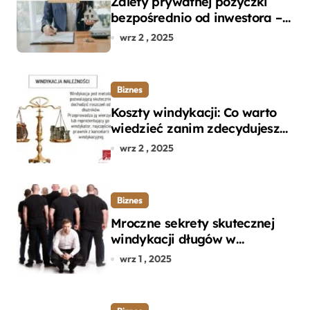
Zalety prywatnej pożyczki
bezpośrednio od inwestora –
dlaczego warto?
wrz 2 , 2025
Biznes
Koszty windykacji: Co warto
wiedzieć zanim zdecydujesz
się na odzyskanie długu?
wrz 2 , 2025
Biznes
Mroczne sekrety skutecznej
windykacji długów w
departamencie windykacji
wrz 1 , 2025
terenowej