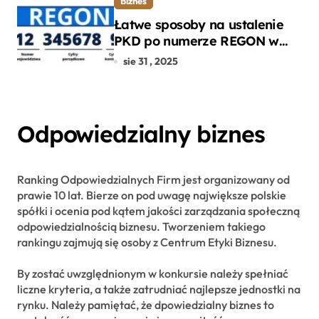
Biznes
Łatwe sposoby na ustalenie
PKD po numerze REGON w
kilku prostych krokach
sie 31 , 2025
Odpowiedzialny biznes
Ranking Odpowiedzialnych Firm jest organizowany od
prawie 10 lat. Bierze on pod uwagę największe polskie
spółki i ocenia pod kątem jakości zarządzania społeczną
odpowiedzialnością biznesu. Tworzeniem takiego
rankingu zajmują się osoby z Centrum Etyki Biznesu.
By zostać uwzględnionym w konkursie należy spełniać
liczne kryteria, a także zatrudniać najlepsze jednostki na
rynku. Należy pamiętać, że dpowiedzialny biznes to