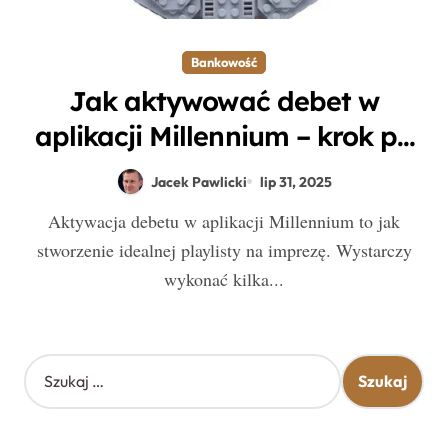
Bankowość
Jak aktywować debet w
aplikacji Millennium – krok po
kroku do łatwiejszej finansowej
Jacek Pawlicki
lip 31, 2025
kontroli
Aktywacja debetu w aplikacji Millennium to jak
stworzenie idealnej playlisty na imprezę. Wystarczy
wykonać kilka...
S
z
u
k