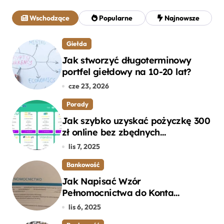
a
j
Wschodzące
Popularne
Najnowsze
:
Giełda
Jak stworzyć długoterminowy
portfel giełdowy na 10-20 lat?
cze 23, 2026
Porady
Jak szybko uzyskać pożyczkę 300
zł online bez zbędnych
formalności?
lis 7, 2025
Bankowość
Jak Napisać Wzór
Pełnomocnictwa do Konta
Bankowego – Praktyczny
lis 6, 2025
Przewodnik