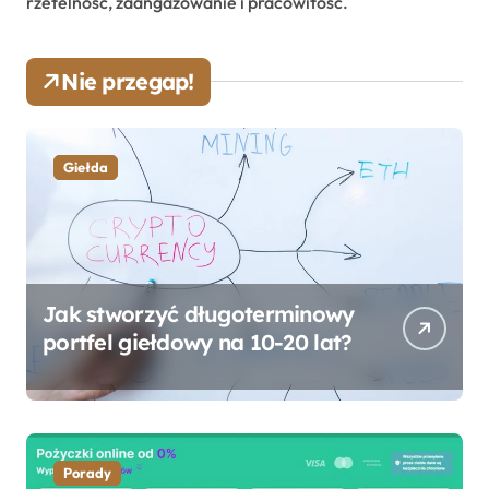
rzetelność, zaangażowanie i pracowitość.
Nie przegap!
Giełda
Jak stworzyć długoterminowy
portfel giełdowy na 10-20 lat?
Porady