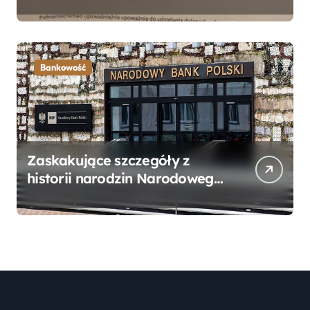
Bankowego – Praktyczny
Przewodnik
Bankowość
Zaskakujące szczegóły z
historii narodzin Narodowego
Banku Polskiego, o których
mogłeś nie wiedzieć