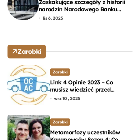
Zaskakujące szczegóły z historii
narodzin Narodowego Banku
Polskiego, o których mogłeś nie
lis 6, 2025
wiedzieć
Zarobki
Zarobki
Link 4 Opinie 2023 – Co
musisz wiedzieć przed
wyborem ubezpieczenia OC i
wrz 10 , 2025
AC?
Zarobki
Metamorfozy uczestników
Kanapowców Sezon 4: Co