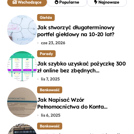
Wschodzące
Popularne
Najnowsze
:
Giełda
Jak stworzyć długoterminowy
portfel giełdowy na 10-20 lat?
cze 23, 2026
Porady
Jak szybko uzyskać pożyczkę 300
zł online bez zbędnych
formalności?
lis 7, 2025
Bankowość
Jak Napisać Wzór
Pełnomocnictwa do Konta
Bankowego – Praktyczny
lis 6, 2025
Przewodnik
Bankowość