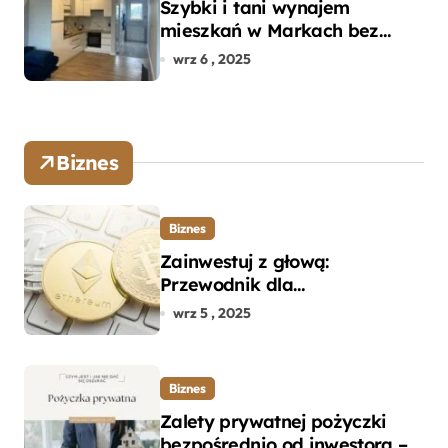
Szybki i tani wynajem
mieszkań w Markach bez
pośredników
wrz 6 , 2025
Biznes
Biznes
Zainwestuj z głową:
Przewodnik dla
początkujących w zakupie
wrz 5 , 2025
kryptowalut bez wpadek
Biznes
Zalety prywatnej pożyczki
bezpośrednio od inwestora –