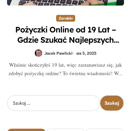
Zarobki
Pożyczki Online od 19 Lat –
Gdzie Szukać Najlepszych
Chwilówek i Pożyczek
Jacek Pawlicki
sie 5, 2025
Internetowych?
Właśnie skończyłeś 19 lat, więc zastanawiasz się, jak
zdobyć pożyczkę online? To świetna wiadomość! W...
S
z
u
k
a
j