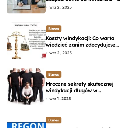
dlaczego warto?
wrz 2 , 2025
Biznes
Koszty windykacji: Co warto
wiedzieć zanim zdecydujesz
się na odzyskanie długu?
wrz 2 , 2025
Biznes
Mroczne sekrety skutecznej
windykacji długów w
departamencie windykacji
wrz 1 , 2025
terenowej
Biznes