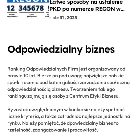
Łatwe sposoby na ustalenie
PKD po numerze REGON w
kilku prostych krokach
sie 31 , 2025
Odpowiedzialny biznes
Ranking Odpowiedzialnych Firm jest organizowany od
prawie 10 lat. Bierze on pod uwagę największe polskie
spółki i ocenia pod kątem jakości zarządzania społeczną
odpowiedzialnością biznesu. Tworzeniem takiego
rankingu zajmują się osoby z Centrum Etyki Biznesu.
By zostać uwzględnionym w konkursie należy spełniać
liczne kryteria, a także zatrudniać najlepsze jednostki na
rynku. Należy pamiętać, że dpowiedzialny biznes to
rzetelność, zaangażowanie i pracowitość.