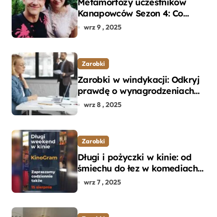
Metamorfozy uczestników
Kanapowców Sezon 4: Co
naprawdę zaskoczyło
wrz 9 , 2025
ekspertów?
Zarobki
Zarobki w windykacji: Odkryj
prawdę o wynagrodzeniach
specjalistów w branży
wrz 8 , 2025
Zarobki
Długi i pożyczki w kinie: od
śmiechu do łez w komediach i
dramatach
wrz 7 , 2025