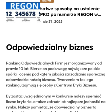
Biznes
Łatwe sposoby na ustalenie
PKD po numerze REGON w
kilku prostych krokach
sie 31 , 2025
Odpowiedzialny biznes
Ranking Odpowiedzialnych Firm jest organizowany od
prawie 10 lat. Bierze on pod uwagę największe polskie
spółki i ocenia pod kątem jakości zarządzania społeczną
odpowiedzialnością biznesu. Tworzeniem takiego
rankingu zajmują się osoby z Centrum Etyki Biznesu.
By zostać uwzględnionym w konkursie należy spełniać
liczne kryteria, a także zatrudniać najlepsze jednostki na
rynku. Należy pamiętać, że dpowiedzialny biznes to