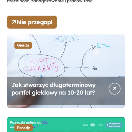
rzetelność, zaangażowanie i pracowitość.
Nie przegap!
Giełda
Jak stworzyć długoterminowy
portfel giełdowy na 10-20 lat?
Porady