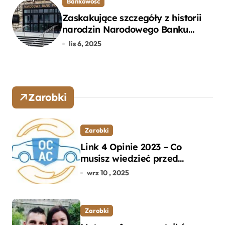
Bankowość
Zaskakujące szczegóły z historii
narodzin Narodowego Banku
Polskiego, o których mogłeś nie
lis 6, 2025
wiedzieć
Zarobki
Zarobki
Link 4 Opinie 2023 – Co
musisz wiedzieć przed
wyborem ubezpieczenia OC i
wrz 10 , 2025
AC?
Zarobki