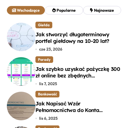
a
j
Wschodzące
Popularne
Najnowsze
:
Giełda
Jak stworzyć długoterminowy
portfel giełdowy na 10-20 lat?
cze 23, 2026
Porady
Jak szybko uzyskać pożyczkę 300
zł online bez zbędnych
formalności?
lis 7, 2025
Bankowość
Jak Napisać Wzór
Pełnomocnictwa do Konta
Bankowego – Praktyczny
lis 6, 2025
Przewodnik