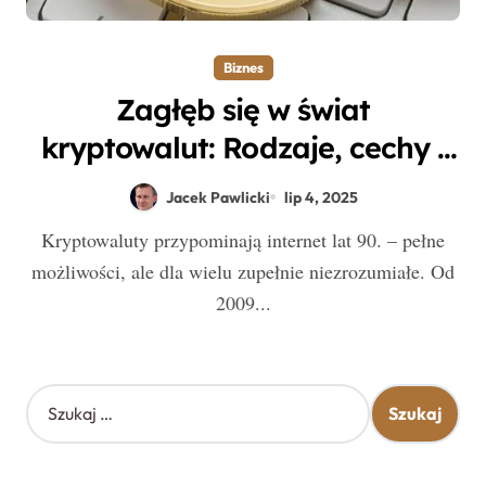
Biznes
Zagłęb się w świat
kryptowalut: Rodzaje, cechy i
najpopularniejsze monety,
Jacek Pawlicki
lip 4, 2025
które warto znać
Kryptowaluty przypominają internet lat 90. – pełne
możliwości, ale dla wielu zupełnie niezrozumiałe. Od
2009...
S
z
u
k