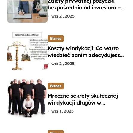
Zalety prywatnej pożyczki
bezpośrednio od inwestora –
dlaczego warto?
wrz 2 , 2025
Biznes
Koszty windykacji: Co warto
wiedzieć zanim zdecydujesz
się na odzyskanie długu?
wrz 2 , 2025
Biznes
Mroczne sekrety skutecznej
windykacji długów w
departamencie windykacji
wrz 1 , 2025
terenowej