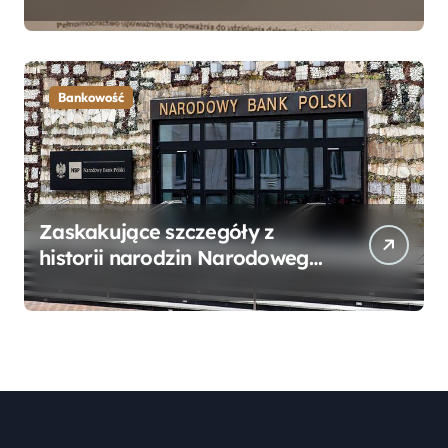
Bankowego – Praktyczny
Przewodnik
Bankowość
Zaskakujące szczegóły z
historii narodzin Narodowego
Banku Polskiego, o których
mogłeś nie wiedzieć