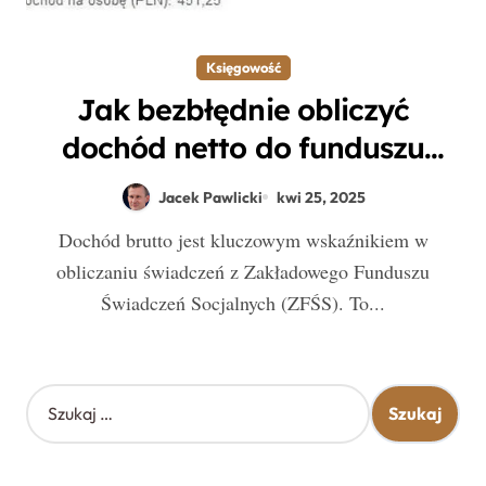
Księgowość
Jak bezbłędnie obliczyć
dochód netto do funduszu
socjalnego – prosty sposób na
Jacek Pawlicki
kwi 25, 2025
sukces
Dochód brutto jest kluczowym wskaźnikiem w
obliczaniu świadczeń z Zakładowego Funduszu
Świadczeń Socjalnych (ZFŚS). To...
S
z
u
k