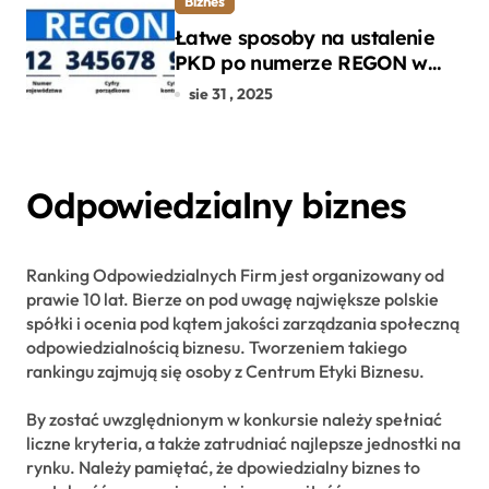
Biznes
Łatwe sposoby na ustalenie
PKD po numerze REGON w
kilku prostych krokach
sie 31 , 2025
Odpowiedzialny biznes
Ranking Odpowiedzialnych Firm jest organizowany od
prawie 10 lat. Bierze on pod uwagę największe polskie
spółki i ocenia pod kątem jakości zarządzania społeczną
odpowiedzialnością biznesu. Tworzeniem takiego
rankingu zajmują się osoby z Centrum Etyki Biznesu.
By zostać uwzględnionym w konkursie należy spełniać
liczne kryteria, a także zatrudniać najlepsze jednostki na
rynku. Należy pamiętać, że dpowiedzialny biznes to