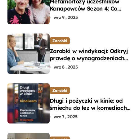
Metamorfozy uczestników
Kanapowców Sezon 4: Co
naprawdę zaskoczyło
wrz 9 , 2025
ekspertów?
Zarobki
Zarobki w windykacji: Odkryj
prawdę o wynagrodzeniach
specjalistów w branży
wrz 8 , 2025
Zarobki
Długi i pożyczki w kinie: od
śmiechu do łez w komediach i
dramatach
wrz 7 , 2025