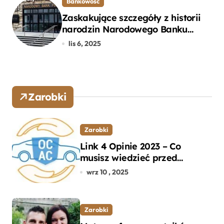
Bankowość
Zaskakujące szczegóły z historii
narodzin Narodowego Banku
Polskiego, o których mogłeś nie
lis 6, 2025
wiedzieć
Zarobki
Zarobki
Link 4 Opinie 2023 – Co
musisz wiedzieć przed
wyborem ubezpieczenia OC i
wrz 10 , 2025
AC?
Zarobki