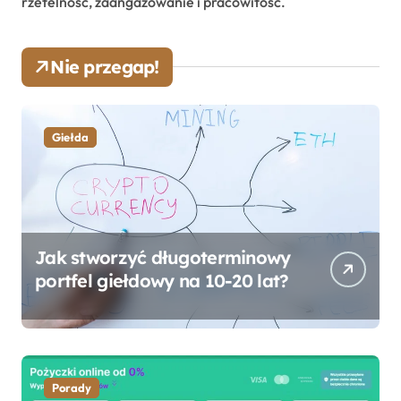
rzetelność, zaangażowanie i pracowitość.
Nie przegap!
Giełda
Jak stworzyć długoterminowy
portfel giełdowy na 10-20 lat?
Porady