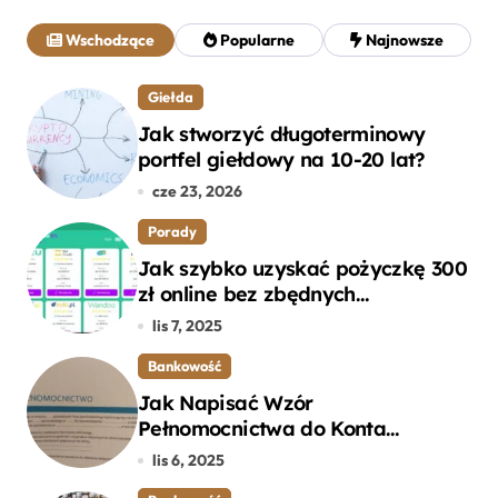
a
j
Wschodzące
Popularne
Najnowsze
:
Giełda
Jak stworzyć długoterminowy
portfel giełdowy na 10-20 lat?
cze 23, 2026
Porady
Jak szybko uzyskać pożyczkę 300
zł online bez zbędnych
formalności?
lis 7, 2025
Bankowość
Jak Napisać Wzór
Pełnomocnictwa do Konta
Bankowego – Praktyczny
lis 6, 2025
Przewodnik