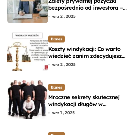
Zalety prywatnej pożyczki
bezpośrednio od inwestora –
dlaczego warto?
wrz 2 , 2025
Biznes
Koszty windykacji: Co warto
wiedzieć zanim zdecydujesz
się na odzyskanie długu?
wrz 2 , 2025
Biznes
Mroczne sekrety skutecznej
windykacji długów w
departamencie windykacji
wrz 1 , 2025
terenowej