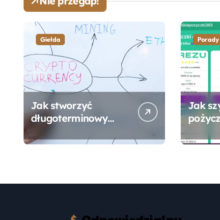
Nie przegap!
Giełda
Porady
Jak stworzyć
Jak sz
długoterminowy
pożycz
portfel giełdowy na
online
10-20 lat?
formal