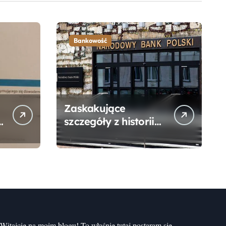
Bankowość
Zaskakujące
szczegóły z historii
narodzin
Narodowego Banku
Polskiego, o których
mogłeś nie wiedzieć
Witajcie na moim blogu! To właśnie tutaj postaram się