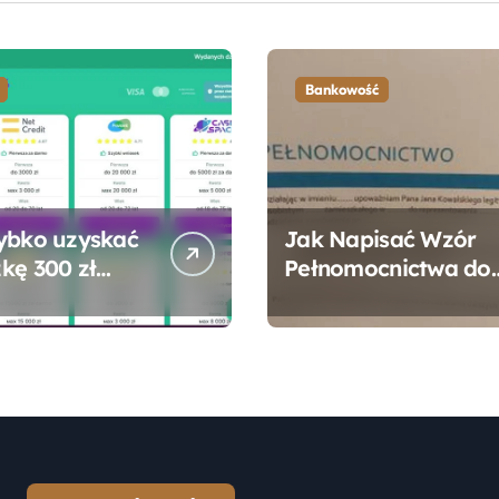
Bankowość
ybko uzyskać
Jak Napisać Wzór
kę 300 zł
Pełnomocnictwa do
 bez zbędnych
Konta Bankowego –
ności?
Praktyczny
Przewodnik