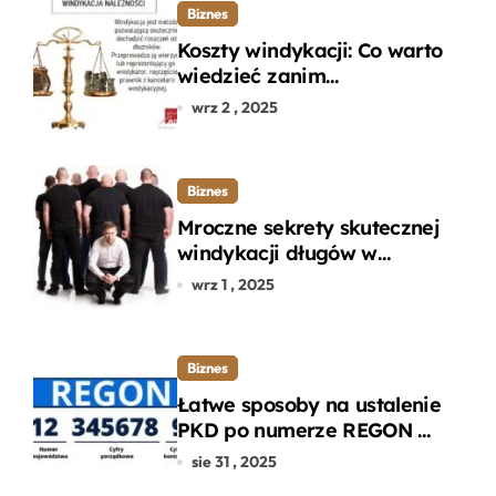
Biznes
Koszty windykacji: Co warto
wiedzieć zanim
zdecydujesz się na
wrz 2 , 2025
odzyskanie długu?
Biznes
Mroczne sekrety skutecznej
windykacji długów w
departamencie windykacji
wrz 1 , 2025
terenowej
Biznes
Łatwe sposoby na ustalenie
PKD po numerze REGON w
kilku prostych krokach
sie 31 , 2025