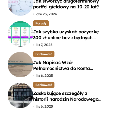
Jak stworzyć długoterminowy
portfel giełdowy na 10-20 lat?
cze 23, 2026
Porady
Jak szybko uzyskać pożyczkę
300 zł online bez zbędnych
formalności?
lis 7, 2025
Bankowość
Jak Napisać Wzór
Pełnomocnictwa do Konta
Bankowego – Praktyczny
lis 6, 2025
Przewodnik
Bankowość
Zaskakujące szczegóły z
historii narodzin Narodowego
Banku Polskiego, o których
lis 6, 2025
mogłeś nie wiedzieć