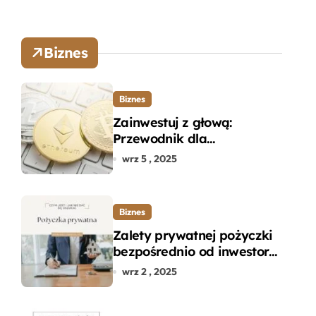
Biznes
Biznes
Zainwestuj z głową:
Przewodnik dla
początkujących w zakupie
wrz 5 , 2025
kryptowalut bez wpadek
Biznes
Zalety prywatnej pożyczki
bezpośrednio od inwestora
– dlaczego warto?
wrz 2 , 2025