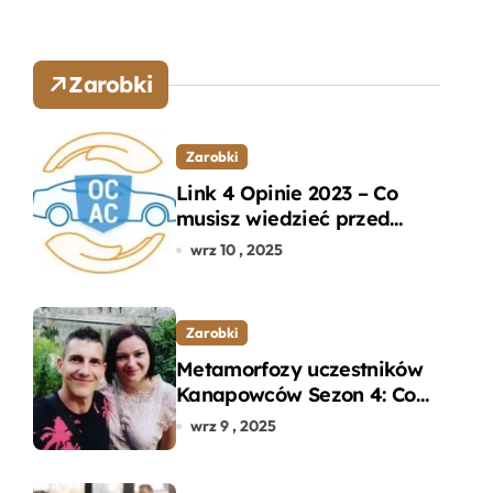
Zarobki
Zarobki
Link 4 Opinie 2023 – Co
musisz wiedzieć przed
wyborem ubezpieczenia
wrz 10 , 2025
OC i AC?
Zarobki
Metamorfozy uczestników
Kanapowców Sezon 4: Co
naprawdę zaskoczyło
wrz 9 , 2025
ekspertów?