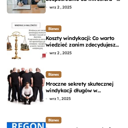
dlaczego warto?
wrz 2 , 2025
Biznes
Koszty windykacji: Co warto
wiedzieć zanim zdecydujesz
się na odzyskanie długu?
wrz 2 , 2025
Biznes
Mroczne sekrety skutecznej
windykacji długów w
departamencie windykacji
wrz 1 , 2025
terenowej
Biznes