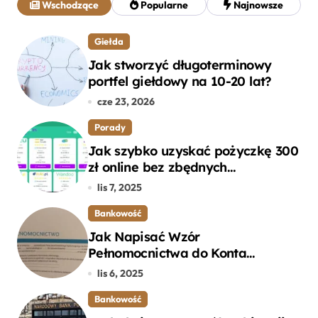
Wschodzące
Popularne
Najnowsze
:
Giełda
Jak stworzyć długoterminowy
portfel giełdowy na 10-20 lat?
cze 23, 2026
Porady
Jak szybko uzyskać pożyczkę 300
zł online bez zbędnych
formalności?
lis 7, 2025
Bankowość
Jak Napisać Wzór
Pełnomocnictwa do Konta
Bankowego – Praktyczny
lis 6, 2025
Przewodnik
Bankowość