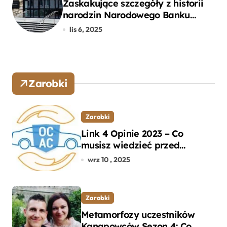
Zaskakujące szczegóły z historii
narodzin Narodowego Banku
Polskiego, o których mogłeś nie
lis 6, 2025
wiedzieć
Zarobki
Zarobki
Link 4 Opinie 2023 – Co
musisz wiedzieć przed
wyborem ubezpieczenia OC i
wrz 10 , 2025
AC?
Zarobki
Metamorfozy uczestników
Kanapowców Sezon 4: Co