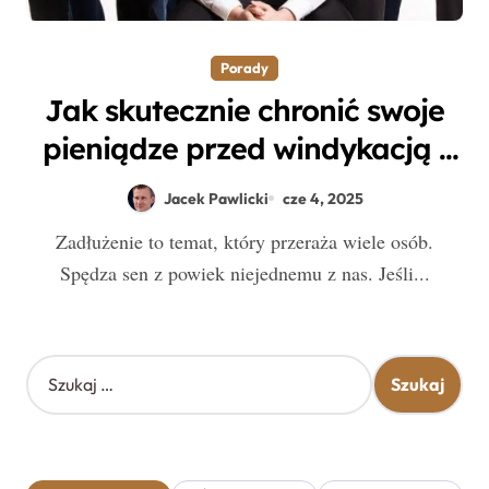
Porady
Jak skutecznie chronić swoje
pieniądze przed windykacją i
zajęciem konta?
Jacek Pawlicki
cze 4, 2025
Zadłużenie to temat, który przeraża wiele osób.
Spędza sen z powiek niejednemu z nas. Jeśli...
S
z
u
k
a
j