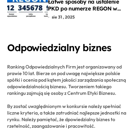
Łatwe sposoby na ustalenie
PKD po numerze REGON w
kilku prostych krokach
sie 31 , 2025
Odpowiedzialny biznes
Ranking Odpowiedzialnych Firm jest organizowany od
prawie 10 lat. Bierze on pod uwagę największe polskie
spółki i ocenia pod kątem jakości zarządzania społeczną
odpowiedzialnością biznesu. Tworzeniem takiego
rankingu zajmują się osoby z Centrum Etyki Biznesu.
By zostać uwzględnionym w konkursie należy spełniać
liczne kryteria, a także zatrudniać najlepsze jednostki na
rynku. Należy pamiętać, że dpowiedzialny biznes to
rzetelność, zaangażowanie i pracowitość.