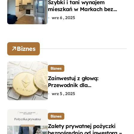
Szybki i tani wynajem
mieszkań w Markach bez
pośredników
wrz 6 , 2025
Biznes
Biznes
Zainwestuj z głową:
Przewodnik dla
początkujących w zakupie
wrz 5 , 2025
kryptowalut bez wpadek
Biznes
Zalety prywatnej pożyczki
bezpośrednio od inwestora –