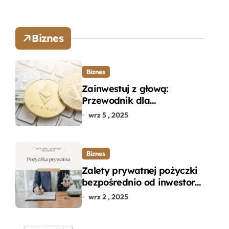
Biznes
Biznes
Zainwestuj z głową:
Przewodnik dla
początkujących w zakupie
wrz 5 , 2025
kryptowalut bez wpadek
Biznes
Zalety prywatnej pożyczki
bezpośrednio od inwestora
– dlaczego warto?
wrz 2 , 2025