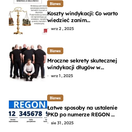
Biznes
Koszty windykacji: Co warto
wiedzieć zanim
zdecydujesz się na
wrz 2 , 2025
odzyskanie długu?
Biznes
Mroczne sekrety skutecznej
windykacji długów w
departamencie windykacji
wrz 1 , 2025
terenowej
Biznes
Łatwe sposoby na ustalenie
PKD po numerze REGON w
kilku prostych krokach
sie 31 , 2025