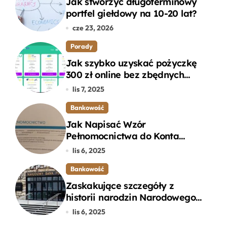
Jak stworzyć długoterminowy
portfel giełdowy na 10-20 lat?
cze 23, 2026
Porady
Jak szybko uzyskać pożyczkę
300 zł online bez zbędnych
formalności?
lis 7, 2025
Bankowość
Jak Napisać Wzór
Pełnomocnictwa do Konta
Bankowego – Praktyczny
lis 6, 2025
Przewodnik
Bankowość
Zaskakujące szczegóły z
historii narodzin Narodowego
Banku Polskiego, o których
lis 6, 2025
mogłeś nie wiedzieć