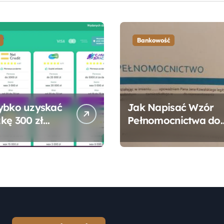
Bankowość
ybko uzyskać
Jak Napisać Wzór
kę 300 zł
Pełnomocnictwa do
 bez zbędnych
Konta Bankowego –
ności?
Praktyczny
Przewodnik