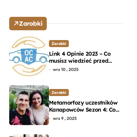
Zarobki
Zarobki
Link 4 Opinie 2023 – Co
musisz wiedzieć przed
wyborem ubezpieczenia
wrz 10 , 2025
OC i AC?
Zarobki
Metamorfozy uczestników
Kanapowców Sezon 4: Co
naprawdę zaskoczyło
wrz 9 , 2025
ekspertów?