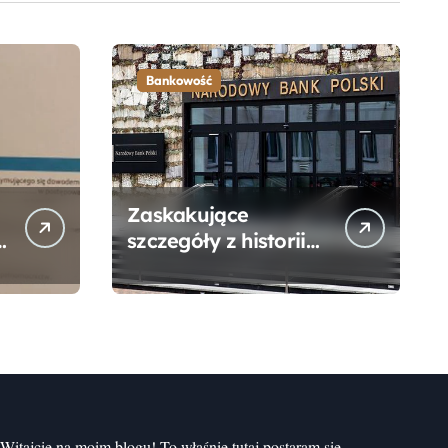
Bankowość
Zaskakujące
szczegóły z historii
narodzin
Narodowego Banku
Polskiego, o których
mogłeś nie wiedzieć
Witajcie na moim blogu! To właśnie tutaj postaram się