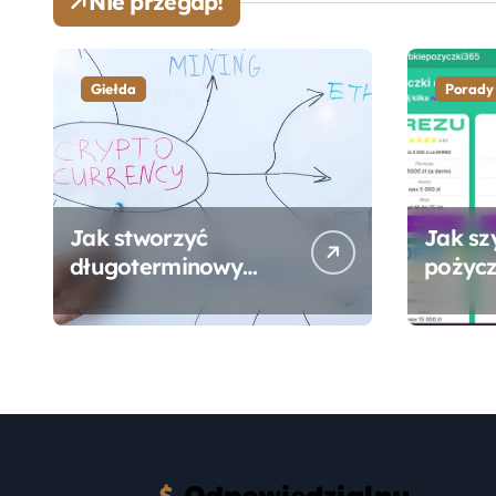
Nie przegap!
Giełda
Porady
Jak stworzyć
Jak sz
długoterminowy
pożycz
portfel giełdowy na
online
10-20 lat?
formal