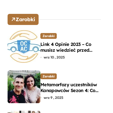
Zarobki
Zarobki
Link 4 Opinie 2023 – Co
musisz wiedzieć przed
wyborem ubezpieczenia
wrz 10 , 2025
OC i AC?
Zarobki
Metamorfozy uczestników
Kanapowców Sezon 4: Co
naprawdę zaskoczyło
wrz 9 , 2025
ekspertów?