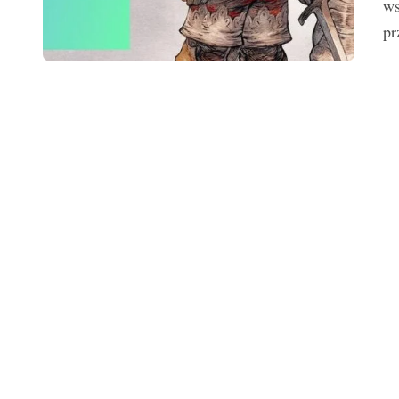
ws
pr