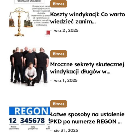
Biznes
Koszty windykacji: Co warto
wiedzieć zanim
zdecydujesz się na
wrz 2 , 2025
odzyskanie długu?
Biznes
Mroczne sekrety skutecznej
windykacji długów w
departamencie windykacji
wrz 1 , 2025
terenowej
Biznes
Łatwe sposoby na ustalenie
PKD po numerze REGON w
kilku prostych krokach
sie 31 , 2025