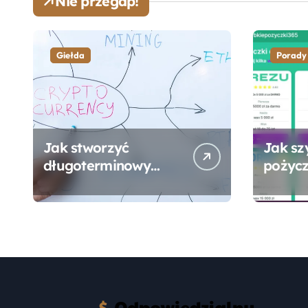
Nie przegap!
Giełda
Porady
Jak stworzyć
Jak sz
długoterminowy
pożycz
portfel giełdowy na
online
10-20 lat?
formal