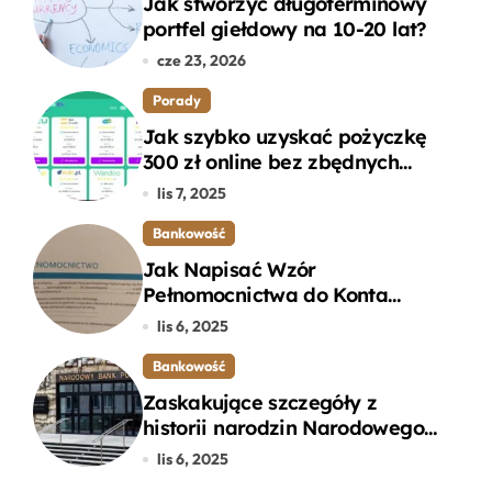
Jak stworzyć długoterminowy
portfel giełdowy na 10-20 lat?
cze 23, 2026
Porady
Jak szybko uzyskać pożyczkę
300 zł online bez zbędnych
formalności?
lis 7, 2025
Bankowość
Jak Napisać Wzór
Pełnomocnictwa do Konta
Bankowego – Praktyczny
lis 6, 2025
Przewodnik
Bankowość
Zaskakujące szczegóły z
historii narodzin Narodowego
Banku Polskiego, o których
lis 6, 2025
mogłeś nie wiedzieć