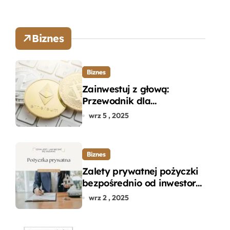
Biznes
Biznes
Zainwestuj z głową:
Przewodnik dla
początkujących w zakupie
wrz 5 , 2025
kryptowalut bez wpadek
Biznes
Zalety prywatnej pożyczki
bezpośrednio od inwestora
– dlaczego warto?
wrz 2 , 2025