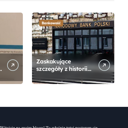
Bankowość
Zaskakujące
szczegóły z historii
narodzin
Narodowego Banku
Polskiego, o których
mogłeś nie wiedzieć
Witajcie na moim blogu! To właśnie tutaj postaram się