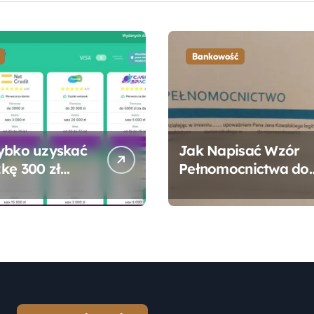
Bankowość
ybko uzyskać
Jak Napisać Wzór
kę 300 zł
Pełnomocnictwa do
 bez zbędnych
Konta Bankowego –
ności?
Praktyczny
Przewodnik